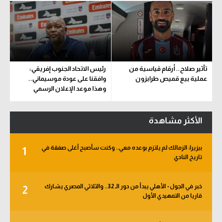
تأثير صلاح.. أرقام قياسية من
رئيس الاتحاد الجنوب إفريقي:
عملية بيع قميص طرابزون
وافقنا على عودة موسيماني..
وهذا موعد الإعلان الرسمي
الأكثر مشاهدة
بيزيرا: الزمالك لم يلتزم بوعده معي.. وكنت سأصبح أغلى صفقة في
1
تاريخ النادي
خبر في الجول - الأهلي يبدأ من دور الـ 32.. والثلاثي المصري يشارك
2
قاريا من التمهيدي الأول