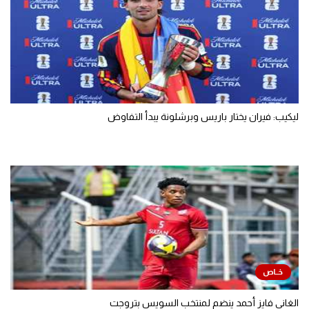
ليكيب: فيران يختار باريس وبرشلونة يبدأ التفاوض
الغاني فايز أحمد ينضم لمنتخب السويس بتروجت