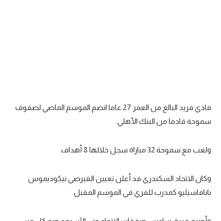
تحليل في الجول
حكايات في الجول
كويز في الجول
فيديو في الجول
فادي فريد البالغ من العمر 27 عاما انضم الموسم الماضي لصفوف
سموحة قادما من البنك الأهلي.
ولعب مع سموحة 32 مباراة سجل خلالها 8 أهداف.
وكان الاتحاد السكندري قد أعلن تعيين القبرصي نيكوديموس
بابافاسيليو كمدرب للفري في الموسم المقبل.
وأصبح فريق سادس صفقات الاتحاد حتى الآن بعد ضم كل من