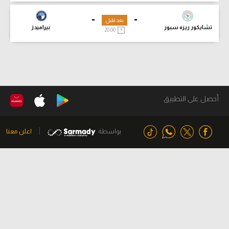
-
-
بعد قليل
تشايكور ريزه سبور
بيراميدز
20:00
أحصل على التطبيق
بواسطة
اعلن معنا