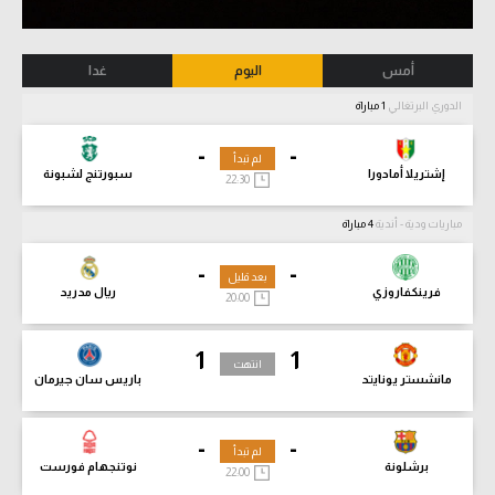
أمس
اليوم
غدا
الدوري البرتغالي
1 مباراة
-
-
لم تبدأ
إشتريلا أمادورا
سبورتنج لشبونة
22:30
مباريات ودية - أندية
4 مباراة
-
-
بعد قليل
فرينكفاروزي
ريال مدريد
20:00
1
1
انتهت
مانشستر يونايتد
باريس سان جيرمان
-
-
لم تبدأ
برشلونة
نوتنجهام فورست
22:00