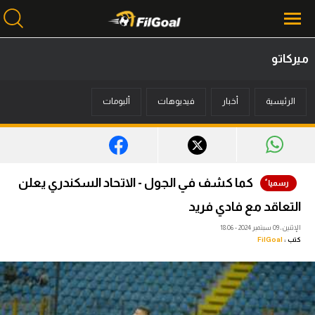
ميركاتو
محتوى إخباري
الرئيسية
أخبار
فيديوهات
ألبومات
الرئيسية
أخبار
مباريات
كما كشف في الجول - الاتحاد السكندري يعلن
ميركاتو
التعاقد مع فادي فريد
فانتازي في الجول
الإثنين، 09 سبتمبر 2024 - 18:06
كتب :
FilGoal
مسابقة التوقعات
فيديوهات
عدسات