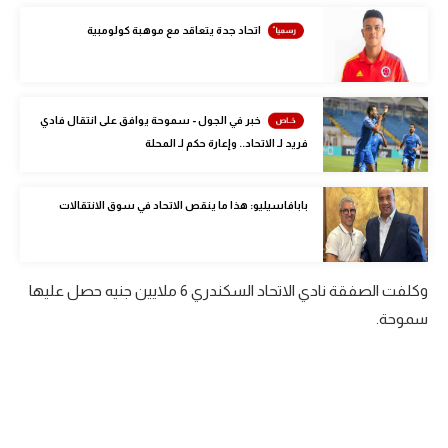
الوطن العربي
اتحاد جدة يتعاقد مع موهبة كولومبية
في المونديال
رياضة نسائية
خبر في الجول - سموحة يوافق على انتقال فادي
آسيا
فريد لـ الاتحاد.. وإعارة حكم لـ المحلة
أمريكا
بابافاسيليو: هذا ما ينقص الاتحاد في سوق الانتقالات
ركن الألعاب
أقسام خاصة
وكلفت الصفقة نادي الاتحاد السكندري 6 ملايين جنيه حصل عليها
Gamers
سموحة.
ميركاتو
تحقيق في الجول
تقرير في الجول