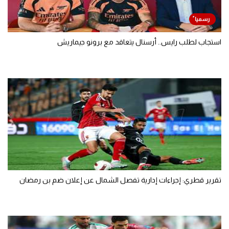
استجاب لطلب رايس.. أرسنال يتعاقد مع برونو جيماريش
تقرير قطري: إجراءات إدارية تفصل الشمال عن إعلان ضم بن رمضان