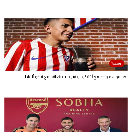
بعد موسم واحد مع أتلتيكو.. ريفير بليت يتعاقد مع تياجو ألمادا