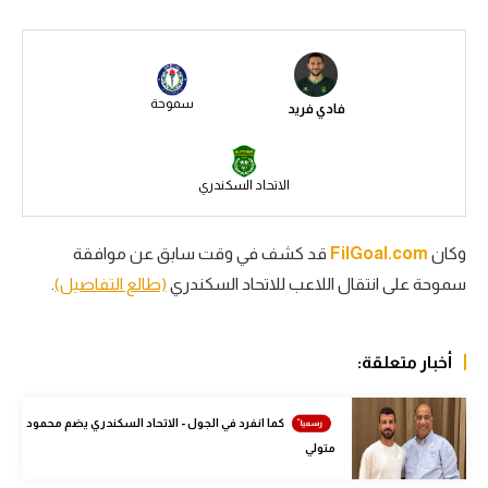
سعودي في الجول
الدوري الإنجليزي
سموحة
فادي فريد
الدوري الإسباني
دوري أبطال أوروبا
الاتحاد السكندري
القسم الثاني
رياضات أخرى
وكان
FilGoal.com
قد كشف في وقت سابق عن موافقة
سموحة على انتقال اللاعب للاتحاد السكندري
(طالع التفاصيل)
.
أمم إفريقيا
كرة السلة الأمريكية
أخبار متعلقة:
كرة سلة
كرة يد
كما انفرد في الجول - الاتحاد السكندري يضم محمود
متولي
كرة طائرة