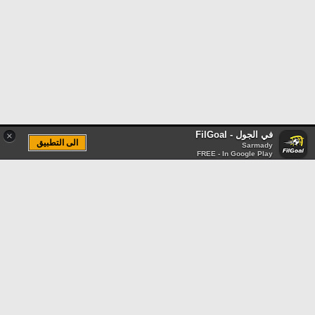
في الجول - FilGoal
×
الى التطبيق
Sarmady
FREE - In Google Play