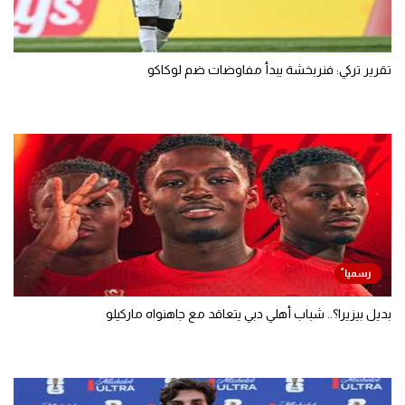
تقرير تركي: فنربخشة يبدأ مفاوضات ضم لوكاكو
بديل بيزيرا؟.. شباب أهلي دبي يتعاقد مع جاهنواه ماركيلو