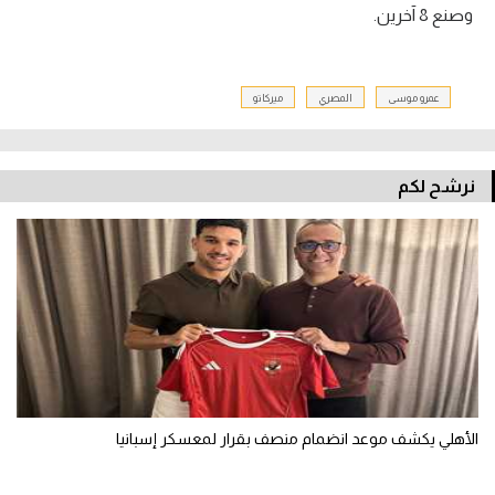
وصنع 8 آخرين.
عمرو موسى
المصري
ميركاتو
نرشح لكم
الأهلي يكشف موعد انضمام منصف بقرار لمعسكر إسبانيا