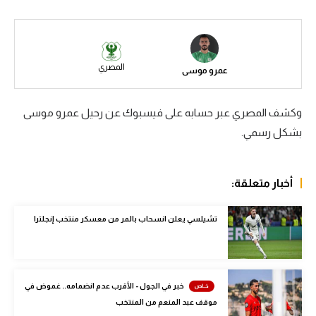
سعودي في الجول
الدوري الإنجليزي
المصري
عمرو موسى
الدوري الإسباني
دوري أبطال أوروبا
وكشف المصري عبر حسابه على فيسبوك عن رحيل عمرو موسى
القسم الثاني
بشكل رسمي.
رياضات أخرى
أخبار متعلقة:
أمم إفريقيا
كرة السلة الأمريكية
تشيلسي يعلن انسحاب بالمر من معسكر منتخب إنجلترا
كرة سلة
كرة يد
خبر في الجول - الأقرب عدم انضمامه.. غموض في
كرة طائرة
موقف عبد المنعم من المنتخب