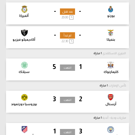
-
-
بعد قليل
بورتو
ألفيركا
20:00
-
-
لم تبدأ
بنفيكا
أكاديميكو فيزيو
22:30
الدوري الاسكتلندي
1 مباراة
5
1
انتهت
كليمارنوك
سيلتك
كأس الإمارات
1 مباراة
3
2
انتهت
أرسنال
بوروسيا دورتموند
مباريات ودية - أندية
1 مباراة
1
3
انتهت