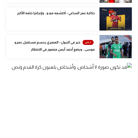
الوطن العربي
حكاية عمر الساعي - اكتشفه ميدو.. وإنجلترا حلمه الأكبر
في المونديال
رياضة نسائية
آسيا
خبر في الجول - المصري يحسم مستقبل عمرو
موسى.. ويضع أحمد أيمن منصور في الانتظار
أمريكا
ركن الألعاب
أقسام خاصة
Gamers
ميركاتو
تحقيق في الجول
تقرير في الجول