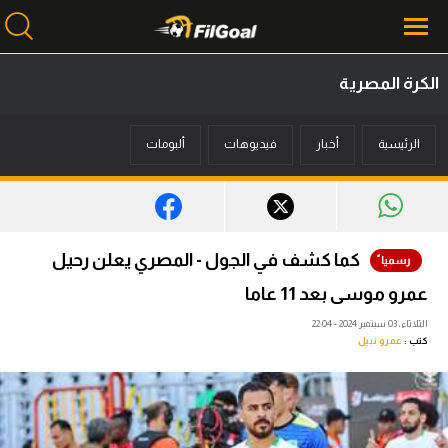
الكرة المصرية
محتوى إخباري
الرئيسية
أخبار
فيديوهات
ألبومات
الرئيسية
أخبار
مباريات
كما كشف في الجول - المصري يعلن رحيل
ميركاتو
عمرو موسى بعد 11 عاما
فانتازي في الجول
الثلاثاء، 03 سبتمبر 2024 - 22:04
كتب :
عمرو نبيل
مسابقة التوقعات
فيديوهات
عدسات