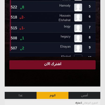
أمس
اليوم
غدا
الدوري البرتغالي
2 مباراة