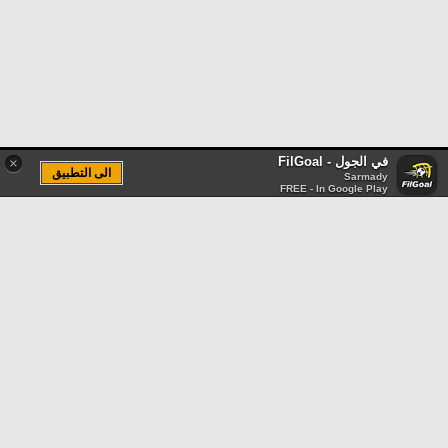
في الجول - FilGoal
×
الى التطبيق
Sarmady
FREE - In Google Play