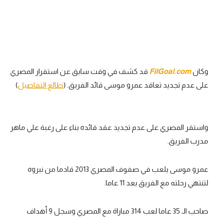
تحليل في الجول
حكايات في الجول
كويز في الجول
وكان
FilGoal.com
قد كشف في وقت سابق عن استقرار المصري
فيديو في الجول
على عدم تجديد تعاقد عمرو موسى قائد الفريق. (
طالع التفاصيل
)
واستقر المصري على عدم تجديد عقد قائده بناء على رغبة علي ماهر
مدرب الفريق.
عمرو موسى يلعب في صفوف المصري 2013 قادما من نبروه
لتنتهي رحلته مع الفريق بعد 11 عاما.
صاحب الـ 35 عاما لعب 314 مباراة مع المصري وسجل 9 أهداف