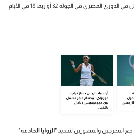
وأيضا تعرف موعد مباراة فريقك المفضل في الدوري المصري في الجولة 32 أو ربما 18 في الأيام
ة
أولمبياد باريس - ميار تواجه
 حول
فوزنياكي.. وصدام مبكر محتمل
أرجنتين
بين دجوكوفيتش ونادال
بالتنس
م مع المخرجين والمصورين لتحديد "
الزوايا الخادعة
"