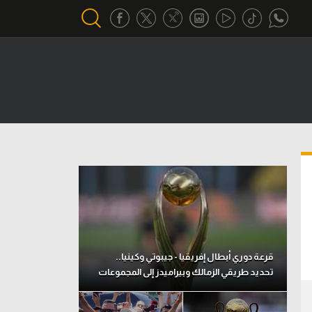
أقسام خاصة
Gamers
يكية
ميركاتو
تحقيق في الجول
تقرير في الجول
تحليل في الجول
حكايات في الجول
قرعة دوري أبطال إفريقيا - جيبوتي وكينيا..
تحديد طريقي الزمالك وبيراميدز إلى المجموعات
كويز في الجول
فيديو في الجول