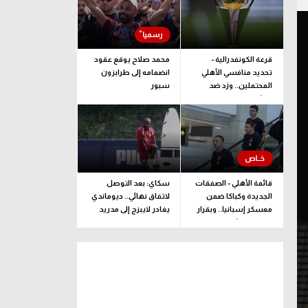
قرعة الكونفدرالية -
محمد صلاح يوقع عقود
تحديد منافسي الأهلي
انضمامه إلى طرابزون
المحتملين.. وزد ضد
سبور
ممثل جيبوتي
قائمة الأهلي - الصفقات
سكاي: بعد التوصل
الجديدة وكباكا ضمن
لاتفاق نهائي.. ديوماندي
معسكر إسبانيا.. وبقرار
يغادر لايبزج إلى مدريد
يلحق بالبعثة