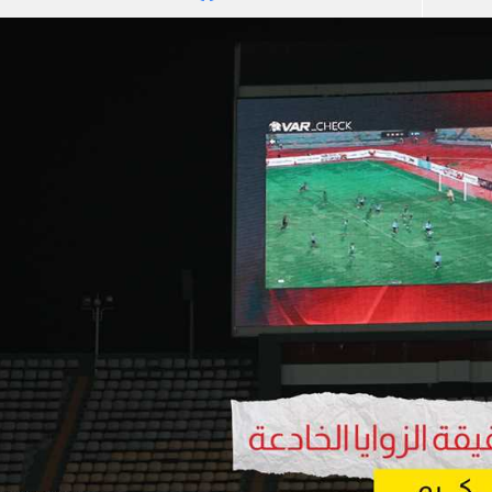
آسيا
دوري أبطال أوروبا
لسعودي للمحترفين
أمريكا
القسم الثاني
ل أوروبا
ركن الألعاب
رياضات أخرى
ل إفريقيا