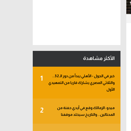
الأكثر مشاهدة
خبر في الجول - الأهلي يبدأ من دور الـ 32..
1
والثلاثي المصري يشارك قاريا من التمهيدي
الأول
ميدو: الزمالك وقع في أيدي حفنة من
2
المحتالين.. والتاريخ سيخلد موقفنا