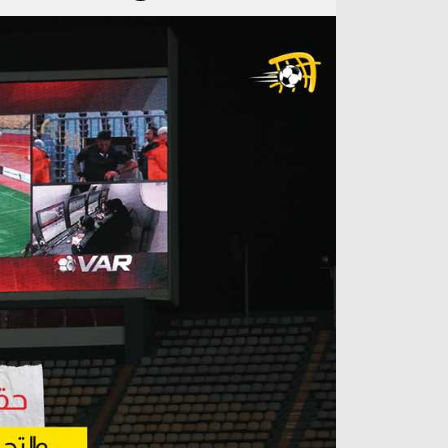
آراء حرة
الدوري ا
ركن الألعاب
دوري أبطا
دوري أبطا
كل البطولات