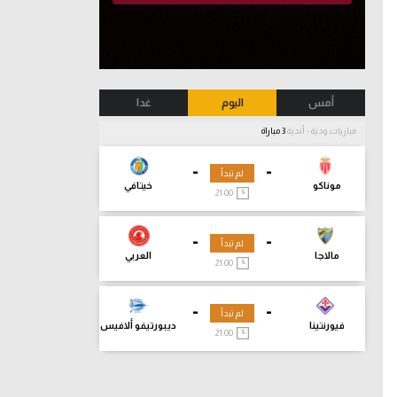
أمس
اليوم
غدا
مباريات ودية - أندية
3 مباراة
-
-
لم تبدأ
موناكو
خيتافي
21:00
-
-
لم تبدأ
مالاجا
العربي
21:00
-
-
لم تبدأ
فيورنتينا
ديبورتيفو ألافيس
21:00