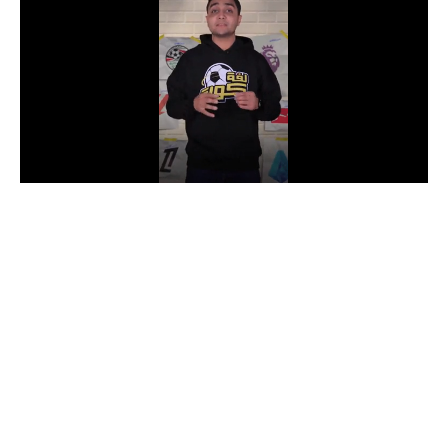
الدوري السعودي للمحترفين
دوري أبطال أوروبا
دوري أبطال إفريقيا
كل البطولات
أقسام
الكرة المصرية
الدوري المصري
الكرة الأوروبية
الكرة الإفريقية
منتخب مصر