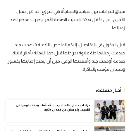
سعودي في الجول
سباق للدراجات بين فتيات، والمفاجأة هي شروع إحداهن بقتل
الأخرى.. على الأقل هكذا فسرت الضحية الأمر، وحررت محضرا ضد
الدوري الإنجليزي
زميلتها.
الدوري الإسباني
دوري أبطال أوروبا
قبل الدخول في التفاصيل، إليكم الملخص. اللاعبة شهد سعيد
صدمت زميلتها جنة عليوة بدراجتها قبل خط النهاية بأمتار قليلة.
القسم الثاني
صدمة أوقعت جنة وأفقدتها الوعي، قبل أن يتضح إصابتها بكسور
رياضات أخرى
وفقدان مؤقت بالذاكرة.
أمم إفريقيا
كرة السلة الأمريكية
أخبار متعلقة:
كرة سلة
دراجات - مدرب المنتخب: حادثة شهد وجنة طبيعية في
اللعبة.. ولم تعان من فقدان ذاكرة
كرة يد
كرة طائرة