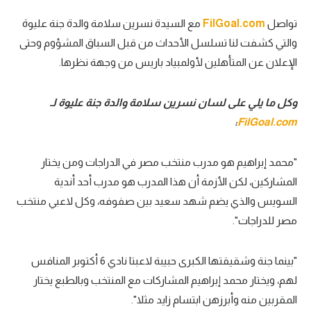
تواصل
FilGoal.com
مع السيدة نسرين سلامة والدة جنة عليوة
والتي كشفت لنا تسلسل الأحداث من قبل السباق المشؤوم وحتى
الإعلان عن المتأهلين لأولمبياد باريس من وجهة نظرها.
وكل ما يلي على لسان نسرين سلامة والدة جنة عليوة لـ
:
FilGoal.com
"محمد إبراهيم هو مدرب منتخب مصر في الدراجات ومن يختار
المشاركين، لكن الأزمة أن هذا المدرب هو مدرب أحد أندية
السويس والذي يضم شهد سعيد بين صفوفه، وكل لاعبي منتخب
مصر للدراجات".
"بينما جنة وشقيقتها الكبرى حبيبة لاعبتا نادي 6 أكتوبر المنافس
لهم، ويختار محمد إبراهيم المشاركات مع المنتخب وبالطبع يختار
المقربين منه وأبرزهن ابتسام زايد مثلا".