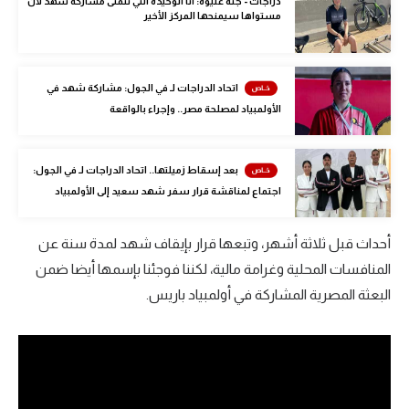
دراجات - جنة عليوة: أنا الوحيدة التي تتمنى مشاركة شهد لأن
مستواها سيمنحها المركز الأخير
الوطن العربي
في المونديال
اتحاد الدراجات لـ في الجول: مشاركة شهد في
رياضة نسائية
الأولمبياد لمصلحة مصر.. وإجراء بالواقعة
آسيا
أمريكا
بعد إسقاط زميلتها.. اتحاد الدراجات لـ في الجول:
اجتماع لمناقشة قرار سفر شهد سعيد إلى الأولمبياد
ركن الألعاب
أحداث قبل ثلاثة أشهر، وتبعها قرار بإيقاف شهد لمدة سنة عن
أقسام خاصة
المنافسات المحلية وغرامة مالية، لكننا فوجئنا بإسمها أيضا ضمن
Gamers
البعثة المصرية المشاركة في أولمبياد باريس.
ميركاتو
تحقيق في الجول
تقرير في الجول