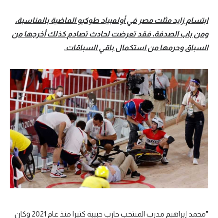
ابتسام زايد مثلت مصر في أولمبياد طوكيو الماضية بالمناسبة،
ومن باب الصدفة، فقد تعرضت لحادث تصادم كذلك أخرجها من
السباق وحرمها من استكمال باقي السباقات.
"محمد إبراهيم مدرب المنتخب حارب حبيبة كثيرا منذ عام 2021 وكان