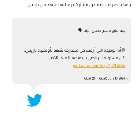
وهكذا صرحت جنة عن مشاركة زميلتها شهد في باريس.
جنة عليوة عبر صدى البلد 🗣️
💬أنا الوحيدة التي أرغب في مشاركة شهد بأولمبياد باريس،
لأن مستواها الرياضي سيمنحها المركز الأخير.
pic.twitter.com/oxyYp2DJXo
July 10, 2024
— FilGoal (@FilGoal)