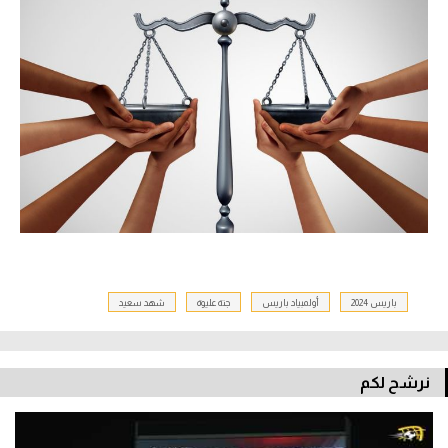
باريس 2024
أولمبياد باريس
جنة عليوة
شهد سعيد
نرشح لكم