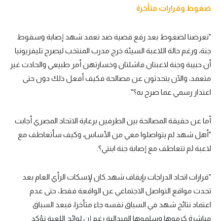
ضغوط وقرارات متأخرة
"تعرضنا لضغوط بعد رفع قضية ضد تعمد شهد إصابة وسقوط
جنة، ورغم حالة اللاعبة السيئة خرج مدرب المنتخب ليصرح تليفزيونيا
أن حبيبة وجنة لاعبتان فاشلتان وخسارتهن أمر طبيعي والحادث غير
متعمد، والآن يتحدثون عن مصالحة فكيف أفعل ذلك دون حتى
اعتذار رسمي عما صرح به؟".
أما عن حقيقة المصالحة بين الطرفين برعاية الاتحاد المصري أجابت
"أهل شهد لم يتواصلوا معي من الأساس، وكيف سأتعاطف مع
لاعبة لم تتعاطف مع إصابة جنة ابنتي؟.
"قرارات اتحاد الدراجات بإيقاف شهد كان لإسكات الرأي العام بعد
تحدث مواقع التواصل الاجتماعي عن الواقعة فقط، حتى عدم
اعتماد نتائج شهد في السباق نفسه جاء متأخرا، فبعد السباق
مباشرة كرموها وسلموها الميدالية رغم إن لوائح اللعبة تؤكد