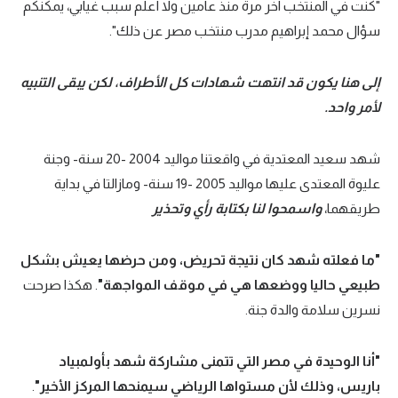
"كنت في المنتخب آخر مرة منذ عامين ولا أعلم سبب غيابي، يمكنكم
سؤال محمد إبراهيم مدرب منتخب مصر عن ذلك".
إلى هنا يكون قد انتهت شهادات كل الأطراف، لكن يبقى التنبيه
لأمر واحد.
شهد سعيد المعتدية في واقعتنا مواليد 2004 -20 سنة- وجنة
عليوة المعتدى عليها مواليد 2005 -19 سنة- ومازالتا في بداية
طريقهما،
واسمحوا لنا بكتابة رأي وتحذير
"ما فعلته شهد كان نتيجة تحريض، ومن حرضها يعيش بشكل
طبيعي حاليا ووضعها هي في موقف المواجهة"
. هكذا صرحت
نسرين سلامة والدة جنة.
"أنا الوحيدة في مصر التي تتمنى مشاركة شهد بأولمبياد
باريس، وذلك لأن مستواها الرياضي سيمنحها المركز الأخير"
.