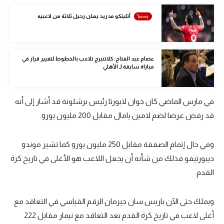
تحليل في الجول
أتليتكو مدريد يعلن رحيل ثلاثة من لاعبيه
حكايات في الجول
كويز في الجول
عصام عبد الفتاح: كلاتنبرج تلاعب بالخطوط لتغيير قرار في
مباراة سابقة لـ الأهلي
فيديو في الجول
في مارس الماضي كان خوان لابورتا رئيس برشلونة قد أشار إلى أنه
قد رفض عرضا لضم لامين يامال مقابل 200 مليون يورو.
وفي حال إتمام الصفقة مقابل 250 مليون يورو كما تشير موندو
ديبورتيفو فذلك من شأنه أن يجعل اللاعب هو الأغلى في تاريخ كرة
القدم.
ويملك حتى الآن باريس سان جيرمان الرقم القياسي في التعاقد مع
أغلى لاعب في تاريخ كرة القدم بعد التعاقد مع نيمار مقابل 222