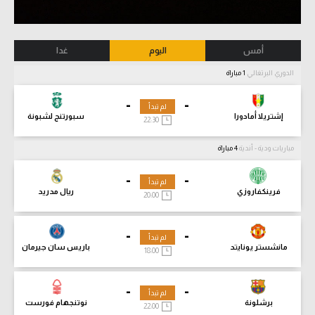
أمس
اليوم
غدا
الدوري البرتغالي
1 مباراة
-
-
لم تبدأ
إشتريلا أمادورا
سبورتنج لشبونة
22:30
مباريات ودية - أندية
4 مباراة
-
-
لم تبدأ
فرينكفاروزي
ريال مدريد
20:00
-
-
لم تبدأ
مانشستر يونايتد
باريس سان جيرمان
18:00
-
-
لم تبدأ
برشلونة
نوتنجهام فورست
22:00