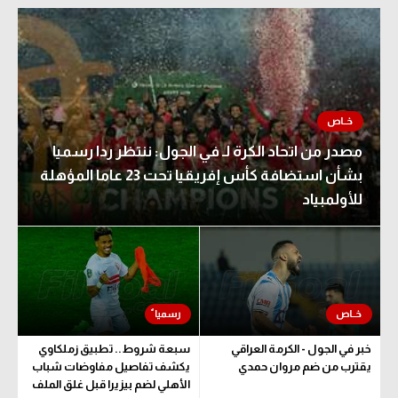
مصدر من اتحاد الكرة لـ في الجول: ننتظر ردا رسميا
بشأن استضافة كأس إفريقيا تحت 23 عاما المؤهلة
للأولمبياد
خبر في الجول - الكرمة العراقي
سبعة شروط.. تطبيق زملكاوي
يقترب من ضم مروان حمدي
يكشف تفاصيل مفاوضات شباب
الأهلي لضم بيزيرا قبل غلق الملف