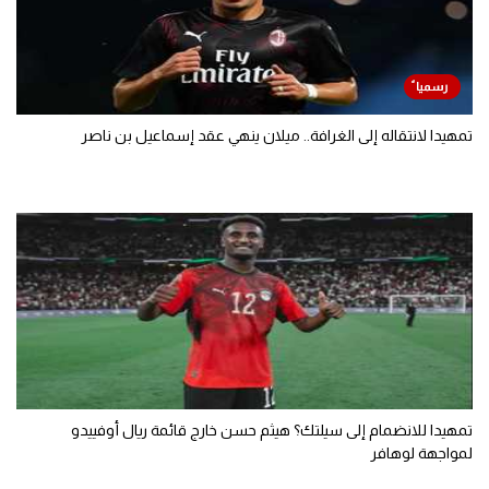
تمهيدا لانتقاله إلى الغرافة.. ميلان ينهي عقد إسماعيل بن ناصر
تمهيدا للانضمام إلى سيلتك؟ هيثم حسن خارج قائمة ريال أوفييدو
لمواجهة لوهافر