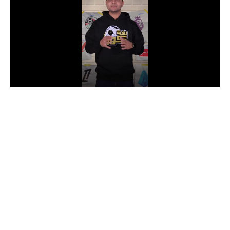
الدوري السعودي للمحترفين
دوري أبطال أوروبا
دوري أبطال إفريقيا
كل البطولات
أقسام
الكرة المصرية
الدوري المصري
الكرة الأوروبية
الكرة الإفريقية
منتخب مصر