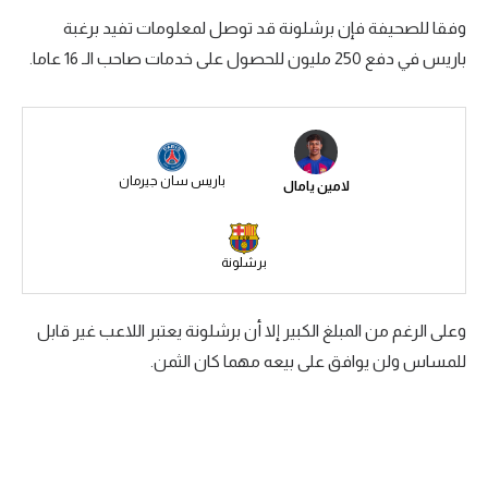
وفقا للصحيفة فإن برشلونة قد توصل لمعلومات تفيد برغبة
سعودي في الجول
باريس في دفع 250 مليون للحصول على خدمات صاحب الـ 16 عاما.
الدوري الإنجليزي
الدوري الإسباني
دوري أبطال أوروبا
باريس سان جيرمان
لامين يامال
القسم الثاني
رياضات أخرى
برشلونة
أمم إفريقيا
وعلى الرغم من المبلغ الكبير إلا أن برشلونة يعتبر اللاعب غير قابل
كرة السلة الأمريكية
للمساس ولن يوافق على بيعه مهما كان الثمن.
كرة سلة
كرة يد
كرة طائرة