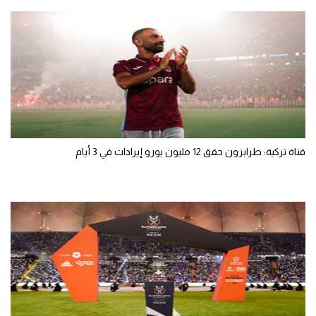
قناة تركية: طرابزون حقق 12 مليون يورو إيرادات في 3 أيام