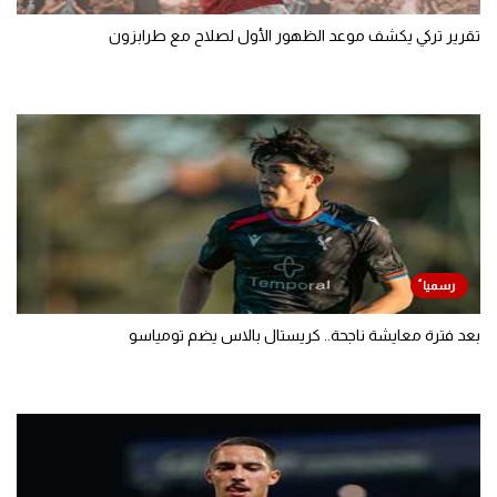
تقرير تركي يكشف موعد الظهور الأول لصلاح مع طرابزون
بعد فترة معايشة ناجحة.. كريستال بالاس يضم تومياسو