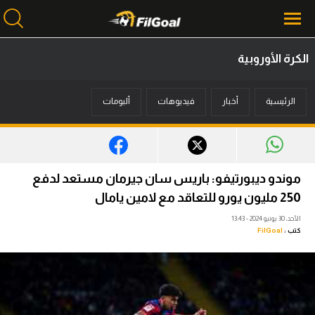
الكرة الأوروبية
محتوى إخباري
الرئيسية
أخبار
فيديوهات
ألبومات
الرئيسية
أخبار
مباريات
موندو ديبورتيفو: باريس سان جيرمان مستعد لدفع
ميركاتو
250 مليون يورو للتعاقد مع لامين يامال
الأحد، 30 يونيو 2024 - 13:43
فانتازي في الجول
كتب :
FilGoal
مسابقة التوقعات
فيديوهات
عدسات