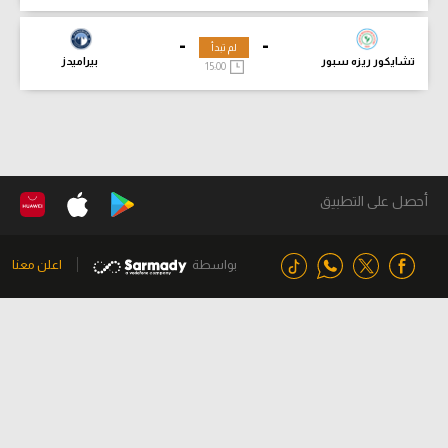
-
-
لم تبدأ
تشايكور ريزه سبور
بيراميدز
15:00
أحصل على التطبيق
بواسطة
اعلن معنا