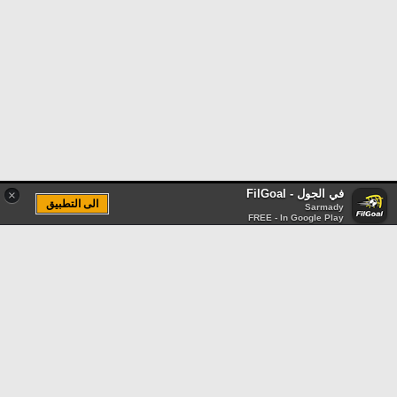
في الجول - FilGoal
×
الى التطبيق
Sarmady
FREE - In Google Play