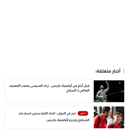
الوطن العربي
في المونديال
رياضة نسائية
آسيا
أمريكا
ركن الألعاب
أخبار متعلقة:
أقسام خاصة
قبل أيام من أولمبياد باريس.. زياد السيسي يتصدر التصنيف
العالمي لـ السلاح
Gamers
ميركاتو
خبر في الجول - اتحاد الكرة يدرس استدعاء
تحقيق في الجول
الشناوي وزيزو لأولمبياد باريس
تقرير في الجول