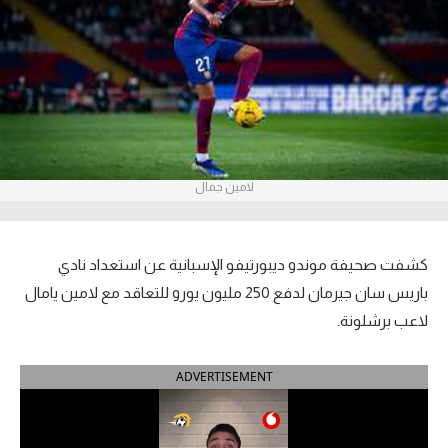
آراء حرة
ركن الألعاب
بطولات
أمريكا 2026
لامين جمال
الدوري المصري
الدوري الإنجليزي الممتاز
كشفت صحيفة موندو ديبورتيفو الإسبانية عن استعداد نادي
باريس سان جيرمان لدفع 250 مليون يورو للتعاقد مع لامين يامال
الدوري الإسباني
لاعب برشلونة.
الدوري الإيطالي
ADVERTISEMENT
الدوري الألماني
الدوري الفرنسي