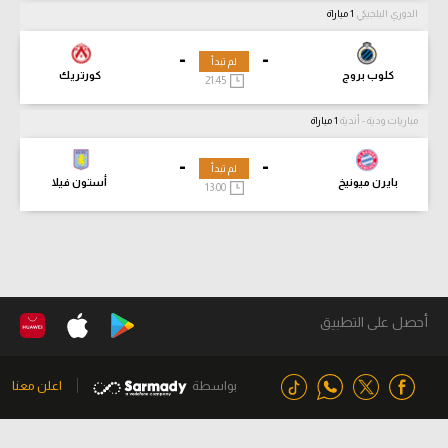
الدوري البلجيكي
1 مباراة
-
-
لم تبدأ
كلوب بروج
كورتريك
21:45
مباريات ودية - أندية
1 مباراة
-
-
لم تبدأ
بايرن ميونيخ
أستون فيلا
13:00
أحصل على التطبيق
بواسطة
اعلن معنا