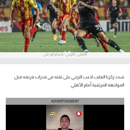
آراء حرة
ركن الألعاب
بطولات
أمريكا 2026
الأهلي - الترجي - وسام أبو علي
الدوري المصري
الدوري الإنجليزي الممتاز
شدد زكريا العايب لاعب الترجي على ثقته في قدرات فريقه قبل
المواجهة المرتقبة أمام الأهلي.
الدوري الإسباني
ADVERTISEMENT
الدوري الإيطالي
الدوري الألماني
الدوري الفرنسي