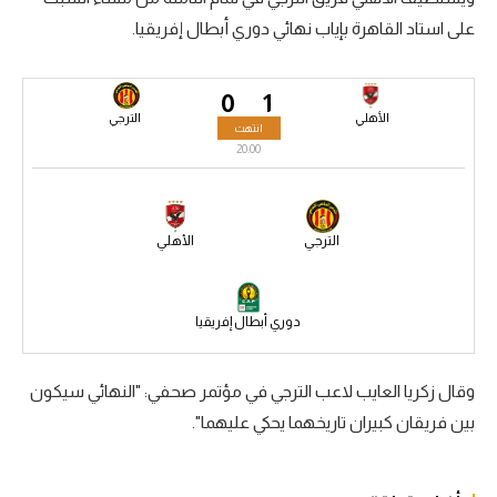
على استاد القاهرة بإياب نهائي دوري أبطال إفريقيا.
سعودي في الجول
الدوري الإنجليزي
0
1
الدوري الإسباني
الأهلي
الترجي
انتهت
20:00
دوري أبطال أوروبا
القسم الثاني
الترجي
الأهلي
رياضات أخرى
أمم إفريقيا
دوري أبطال إفريقيا
كرة السلة الأمريكية
كرة سلة
وقال زكريا العايب لاعب الترجي في مؤتمر صحفي: "النهائي سيكون
بين فريقان كبيران تاريخهما يحكي عليهما".
كرة يد
كرة طائرة