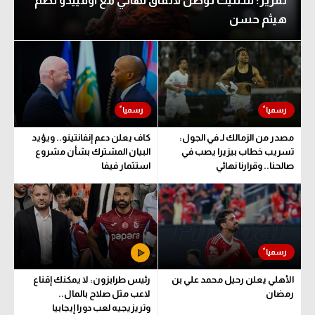
تقرير: سلتيك توصل لاتفاق نهائي مع أوفييدو لضم
هيثم حسن
مصدر من الزمالك لـ في الجول:
كاف يعلن دعم إنفانتينو.. ويؤيد
تسريب خطاب بيزيرا يصب في
البيان المشترك بشأن مشروع
صالحنا.. وقرارنا نهائي
استثمار فيفا
الأهلي يعلن رحيل محمد علي بن
رئيس طرابزون: لا يمكنك إقناع
رمضان
لاعب مثل صلاح بالمال..
وتريزيجيه لعب دورا إيجابيا