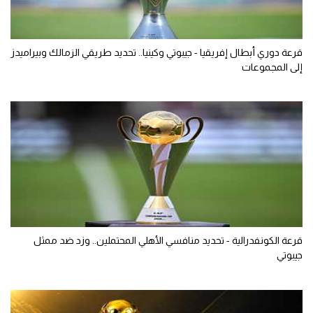
قرعة دوري أبطال إفريقيا - جيبوتي وكينيا.. تحديد طريقي الزمالك وبيراميدز
إلى المجموعات
قرعة الكونفدرالية - تحديد منافسي الأهلي المحتملين.. وزد ضد ممثل
جيبوتي