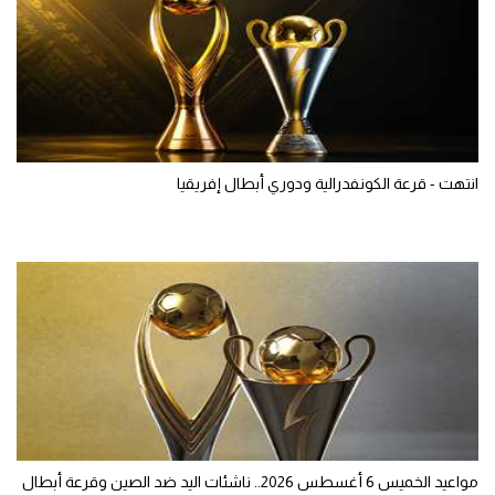
انتهت - قرعة الكونفدرالية ودوري أبطال إفريقيا
مواعيد الخميس 6 أغسطس 2026.. ناشئات اليد ضد الصين وقرعة أبطال