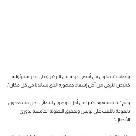
تحليل في الجول
حكايات في الجول
كويز في الجول
فيديو في الجول
وأضاف "سنكون في أقصى درجة من التركيز وعلى قدر مسؤولية
قميص الترجي من أجل إسعاد جمهوره الذي يساندنا في كل مكان".
وأتم "بذلنا مجهودا كبيرا من أجل الوصول للنهائي. نحن مستعدون
بالعودة باللقب على تونس وتحقيق البطولة الخامسة بدوري
الأبطال".