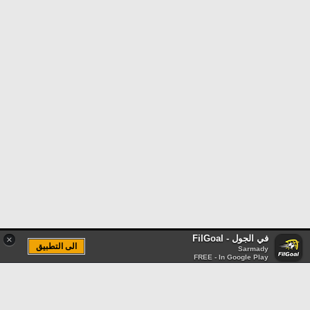
في الجول - FilGoal
×
الى التطبيق
Sarmady
FREE - In Google Play