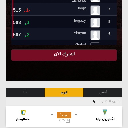
أمس
اليوم
غدا
الدوري البرتغالي
1 مباراة
-
-
لم تبدأ
إشتوريل برايا
فاماليساو
22:15