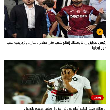
رئيس طرابزون: لا يمكنك إقناع لاعب مثل صلاح بالمال.. وتريزيجيه لعب
دورا إيجابيا
الزمالك يغلق الباب أمام عروض بيزيرا.. وينفي وعده بالرحيل