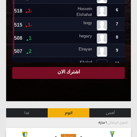
أمس
اليوم
غدا
الدوري البرتغالي
1 مباراة
-
-