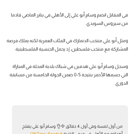
في المقابل انضم وسام أبو علي إلى الأهلي في يناير الماضي قادما
من سيروس السويدي.
ومثل أبو علي منتخب الدنمارك في الفئات العمرية لكنه يملك فرصة
المشاركة مع منتخب فلسطين، إذ يحمل الجنسية الفلسطينية.
وسجل وسام أبو علي هدفين في شباك بلدية المحلة في المباراة
التي حسمها الأحمر بنتيجة 5-0 ضمن الجولة الخامسة من مسابقة
الدوري.
من أول لمسة وفي أول 4 دقائق 🦅👌 وسام أبو علي يفتتح
أهدافه مع الأهلي في مرمى البلدية
#ONTime_Sports