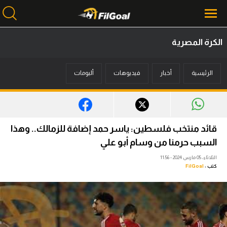
الكرة المصرية
محتوى إخباري
الرئيسية
أخبار
فيديوهات
ألبومات
الرئيسية
أخبار
مباريات
قائد منتخب فلسطين: ياسر حمد إضافة للزمالك.. وهذا
ميركاتو
السبب حرمنا من وسام أبو علي
الثلاثاء، 05 مارس 2024 - 11:56
فانتازي في الجول
كتب :
FilGoal
مسابقة التوقعات
فيديوهات
عدسات