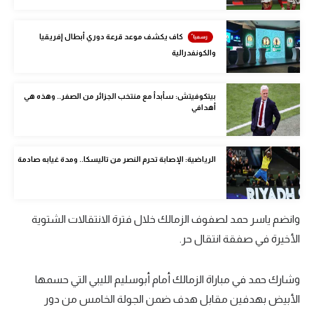
الوطن العربي
كاف يكشف موعد قرعة دوري أبطال إفريقيا
في المونديال
والكونفدرالية
رياضة نسائية
بيتكوفيتش: سأبدأ مع منتخب الجزائر من الصفر.. وهذه هي
آسيا
أهدافي
أمريكا
ركن الألعاب
الرياضية: الإصابة تحرم النصر من تاليسكا.. ومدة غيابه صادمة
أقسام خاصة
وانضم ياسر حمد لصفوف الزمالك خلال فترة الانتقالات الشتوية
Gamers
الأخيرة في صفقة انتقال حر.
ميركاتو
تحقيق في الجول
وشارك حمد في مباراة الزمالك أمام أبوسليم الليبي التي حسمها
الأبيض بهدفين مقابل هدف ضمن الجولة الخامس من دور
تقرير في الجول