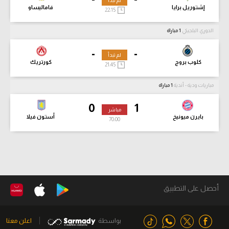
لم تبدأ
إشتوريل برايا
فاماليساو
22:15
الدوري البلجيكي
1 مباراة
-
-
لم تبدأ
كلوب بروج
كورتريك
21:45
مباريات ودية - أندية
1 مباراة
0
1
مباشر
بايرن ميونيخ
أستون فيلا
70:02
أحصل على التطبيق
بواسطة
اعلن معنا