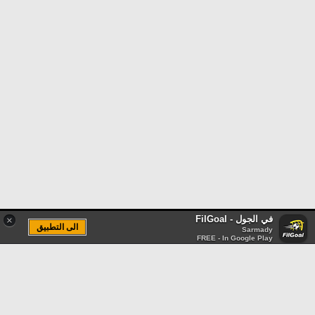
في الجول - FilGoal
×
الى التطبيق
Sarmady
FREE - In Google Play