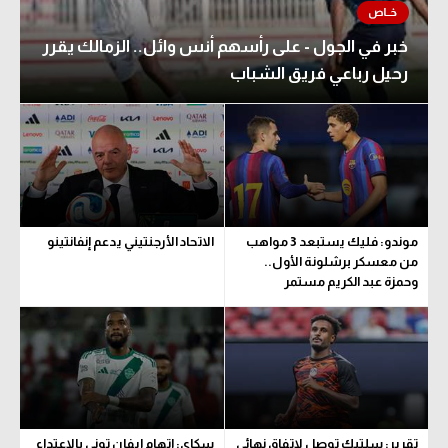
خبر في الجول - على رأسهم أنس وائل.. الزمالك يقرر
رحيل رباعي فريق الشباب
موندو: فليك يستبعد 3 مواهب
الاتحاد الأرجنتيني يدعم إنفانتينو
من معسكر برشلونة الأول..
وحمزة عبد الكريم مستمر
تقرير: سلتيك توصل لاتفاق نهائي
سكاي: اتهام إيفان توني بالاعتداء