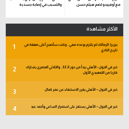
مع أوفييدو لضم هيثم حسن
والتسبب في إصابة جسدية
الأكثر مشاهدة
بيزيرا: الزمالك لم يلتزم بوعده معي.. وكنت سأصبح أغلى صفقة في
1
تاريخ النادي
خبر في الجول - الأهلي يبدأ من دور الـ 32.. والثلاثي المصري يشارك
2
قاريا من التمهيدي الأول
خبر في الجول – الأهلي يقرر الاستنغاء عن عمر كمال
3
خبر في الجول – الأهلي يستقر على استمرار الساعي وأحمد عيد
4