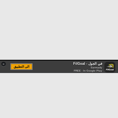
في الجول - FilGoal
×
الى التطبيق
Sarmady
FREE - In Google Play