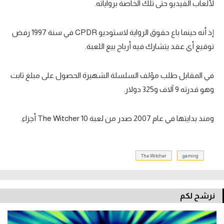
لألعاب الفيديو حتى تلك الخاصة برواياته.
تحليل في الجول
إذ أنه حينما باع حقوق الرواية لاستوديو CPDR في سنة 1997 رفض
حكايات في الجول
توقيع أي عقد يتشارك فيه أرباح بيع اللعبة.
كويز في الجول
فيديو في الجول
في المقابل طلب مؤلف السلسلة الشهيرة الحصول على مبلغ ثابت
وهو قدرته 9 آلاف و325 دولار.
ومنذ بدايتها في عام 2007 صدر من لعبة The Witcher 10 أجزاء.
The Witcher
gaming
نرشح لكم