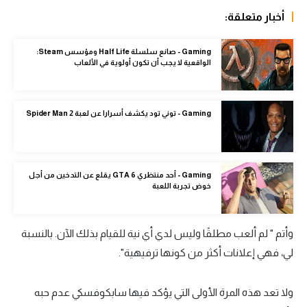
الوطن العربي
أخبار متعلقة:
في المونديال
Gaming - صانع سلسلة Half Life ومؤسس Steam:
الواقعية لا يجب أن تكون أولوية في الألعاب
رياضة نسائية
آسيا
Gaming - توني تود يكشف أسرارا عن لعبة Spider Man 2
أمريكا
ركن الألعاب
Gaming - أحد منتظري GTA 6 يقلع عن التدخين من أجل
خوض تجربة اللعبة
أقسام خاصة
Gamers
وأتم " لم ألعب مطلقًا وليس لدي أي نية للقيام بذلك الآن. بالنسبة
ميركاتو
لي، فهي إعلانات أكثر من كونها ترفيهية".
تحقيق في الجول
ولا تعد هذه المرة الأولى التي يؤكد فيها سابكوفسكي عدم حبه
تقرير في الجول