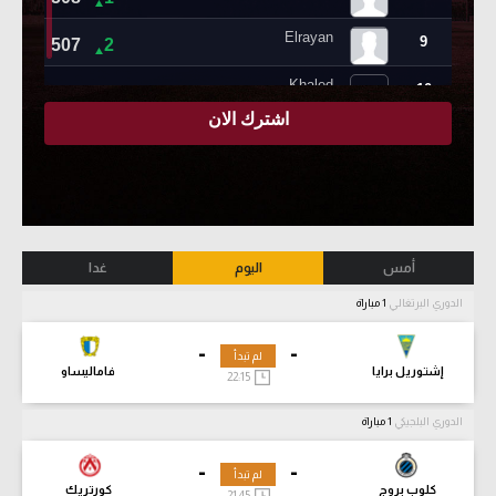
أمس
اليوم
غدا
الدوري البرتغالي
1 مباراة
-
-
لم تبدأ
إشتوريل برايا
فاماليساو
22:15
الدوري البلجيكي
1 مباراة
-
-
لم تبدأ
كلوب بروج
كورتريك
21:45