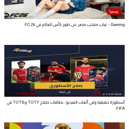
Gaming - غياب منتخب مصر عن طور كأس العالم في FC 26
أسطورة حقيقية وفي ألعاب الفيديو.. بطاقات صلاح TOTY وTOTS في
FIFA