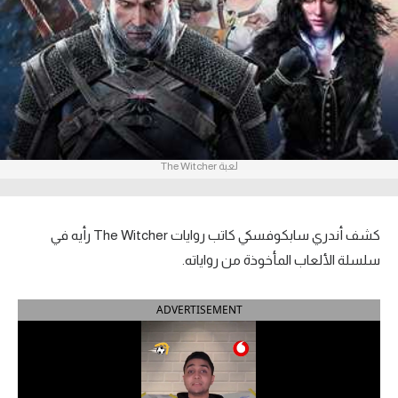
آراء حرة
ركن الألعاب
بطولات
أمريكا 2026
لعبة The Witcher
الدوري المصري
الدوري الإنجليزي الممتاز
كشف أندري سابكوفسكي كاتب روايات The Witcher رأيه في
سلسلة الألعاب المأخوذة من رواياته.
الدوري الإسباني
ADVERTISEMENT
الدوري الإيطالي
الدوري الألماني
الدوري الفرنسي