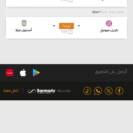
مباريات ودية - أندية
1 مباراة
-
-
لم تبدأ
بايرن ميونيخ
أستون فيلا
13:00
أحصل على التطبيق
بواسطة
اعلن معنا