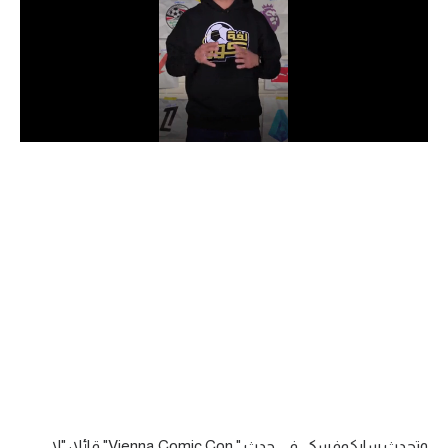
الدوري السعودي للمحترفين
دوري أبطال أوروبا
دوري أبطال إفريقيا
كل البطولات
أقسام
الكرة المصرية
الدوري المصري
الكرة الأوروبية
الكرة الإفريقية
منتخب مصر
وتحدث سابكوفسكي في حدث " Vienna Comic Con" قائلا: "لا