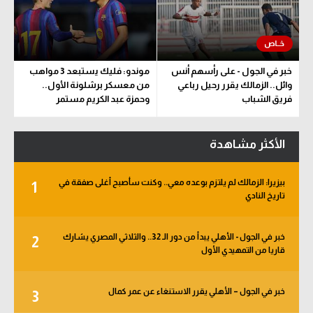
خبر في الجول - على رأسهم أنس
موندو: فليك يستبعد 3 مواهب
وائل.. الزمالك يقرر رحيل رباعي
من معسكر برشلونة الأول..
فريق الشباب
وحمزة عبد الكريم مستمر
الأكثر مشاهدة
بيزيرا: الزمالك لم يلتزم بوعده معي.. وكنت سأصبح أغلى صفقة في
1
تاريخ النادي
خبر في الجول - الأهلي يبدأ من دور الـ 32.. والثلاثي المصري يشارك
2
قاريا من التمهيدي الأول
خبر في الجول – الأهلي يقرر الاستنغاء عن عمر كمال
3