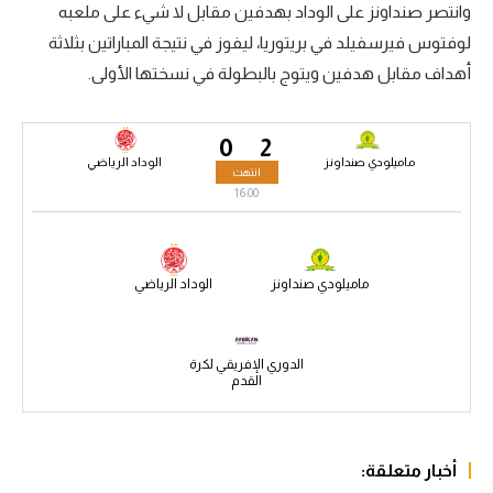
وانتصر صنداونز على الوداد بهدفين مقابل لا شيء على ملعبه
سعودي في الجول
لوفتوس فيرسفيلد في بريتوريا، ليفوز في نتيجة المباراتين بثلاثة
أهداف مقابل هدفين ويتوج بالبطولة في نسختها الأولى.
الدوري الإنجليزي
الدوري الإسباني
0
2
دوري أبطال أوروبا
ماميلودي صنداونز
الوداد الرياضي
انتهت
16:00
القسم الثاني
رياضات أخرى
ماميلودي صنداونز
الوداد الرياضي
أمم إفريقيا
كرة السلة الأمريكية
الدوري الإفريقي لكرة
القدم
كرة سلة
كرة يد
كرة طائرة
أخبار متعلقة: