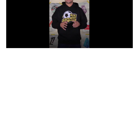
الدوري السعودي للمحترفين
دوري أبطال أوروبا
دوري أبطال إفريقيا
كل البطولات
أقسام
الكرة المصرية
الدوري المصري
الكرة الأوروبية
الكرة الإفريقية
منتخب مصر