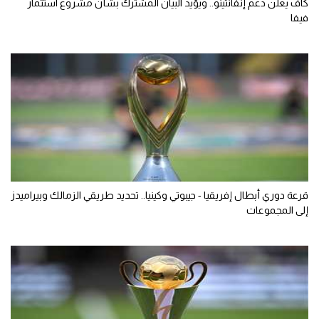
كاف يعلن دعم إنفانتينو.. ويؤيد البيان المشترك بشأن مشروع استثمار
فيفا
قرعة دوري أبطال إفريقيا - جيبوتي وكينيا.. تحديد طريقي الزمالك وبيراميدز
إلى المجموعات