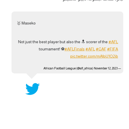
🥇 Maseko
Not just the best player but also the 🔝 scorer of the
#AFL
tournament! ⚽️
#AFLFinals
#AFL
#CAF
#FIFA
pic.twitter.com/mAfpU1O2ib
November 12, 2023
— African Football League (@afl_africa)