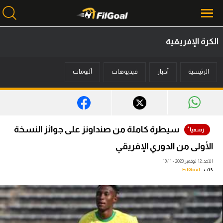
الكرة الإفريقية
محتوى إخباري
الرئيسية
أخبار
فيديوهات
ألبومات
الرئيسية
أخبار
مباريات
سيطرة كاملة من صنداونز على جوائز النسخة
ميركاتو
الأولى من الدوري الإفريقي
فانتازي في الجول
الأحد، 12 نوفمبر 2023 - 19:11
كتب :
FilGoal
مسابقة التوقعات
فيديوهات
عدسات