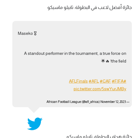
جائزة أفضل لاعب في البطولة: ثابيلو ماسيكو
تحليل في الجول
حكايات في الجول
كويز في الجول
Maseko 🎖️
فيديو في الجول
A standout performer in the tournament, a true force on
the field! 🔥🌟
#AFL
#CAF
#FIFA
#AFLFinals
pic.twitter.com/5swYurJMBy
November 12, 2023
— African Football League (@afl_africa)
جائزة هداف البطولة: ثابيلو ماسيكو