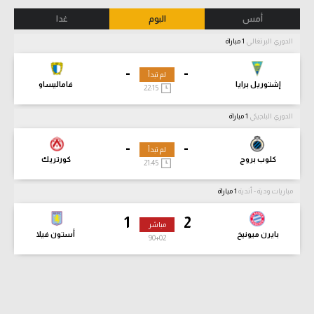
أمس
اليوم
غدا
الدوري البرتغالي
1 مباراة
-
-
لم تبدأ
إشتوريل برايا
فاماليساو
22:15
الدوري البلجيكي
1 مباراة
-
-
لم تبدأ
كلوب بروج
كورتريك
21:45
مباريات ودية - أندية
1 مباراة
1
2
مباشر
بايرن ميونيخ
أستون فيلا
90
+02