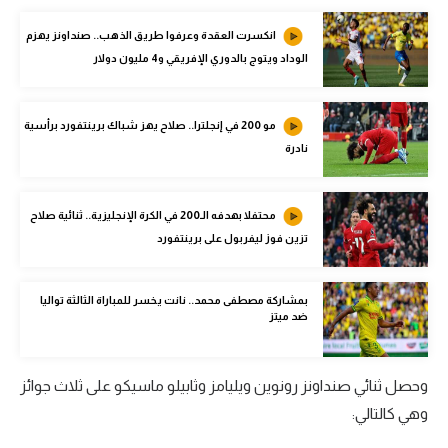
الوطن العربي
انكسرت العقدة وعرفوا طريق الذهب.. صنداونز يهزم
في المونديال
الوداد ويتوج بالدوري الإفريقي و4 مليون دولار
رياضة نسائية
مو 200 في إنجلترا.. صلاح يهز شباك برينتفورد برأسية
آسيا
نادرة
أمريكا
محتفلا بهدفه الـ200 في الكرة الإنجليزية.. ثنائية صلاح
ركن الألعاب
تزين فوز ليفربول على برينتفورد
أقسام خاصة
بمشاركة مصطفى محمد.. نانت يخسر للمباراة الثالثة تواليا
Gamers
ضد ميتز
ميركاتو
وحصل ثنائي صنداونز رونوين ويليامز وثابيلو ماسيكو على ثلاث جوائز
تحقيق في الجول
وهي كالتالي:
تقرير في الجول