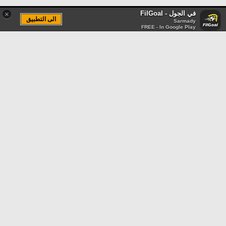
في الجول - FilGoal
×
الى التطبيق
Sarmady
FREE - In Google Play