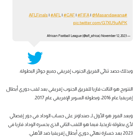
|
#AFL
|
#CAF
|
#FIFA
|
@Masandawana
#AFLFinals
pic.twitter.com/G7XU9uAiPK
November 12, 2023
— African Football League (@afl_africa)
وبذلك حصد ثنائي الفريق الجنوب إفريقي جميع جوائز البطولة.
التتويج هو الثالث قاريا للفريق الجنوب إفريقي بعد لقب دوري أبطال
إفريقيا عام 2016، وبطولة السوبر الإفريقي عام 2017.
ويعد الفوز هو الأول لـ صنداونز على حساب الوداد في دور إقصائي
لأي بطولة تاريخيا، فيما هو اللقب الثاني الذي يخسره الوداد قاريا في
2023 بعد خسارة نهائي دوري أبطال إفريقيا ضد الأهلي.