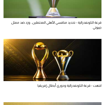
قرعة الكونفدرالية - تحديد منافسي الأهلي المحتملين.. وزد ضد ممثل
جيبوتي
انتهت - قرعة الكونفدرالية ودوري أبطال إفريقيا