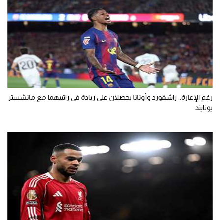
رغم الإعارة.. راشفورد وأونانا يحصلان على زيادة في راتبيهما مع مانشستر
يونايتد