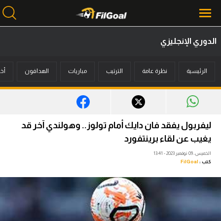
الدوري الإنجليزي
محتوى إخباري
الرئيسية
نظرة عامة
الترتيب
مباريات
الهدافون
أخب
الرئيسية
أخبار
مباريات
ليفربول يفقد فان دايك أمام تولوز.. وهولندي آخر قد
ميركاتو
يغيب عن لقاء برينتفورد
الخميس، 09 نوفمبر 2023 - 13:41
فانتازي في الجول
كتب :
FilGoal
مسابقة التوقعات
فيديوهات
عدسات