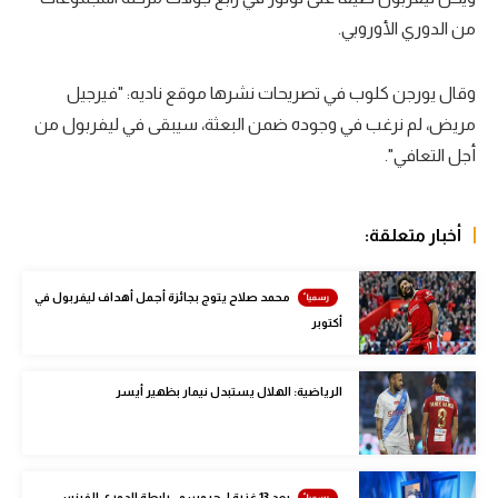
من الدوري الأوروبي.
سعودي في الجول
الدوري الإنجليزي
وقال يورجن كلوب في تصريحات نشرها موقع ناديه: "فيرجيل
الدوري الإسباني
مريض، لم نرغب في وجوده ضمن البعثة، سيبقى في ليفربول من
أجل التعافي".
دوري أبطال أوروبا
القسم الثاني
أخبار متعلقة:
رياضات أخرى
أمم إفريقيا
محمد صلاح يتوج بجائزة أجمل أهداف ليفربول في
أكتوبر
كرة السلة الأمريكية
كرة سلة
الرياضية: الهلال يستبدل نيمار بظهير أيسر
كرة يد
كرة طائرة
بعد 13 غزرة لـ جروسو.. رابطة الدوري الفرنسي