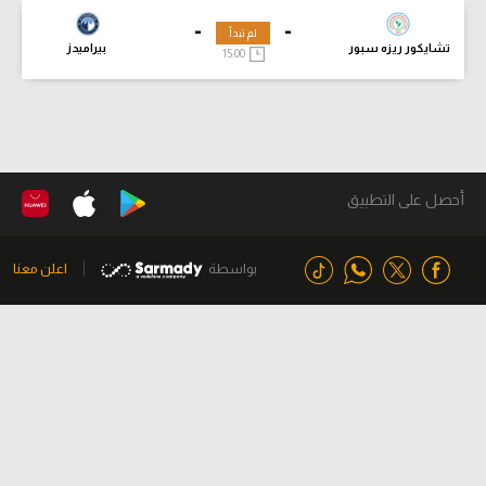
-
-
لم تبدأ
تشايكور ريزه سبور
بيراميدز
15:00
أحصل على التطبيق
بواسطة
اعلن معنا