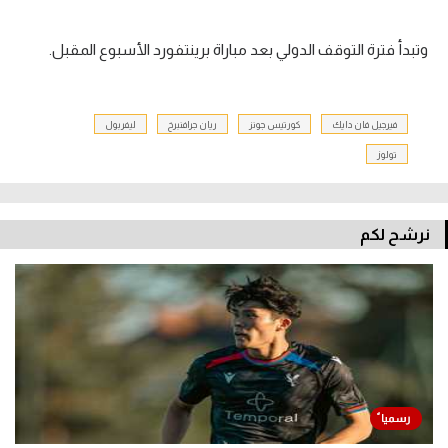
وتبدأ فترة التوقف الدولي بعد مباراة برينتفورد الأسبوع المقبل.
فيرجيل فان دايك
كورتيس جونز
ريان جرافنبرخ
ليفربول
تولوز
نرشح لكم