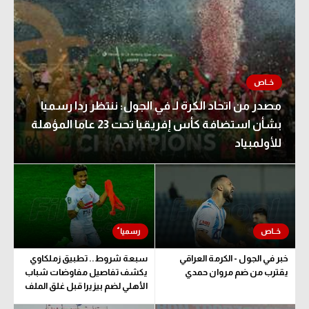
مصدر من اتحاد الكرة لـ في الجول: ننتظر ردا رسميا
بشأن استضافة كأس إفريقيا تحت 23 عاما المؤهلة
للأولمبياد
خبر في الجول - الكرمة العراقي
سبعة شروط.. تطبيق زملكاوي
يقترب من ضم مروان حمدي
يكشف تفاصيل مفاوضات شباب
الأهلي لضم بيزيرا قبل غلق الملف