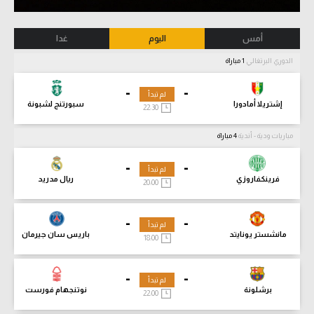
أمس
اليوم
غدا
الدوري البرتغالي
1 مباراة
-
-
لم تبدأ
إشتريلا أمادورا
سبورتنج لشبونة
22:30
مباريات ودية - أندية
4 مباراة
-
-
لم تبدأ
فرينكفاروزي
ريال مدريد
20:00
-
-
لم تبدأ
مانشستر يونايتد
باريس سان جيرمان
18:00
-
-
لم تبدأ
برشلونة
نوتنجهام فورست
22:00