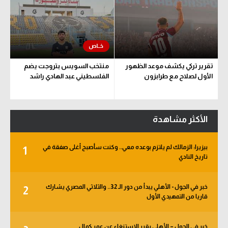
تقرير تركي يكشف موعد الظهور
منتخب السويس بتروجت يضم
الأول لصلاح مع طرابزون
الفلسطيني عبد الهادي راشد
الأكثر مشاهدة
بيزيرا: الزمالك لم يلتزم بوعده معي.. وكنت سأصبح أغلى صفقة في
1
تاريخ النادي
خبر في الجول - الأهلي يبدأ من دور الـ 32.. والثلاثي المصري يشارك
2
قاريا من التمهيدي الأول
خبر في الجول – الأهلي يقرر الاستنغاء عن عمر كمال