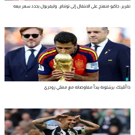
تقرير: جاكبو منفتح على الانتقال إلى توتنام.. وليفربول يحدد سعر بيعه
ذا أثليتك: برشلونة يبدأ مفاوضاته مع ممثلي رودري