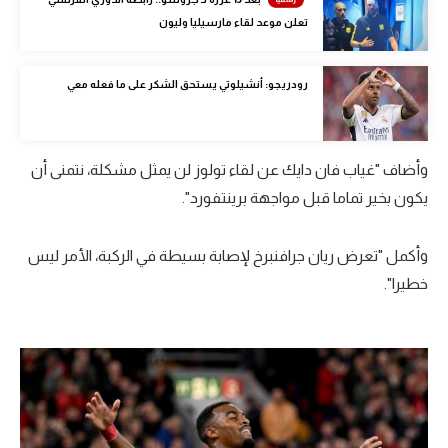
الوطن العربي
تعلن موعد لقاء مارسيليا وليون
في المونديال
رودريجو: أنشيلوتي يستحق الشكر على ما فعله معي
رياضة نسائية
آسيا
وأضاف "غياب فان دايك عن لقاء تولوز لن يمثل مشكلة، نتمنى أن
أمريكا
يكون بخير تماما قبل مواجهة برينتفورد".
ركن الألعاب
وأكمل "تعرض ريان جرافنبرخ لإصابة بسيطة في الركبة، الأمر ليس
خطيرا".
أقسام خاصة
Gamers
ميركاتو
تحقيق في الجول
تقرير في الجول