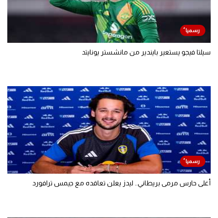
سيلتا فيجو يستعير بايندير من مانشستر يونايتد
أغلى حارس مرمى بريطاني.. ليدز يعلن تعاقده مع جيمس ترافورد