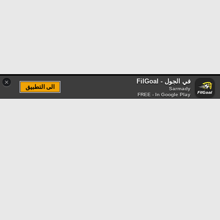
في الجول - FilGoal
×
الى التطبيق
Sarmady
FREE - In Google Play