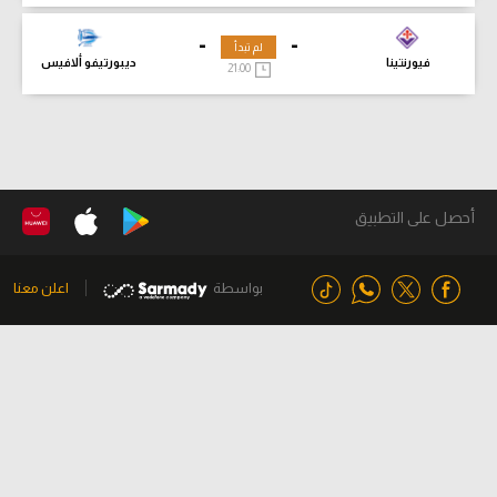
-
-
لم تبدأ
فيورنتينا
ديبورتيفو ألافيس
21:00
أحصل على التطبيق
بواسطة
اعلن معنا