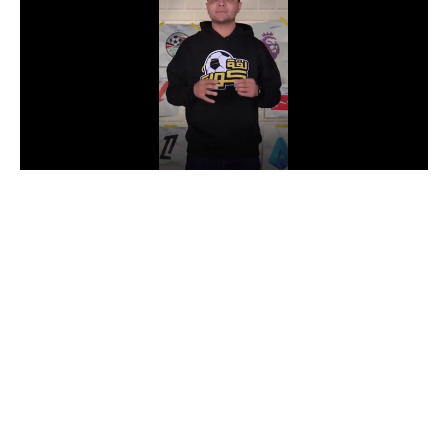
الدوري السعودي للمحترفين
دوري أبطال أوروبا
دوري أبطال إفريقيا
كل البطولات
أقسام
الكرة المصرية
الدوري المصري
الكرة الأوروبية
الكرة الإفريقية
منتخب مصر