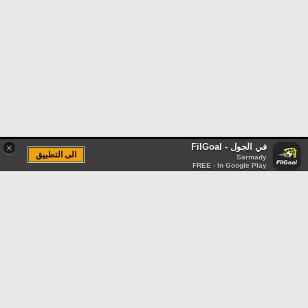
في الجول - FilGoal
×
الى التطبيق
Sarmady
FREE - In Google Play