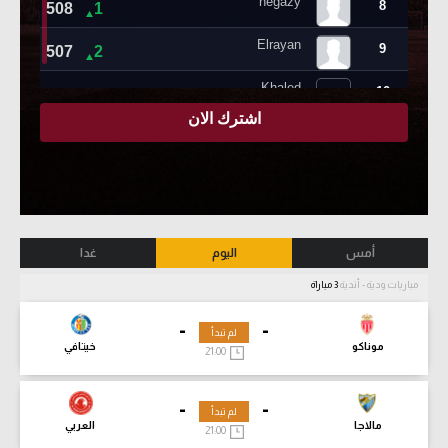
أمس
اليوم
غدا
مباريات ودية - أندية
3 مباراة
-
-
لم تبدأ
موناكو
خيتافي
21:00
-
-
لم تبدأ
مالاجا
العربي
21:00