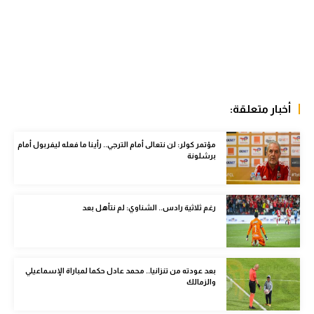
تحليل في الجول
حكايات في الجول
كويز في الجول
فيديو في الجول
أخبار متعلقة:
مؤتمر كولر: لن نتعالى أمام الترجي.. رأينا ما فعله ليفربول أمام
برشلونة
رغم ثلاثية رادس.. الشناوي: لم نتأهل بعد
بعد عودته من تنزانيا.. محمد عادل حكما لمباراة الإسماعيلي
والزمالك