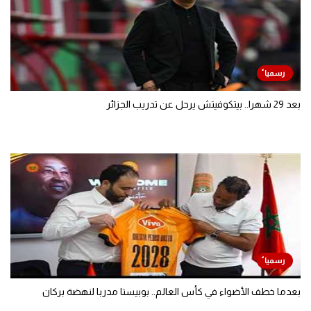
بعد 29 شهرا.. بيتكوفيتش يرحل عن تدريب الجزائر
بعدما خطف الأضواء في كأس العالم.. بوبيستا مدربا لنهضة بركان