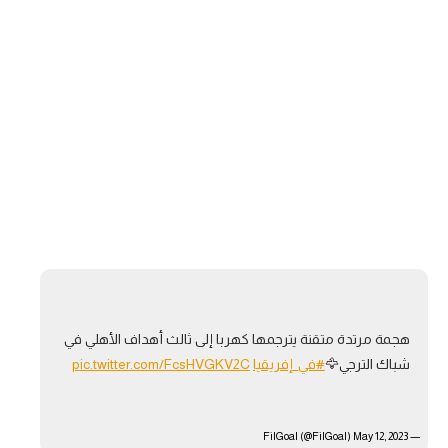
هجمة مرتدة متقنة يترجمها كهربا إلى ثالث أهداف الأهلي في
شباك الترجي🦅
#في_إفريقيا
pic.twitter.com/FcsHVGKV2C
May 12, 2023
— FilGoal (@FilGoal)