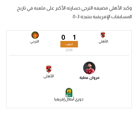
وكبد الأهلي مضيفه الترجي خسارته الأكبر على ملعبه في تاريخ
سعودي في الجول
المسابقات الإفريقية بنتيجة 3-0.
الدوري الإنجليزي
الدوري الإسباني
0
1
الترجي
الأهلي
انتهت
دوري أبطال أوروبا
22:00
القسم الثاني
ف
م
رياضات أخرى
ي
الأهلي
مروان عطية
أمم إفريقيا
م
ي
كرة السلة الأمريكية
م
دوري أبطال إفريقيا
كرة سلة
ب
ي
كرة يد
ي
و
كرة طائرة
