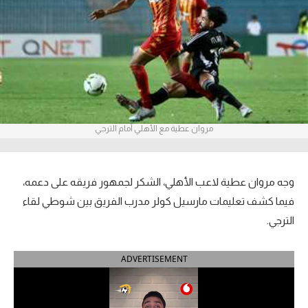
آراء حرة
ركن الألعاب
بطولات
أمريكا 2026
مروان عطية مع الأهلي أمام الترجي
الدوري المصري
الدوري الإنجليزي الممتاز
وجه مروان عطية لاعب الأهلي، الشكر لجمهور فريقه على دعمه،
فيما كشف تعليمات مارسيل كولر مدرب الفريق بين شوطي لقاء
الدوري الإسباني
الترجي.
الدوري الإيطالي
ADVERTISEMENT
الدوري الألماني
الدوري الفرنسي