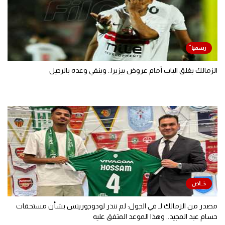
الزمالك يغلق الباب أمام عروض بيزيرا.. وينفي وعده بالرحيل
مصدر من الزمالك لـ في الجول: لم ننذر لودوجوريتس بشأن مستحقات
حسام عبد المجيد.. وهذا الموعد المتفق عليه