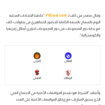
سعودي في الجول
وقال مصدر من كاف لـ
FilGoal.com
: "
خاطبنا الاتحادات المحلية
الدوري الإنجليزي
اليوم بالسماح بالسعة الكاملة للحضور الجماهيري في بطولات كاف
الدوري الإسباني
مع بداية دور المجموعات من دور المجموعات لدوري أبطال إفريقيا
دوري أبطال أوروبا
والكونفدرالية".
القسم الثاني
رياضات أخرى
الهلال
الترجي
أمم إفريقيا
كرة السلة الأمريكية
الزمالك
الأهلي
كرة سلة
كرة يد
وأضاف "الشرط هو تقديم الموافقات الأمنية في الاجتماع الفني
الذي يسبق المباريات مع إرفاق الموافقات الأمنية على العدد
كرة طائرة