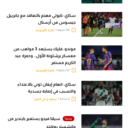
سكاي: نابولي مهتم بالتعاقد مع جابرييل
جيسوس من أرسنال
42 دقيقة |
الكرة الأوروبية
موندو: فليك يستبعد 3 مواهب من
معسكر برشلونة الأول.. وحمزة عبد
الكريم مستمر
52 دقيقة |
الكرة الأوروبية
سكاي: اتهام إيفان توني بالاعتداء
والتسبب في إصابة جسدية
2 ساعة |
سعودي في الجول
سيلتا فيجو يستعير بايندير من
مانشستر يونايتد