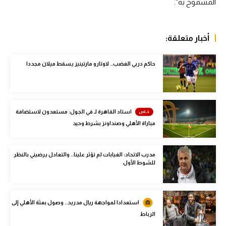
المسموح به".
الوطن العربي
في المونديال
أخبار متعلقة:
رياضة نسائية
حاكم دربي الغضب.. لاوتارو مارتينيز يسقط ميلان مجددا
آسيا
أمريكا
ركن الألعاب
استاد القاهرة لـ في الجول: مستعدون لاستضافة
مباراة الأهلي وصنداونز بشرط وحيد
أقسام خاصة
مدرب الاتحاد: الغيابات لم تؤثر علينا.. والتعادل يرضيني بالنظر
Gamers
للشوط الأول
ميركاتو
تحقيق في الجول
استعدادا لمواجهة ريال مدريد.. وصول بعثة الأهلي إلى
الرباط
تقرير في الجول