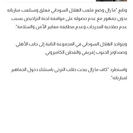
تحليل في الجول
وتابع "
ما زال وضع ملعب الهلال السوداني معلق وستلعب مبارياته
بدون جمهور مع عدم حصوله على موافقة لجنة التراخيص بسبب
حكايات في الجول
عدم صلاحية المدرجات وعدم مطابقة معايير الأمن والسلامة".
كويز في الجول
ويتواجد الهلال السوداني في المجموعة الثانية إلى جانب الأهلي
فيديو في الجول
وصنداونز الجنوب إفريقي والقطن الكاميروني.
واستطرد "
كاف ما زال يبحث طلب الترجي باستثناء دخول الجماهير
لمبارياته".