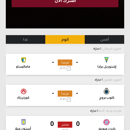
أمس
اليوم
غدا
الدوري البرتغالي
1 مباراة
-
-
لم تبدأ
إشتوريل برايا
فاماليساو
22:15
الدوري البلجيكي
1 مباراة
-
-
لم تبدأ
كلوب بروج
كورتريك
21:45
مباريات ودية - أندية
1 مباراة
0
0
مباشر
بايرن ميونيخ
أستون فيلا