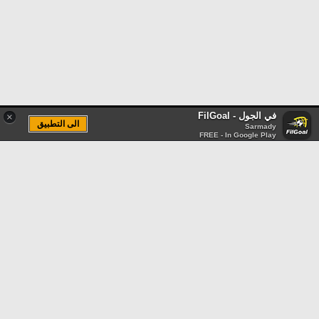
في الجول - FilGoal
×
الى التطبيق
Sarmady
FREE - In Google Play