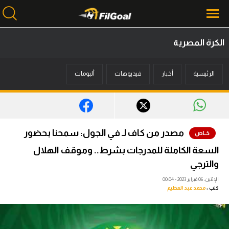
الكرة المصرية
محتوى إخباري
الرئيسية
أخبار
فيديوهات
ألبومات
الرئيسية
أخبار
مباريات
مصدر من كاف لـ في الجول: سمحنا بحضور
ميركاتو
السعة الكاملة للمدرجات بشرط.. وموقف الهلال
فانتازي في الجول
والترجي
الإثنين، 06 فبراير 2023 - 00:04
مسابقة التوقعات
كتب :
محمد عبد العظيم
فيديوهات
عدسات