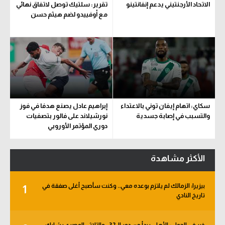
الاتحاد الأرجنتيني يدعم إنفانتينو
تقرير: سلتيك توصل لاتفاق نهائي
مع أوفييدو لضم هيثم حسن
سكاي: اتهام إيفان توني بالاعتداء
إبراهيم عادل يصنع هدفا في فوز
والتسبب في إصابة جسدية
نورشيلاند على فالور بتصفيات
دوري المؤتمر الأوروبي
الأكثر مشاهدة
بيزيرا: الزمالك لم يلتزم بوعده معي.. وكنت سأصبح أغلى صفقة في
1
تاريخ النادي