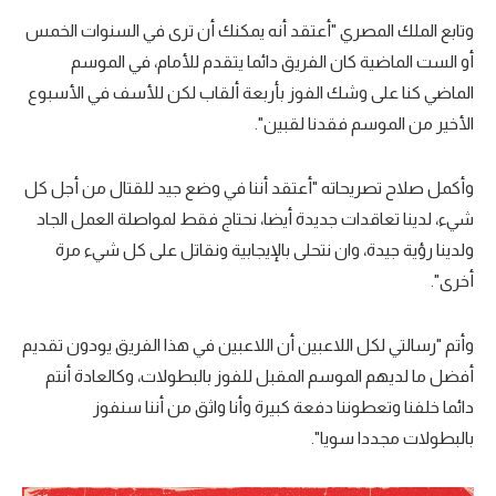
الوطن العربي
وتابع الملك المصري "أعتقد أنه يمكنك أن ترى في السنوات الخمس
أو الست الماضية كان الفريق دائما يتقدم للأمام، في الموسم
في المونديال
الماضي كنا على وشك الفوز بأربعة ألقاب لكن للأسف في الأسبوع
رياضة نسائية
الأخير من الموسم فقدنا لقبين".
آسيا
وأكمل صلاح تصريحاته "أعتقد أننا في وضع جيد للقتال من أجل كل
أمريكا
شيء، لدينا تعاقدات جديدة أيضا، نحتاج فقط لمواصلة العمل الجاد
ركن الألعاب
ولدينا رؤية جيدة، وان نتحلى بالإيجابية ونقاتل على كل شيء مرة
أخرى".
أقسام خاصة
وأتم "رسالتي لكل اللاعبين أن اللاعبين في هذا الفريق يودون تقديم
Gamers
أفضل ما لديهم الموسم المقبل للفوز بالبطولات، وكالعادة أنتم
ميركاتو
دائما خلفنا وتعطوننا دفعة كبيرة وأنا واثق من أننا سنفوز
بالبطولات مجددا سويا".
تحقيق في الجول
تقرير في الجول