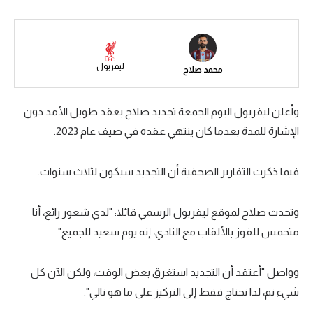
سعودي في الجول
الدوري الإنجليزي
ليفربول
محمد صلاح
الدوري الإسباني
دوري أبطال أوروبا
وأعلن ليفربول اليوم الجمعة تجديد صلاح بعقد طويل الأمد دون
القسم الثاني
الإشارة للمدة بعدما كان ينتهي عقده في صيف عام 2023.
رياضات أخرى
فيما ذكرت التقارير الصحفية أن التجديد سيكون لثلاث سنوات.
أمم إفريقيا
وتحدث صلاح لموقع ليفربول الرسمي قائلا: "لدي شعور رائع، أنا
كرة السلة الأمريكية
متحمس للفوز بالألقاب مع النادي، إنه يوم سعيد للجميع".
كرة سلة
كرة يد
وواصل "أعتقد أن التجديد استغرق بعض الوقت، ولكن الآن كل
شيء تم، لذا نحتاج فقط إلى التركيز على ما هو تالي".
كرة طائرة