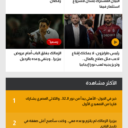
البيان المشترك بشأن مشروع
رمضان
استثمار فيفا
رئيس طرابزون: لا يمكنك إقناع
الزمالك يغلق الباب أمام عروض
لاعب مثل صلاح بالمال..
بيزيرا.. وينفي وعده بالرحيل
وتريزيجيه لعب دورا إيجابيا
الأكثر مشاهدة
خبر في الجول - الأهلي يبدأ من دور الـ 32.. والثلاثي المصري يشارك
1
قاريا من التمهيدي الأول
بيزيرا: الزمالك لم يلتزم بوعده معي.. وكنت سأصبح أغلى صفقة في
2
تاريخ النادي