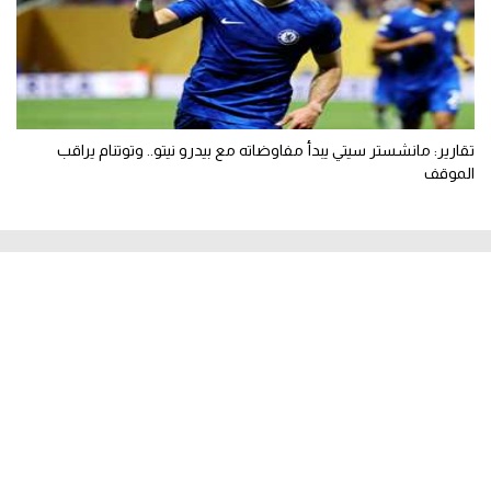
تقارير: مانشستر سيتي يبدأ مفاوضاته مع بيدرو نيتو.. وتوتنام يراقب
الموقف