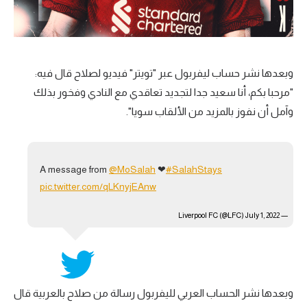
وبعدها نشر حساب ليفربول عبر "تويتر" فيديو لصلاح قال فيه:
"مرحبا بكم، أنا سعيد جدا لتجديد تعاقدي مع النادي وفخور بذلك
وآمل أن نفوز بالمزيد من الألقاب سويا".
A message from
@MoSalah
❤
#SalahStays
pic.twitter.com/qLKnyjEAnw
July 1, 2022
— Liverpool FC (@LFC)
وبعدها نشر الحساب العربي لليفربول رسالة من صلاح بالعربية قال