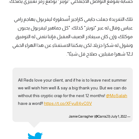
حسابه بموقع التواصل الاجتماعي "تويتر" بوضع رمز تعبيري يضحك.
تلك التغريدة جعلت جايمي كاراجير أسطورة ليفربول يهاجم رامي
عباس وقال له عبر "تويتر" كذلك: "كل جماهير ليفربول يحبون
موكلك، وإن كان سيغادر الصيف المقبل فإننا نتمنى له التوفيق
ونقول له شكرا جزيلا، لكن يمكننا الاستغناء عن هذا الهراء الخفي
لـ12 شهرا مقبلين، صلاح قل شيئا".
All Reds love your client, and if he is to leave next summer
we will wish him well & say a big thank you. But we can do
without this cryptic crap for the next 12 months!
@MoSalah
have a word!!
https://t.co/XFyu84vC0V
July 1, 2022
— Jamie Carragher (@Carra23)