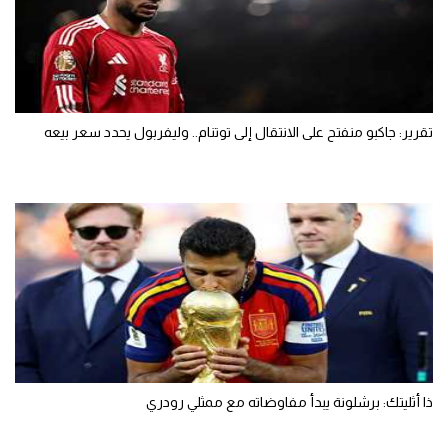
تقرير: جاكبو منفتح على الانتقال إلى توتنام.. وليفربول يحدد سعر بيعه
ذا أثليتك: برشلونة يبدأ مفاوضاته مع ممثلي رودري