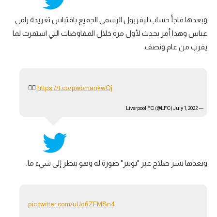
وبعدها فاجأ حساب ليفربول الرسمي الجميع باقتباس تغريدة رامي
عباس وهذا أمر يحدث لأول مرة خلال المفاوضات التي استمرت لما
يقرب من عام ونصف.
🤦‍♂️
https://t.co/pwbmankwOj
July 1, 2022
— Liverpool FC (@LFC)
وبعدها نشر صلاح عبر "تويتر" صورة له وهو ينظر إلى شيء ما.
pic.twitter.com/uUo6ZFMSn4