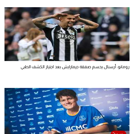
رومانو: أرسنال يحسم صفقة جيمارايش بعد اجتياز الكشف الطبي