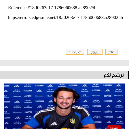
صلاح
ليفربول
تجديد صلاح
نرشح لكم