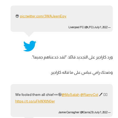
😎
pic.twitter.com/3WAJeenEpy
July 1, 2022
— Liverpool FC (@LFC)
ورد كاراجير على التجديد قائلا: "لقد خدعناهم جميعا".
وضحك رامي عباس على ما قاله كاراجير.
We fooled them all chief 👀🤪
@MoSalah
@RamyCol
🖊 👌🏻
https://t.co/uFkWXtN0er
July 1, 2022
— Jamie Carragher (@Carra23)