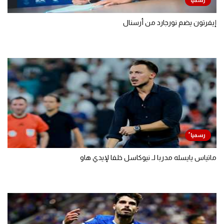
إيفرتون يضم نورجارد من أرسنال
ماتياس يايسله مدربا لـ نيوكاسل خلفا لإيدي هاو