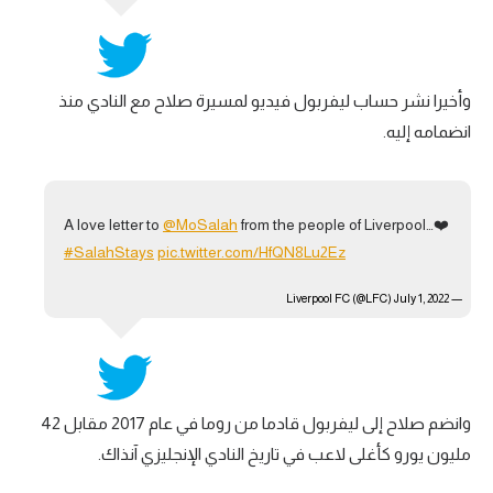
وأخيرا نشر حساب ليفربول فيديو لمسيرة صلاح مع النادي منذ
انضمامه إليه.
A love letter to
@MoSalah
from the people of Liverpool…❤️
#SalahStays
pic.twitter.com/HfQN8Lu2Ez
July 1, 2022
— Liverpool FC (@LFC)
وانضم صلاح إلى ليفربول قادما من روما في عام 2017 مقابل 42
مليون يورو كأغلى لاعب في تاريخ النادي الإنجليزي آنذاك.