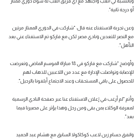
وبالنسبة لي أتعب وأجتهد مع أي فريق ألعب له سواء دوري ممتاز
أو درجة ثانية".
وعن تجربة الاستغناء عنه قال: "شاركت في الدوري الممتاز مرتين
مع النصر للتعدين ونادي مصر لكن مع فاركو تم الاستغناء عني بعد
التأهل".
وأوضح "شاركت مع فاركو في 18 مباراة الموسم الماضي وتعرضت
للإصابة وتواصلت الإدارة مع عدد من اللاعبين للذهاب لهم
للحصول على باقي المستحقات وعند الاجتماع أبلغونا بالرحيل".
وأتم "لم أرغب في إعلان الاستغناء عنا عبر صفحة النادي الرسمية
لمعرفة الوكلاء بمن بقى ومن رحل وهذا يؤثر على مصيرنا فيما
بعد".
واتفق حسام زين لاعب كوكاكولا السابق مع هشام عبد الحميد