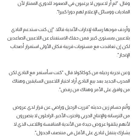
وقال: "لم أر لاعبون لا يرغبون في الصعود للدوري الممتاز لأن
الماديات ووسائل الإعلام لهم دورا كبيرا".
وأردف موجها رسالة لإدارات الأندية قائلا: "إن كنت ستدعم النادي
بلاعبين بمستوى كبير فمن حقك الاستغناء عن اللاعبين الصاعدين
لكن إن تعاقدت مع مستويات قريبة فكان الأولى استمرار أصحاب
الإنجاز".
وعن تجربة رحيله من كوكاكولا قال: "كنت سأستمر مع النادي لكن
المدرب الجديد بعد بيع النادي أراد اختبار اللاعبين السابقين وهناك
من وافق على الأمر وهناك من رفض".
وأتم حسام زين حديثه "قررت الرحيل وراضي عن قرار لدي عروض
من الترسانة والإنتاج الحربي واخترت الأخير، الراحلون لا يتضررون
لأنهم يتلقوا عروض جيدة من الأندية المنافسة واللاعب الذي لا
يشارك ينتقل لنادي على الأقل في منتصف الجدول".