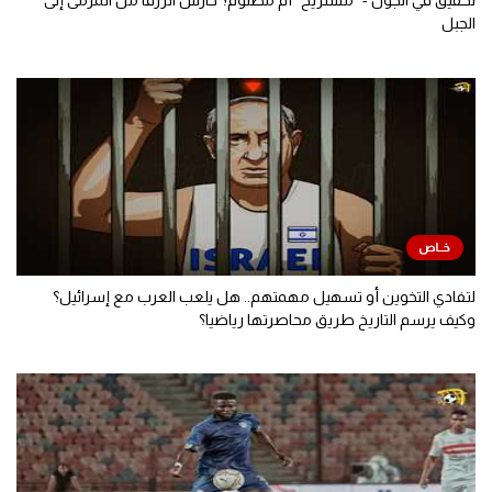
تحقيق في الجول - "مستريح" أم مظلوم؟ حارس الزرقا من المرمى إلى
الجبل
لتفادي التخوين أو تسهيل مهمتهم.. هل يلعب العرب مع إسرائيل؟
وكيف يرسم التاريخ طريق محاصرتها رياضيا؟