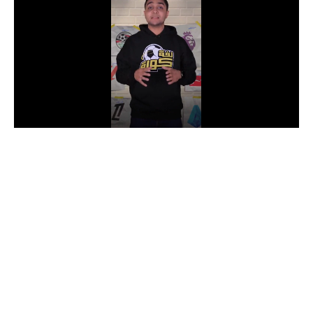
الدوري السعودي للمحترفين
دوري أبطال أوروبا
دوري أبطال إفريقيا
كل البطولات
أقسام
الكرة المصرية
الدوري المصري
الكرة الأوروبية
الكرة الإفريقية
منتخب مصر