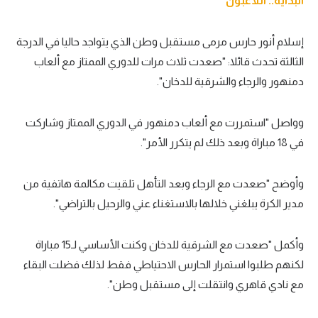
البداية.. اللاعبون
تحليل في الجول
إسلام أنور حارس مرمى مستقبل وطن الذي يتواجد حاليا في الدرجة
حكايات في الجول
الثالثة تحدث قائلا: "صعدت ثلاث مرات للدوري الممتاز مع ألعاب
كويز في الجول
دمنهور والرجاء والشرقية للدخان".
فيديو في الجول
وواصل "استمررت مع ألعاب دمنهور في الدوري الممتاز وشاركت
في 18 مباراة وبعد ذلك لم يتكرر الأمر".
وأوضح "صعدت مع الرجاء وبعد التأهل تلقيت مكالمة هاتفية من
مدير الكرة يبلغني خلالها بالاستغناء عني والرحيل بالتراضي".
وأكمل "صعدت مع الشرقية للدخان وكنت الأساسي لـ15 مباراة
لكنهم طلبوا استمرار الحارس الاحتياطي فقط لذلك فضلت البقاء
مع نادي قاهري وانتقلت إلى مستقبل وطن".