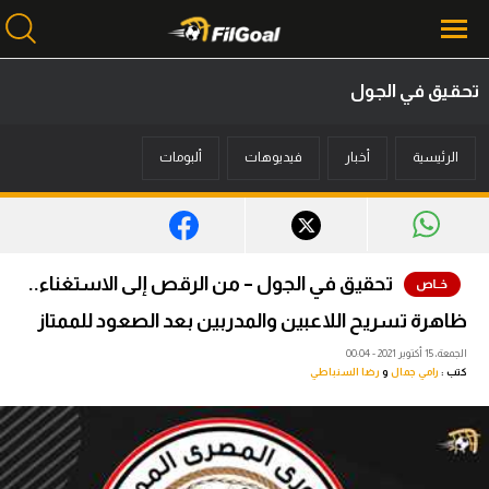
تحقيق في الجول
محتوى إخباري
الرئيسية
أخبار
فيديوهات
ألبومات
الرئيسية
أخبار
مباريات
تحقيق في الجول – من الرقص إلى الاستغناء..
ميركاتو
ظاهرة تسريح اللاعبين والمدربين بعد الصعود للممتاز
فانتازي في الجول
الجمعة، 15 أكتوبر 2021 - 00:04
كتب :
رامي جمال
و
رضا السنباطي
مسابقة التوقعات
فيديوهات
عدسات