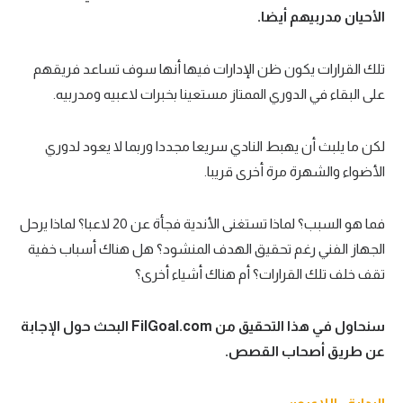
الأحيان مدربيهم أيضا.
الوطن العربي
في المونديال
تلك القرارات يكون ظن الإدارات فيها أنها سوف تساعد فريقهم
رياضة نسائية
على البقاء في الدوري الممتاز مستعينا بخبرات لاعبيه ومدربيه.
آسيا
لكن ما يلبث أن يهبط النادي سريعا مجددا وربما لا يعود لدوري
أمريكا
الأضواء والشهرة مرة أخرى قريبا.
ركن الألعاب
فما هو السبب؟ لماذا تستغنى الأندية فجأة عن 20 لاعبا؟ لماذا يرحل
الجهاز الفني رغم تحقيق الهدف المنشود؟ هل هناك أسباب خفية
أقسام خاصة
تقف خلف تلك القرارات؟ أم هناك أشياء أخرى؟
Gamers
ميركاتو
سنحاول في هذا التحقيق من FilGoal.com البحث حول الإجابة
عن طريق أصحاب القصص.
تحقيق في الجول
تقرير في الجول