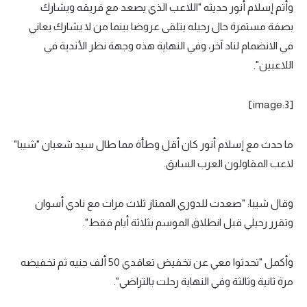
وأتم إسلام أنور حديثه "اللاعب الذي يصعد مع فريقه ويشارك
بصفة مستمرة حال رحيله يتلقى عروضا بينما من لا يشارك يعاني
في الانضمام لناد آخر، وفي النهاية هذه وجهة نظر الأندية في
اللاعبين".
[image:3]
ما حدث مع إسلام أنور كان أقل وطأة مما طال سيد شعبان "شيبا"
لاعب المقاولون العرب السابق.
وقال شيبا: "صعدت للدوري الممتاز ثلاث مرات مع نادي أسوان
وتقرر رحيلي قبل انطلاق الموسم بثلاثة أيام فقط".
وأكمل "تحدثوا معي عن تخفيض تعاقدي 50 ألف جنيه ثم تخفيضه
مرة ثانية وثالثة وفي النهاية رحلت بالتراضي".