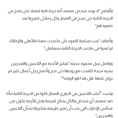
وأوضح "لا يوجد شخص مصنف أنه درجة ثانية فقط، نحن ننجح في
الدرجة الثانية حتى ننجح في الممتاز وكل زملائي تضرروا بعد
صعودهم".
وأضاف "يجب تسليط الضوء على ما يحدث معنا فالأهلي والزمالك
لو لعبوا في ملاعب الدرجة الثانية سيعانيان".
وواصل نبيل محمود حديثه "تفكير الأندية مع اللاعبين والمدربين
يشبه سيدة كافحت مع زوجها حتى نجح وأصبح رجل أعمال كبير ثم
تزوج عليها، هل هذا هو الوفاء؟".
وشدد "أغلب اللاعبين في الدوري الممتاز كانوا من الدرجة الثانية فأنا
ضد تصنيف أي شخص والكل يحتاج لفرصة وحل الأزمة يكون من
مجالس الإدارات التي يجب أن تغير طريقة تفكيرها بشأن اللاعبين
والمدربين".