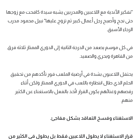
سعودي في الجول
"تفكير الأندية مع اللاعبين والمدربين يشبه سيدة كافحت مع زوجها
حتى نجح وأصبح رجل أعمال كبير ثم تزوج عليها" نبيل محمود مدرب
الدوري الإنجليزي
الرجاء الأسبق.
الدوري الإسباني
دوري أبطال أوروبا
في كل موسم يصعد من الدرجة الثانية إلى الدوري الممتاز ثلاثة فرق
من القاهرة وبحري والصعيد.
القسم الثاني
رياضات أخرى
يحتفل اللاعبون بشدة في أرضية الملعب فور تأكدهم من تحقيق
الحلم الذي طال انتظاره باللعب في الدوري الممتاز ولكن أثناء
أمم إفريقيا
رقصهم وغنائهم يكون القرار اتُخذ بالفعل بالاستغناء عن الكثير
كرة السلة الأمريكية
منهم.
كرة سلة
الاستغناء وفسخ التعاقد بشكل مفاجئ.
كرة يد
كرة طائرة
قرار الاستغناء لا يطول اللاعبين فقط بل يطول في الكثير من