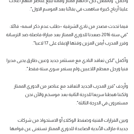
وأكمل "وبالفعل كان أدائهم ممتاز وقمنا ببيع عناصر منهم أعادت
علينا أرباح كبيرة ساهمت في بقائنا بعد الموسم الاول".
فيما تحدث مصدر من نادي الشرقية –طلب عدم ذكر اسمه- قائلا:
"في سنة 2016 صعدنا للدوري الممتاز بعد مباراة فاصلة ضد الترسانة
وقرر المدرب أيمن المزين وقتها الإبقاء على 17 لاعبا".
وأكمل "لكن تعاقد النادي مع مستثمر جديد وعين طارق يحيى مديرا
فنيا ورحل معظم اللاعبين ولم يستمر سوى ستة فقط".
وأردف "قرر المدرب الجديد التعاقد مع عناصر من الدوري الممتاز
ولكننا هبطنا سريعا للدرجة الثانية بعد موسخم والآن نحن
مستمرون في الدرجة الثالثة".
وبين القرارات الفنية وضغط الوكلاء أو الاستحواذ من شركات
جديدة مازالت الأندية الصاعدة للدوري الممتاز تستغنى عن قوامها