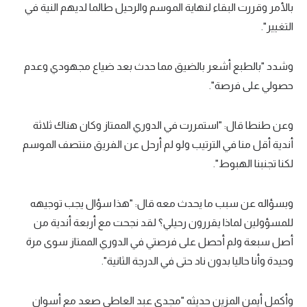
بالأمر وقررت البقاء لنهاية الموسم والرحيل طالما لديهم النية في
التغيير".
وشدد "بالطبع أشعر بالضيق مما حدث بعد ضياع مجهودي وعدم
حصولي على فرصة".
وعن طنطا قال: "استمررت في الدوري الممتاز وكان هناك ثلاثة
أندية أقل منا في الترتيب ولو لم أرحل عن الفريق منتصف الموسم
لكنا تجنبنا الهبوط".
وبسؤاله عن سبب ما يحدث معه قال: "هذا سؤال يجب توجيهه
للمسؤولين لماذا يقررون رحيلي؟ لقد نجحت مع أربعة أندية من
أصل سبعة ولم أحصل على فرصتي في الدوري الممتاز سوى مرة
وحيدة وأنا حاليا بدون ناد حتى في الدرجة الثانية".
وأكمل أيمن المزين حديثه "مجدي عبد العاطي صعد مع أسوان