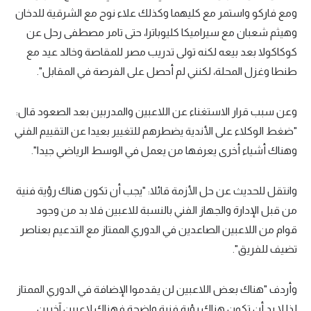
ومع فاركو واستمر مع كليهما وكذلك علاء نوح مع الشرقية للدخان
وهيثم شعبان مع سيراميكا كليوباترا، حتى تامر مصطفى رحل عن
كوكاكولا بعد بيعه لكنه تولى تدريب مصر للمقاصة وخالد عيد مع
طنطا وغزل المحلة، لكنني لم أحصل على الفرصة في المقابل".
وعن سبب قرار الاستغناء عن اللاعبين والمدربين بعد الصعود قال:
"ضغط الوكلاء على الأندية يضطرهم للتغيير بعيدا عن التقييم الفني
وهناك أشياء أخرى يعرفها من يعمل في الوسط الرياضي جيدا".
وانتقل للحديث عن حل الأزمة قائلا: "يجب أن تكون هناك رؤية فنية
من قبل الإدارة والجهاز الفني بالنسبة للاعبين فلا بد من وجود
قوام من اللاعبين الصاعدين في الدوري الممتاز مع التدعيم بعناصر
تضيف للفريق".
وأردف "هناك بعض اللاعبين لن يقدموا الإضافة في الدوري الممتاز
لذا لا بد أن تكون هناك رؤية فنية واضحة فهناك لاعبين آخرين