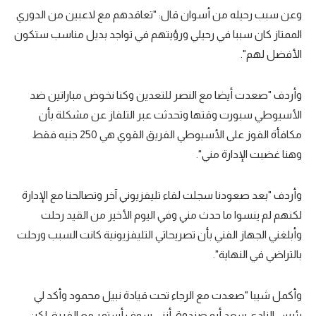
وعن سبب رحيله من أسوان قال: "تعاقدهم مع لاعبين من الدوري
الممتاز كان سببا في رحيلي ورؤيتهم في تواجد بديل مناسب ستكون
الأفضل لهم".
وأردف "صعدت أيضا مع النصر للتعدين وكنا نخوض مباراتين ضد
الأسيوطي سبورت وقتها وتحدثت عبر التلفاز عن مشكلة بأن
مكافأة الفوز على الأسيوطي الفريق القوي هي 250 جنيه فقط
وهنا غضبت الإدارة مني".
وأردف "بعد صعودنا سجلت لقاء تليفزيوني آخر وتصالحنا مع الإدارة
لكنهم لم ينسوا ما حدث مني وفي اليوم الأخير من القيد رحلت
وأبلغني الجهاز الفني بأن تصريحاتي التليفزيونية كانت السبب ورحلت
بالتراضي في النهاية".
وأكمل شيبا "صعدت مع الرجاء تحت قيادة نبيل محمود وأكد لي
رئيس النادي سعد أبو صندوق أنني سوف أستمر مع الفريق لكن