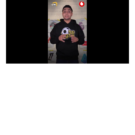
الدوري السعودي للمحترفين
دوري أبطال أوروبا
دوري أبطال إفريقيا
كل البطولات
أقسام
الكرة المصرية
الدوري المصري
الكرة الأوروبية
الكرة الإفريقية
منتخب مصر