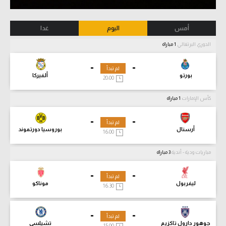
أمس
اليوم
غدا
الدوري البرتغالي
1 مباراة
-
-
لم تبدأ
بورتو
ألفيركا
20:00
كأس الإمارات
1 مباراة
-
-
لم تبدأ
أرسنال
بوروسيا دورتموند
16:00
مباريات ودية - أندية
3 مباراة
-
-
لم تبدأ
ليفربول
موناكو
16:30
-
-
لم تبدأ
جوهور دارول تاكزيم
تشيلسي
15:00