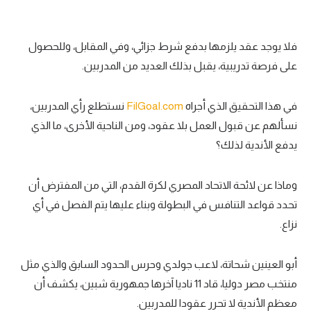
سعودي في الجول
فلا يوجد عقد يلزمها بدفع شرط جزائي، وفي المقابل، وللحصول
الدوري الإنجليزي
على فرصة تدريبية، يقبل بذلك العديد من المدربين.
الدوري الإسباني
دوري أبطال أوروبا
في هذا التحقيق الذي أجراه
FilGoal.com
نستطلع رأي المدربين،
نسألهم عن قبول العمل بلا عقود، ومن الناحية الأخرى، ما الذي
القسم الثاني
يدفع الأندية لذلك؟
رياضات أخرى
وماذا عن لائحة الاتحاد المصري لكرة القدم، التي من المفترض أن
أمم إفريقيا
تحدد قواعد التنافس في البطولة وبناء عليها يتم الفصل في أي
كرة السلة الأمريكية
نزاع.
كرة سلة
أبو العينين شحاتة، لاعب جولدي وحرس الحدود السابق والذي مثل
كرة يد
منتخب مصر دوليا، قاد 11 ناديا آخرها جمهورية شبين، يكشف أن
كرة طائرة
معظم الأندية لا تحرر عقودا للمدربين.