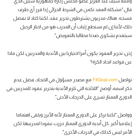
ومثله سيف عبد العزيز عضو مجلس إدارة جمهورية شبين الذي
قال:"مشكلة العقد تكمن في الشرط الجزائي إذا قرر أي طرف
فسخه. هناك مدربون يشترطون تحرير عقد، لكننا كناد لا نفضل
ذلك، لأننا إن لم نستطع إثبات أن المدرب هو من اختار الرحيل
سيتقدم بشكوى ضدنا مطالبا بالتعويض".
إذن، تحرير العقود يكون أمرا اختياريا بين الأندية والمدربين، لكن ماذا
عن قواعد اتحاد الكرة؟
تواصل
FilGoal.com
مع مصدر مسؤول في الاتحاد، فضل عدم
ذكر اسمه، أوضح "اللائحة التي تلزم الأندية بتحرير عقود للمدربين في
الدوري الممتاز تسري على الدرجات الأدنى".
وواصل "لكننا نركز على الدوري الممتاز لأنه الأبرز ويلقى اهتماما
إعلاميا أكبر. كل أندية الدوري الممتاز حررت عقودا لمدربيها، لكن
الأمر ليس كذلك في الدرجات الأخرى".