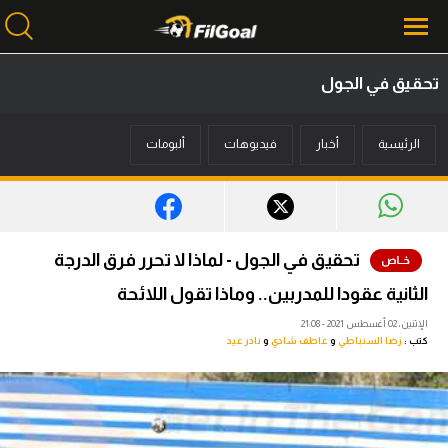
تحقيق في الجول
محتوى إخباري
الرئيسية
أخبار
فيديوهات
ألبومات
الرئيسية
أخبار
مباريات
تحقيق في الجول - لماذا لا تحرر فرق الدرجة
ميركاتو
الثانية عقودا للمدربين.. وماذا تقول اللائحة
فانتازي في الجول
الإثنين، 02 أغسطس 2021 - 21:08
كتب :
رضا السنباطي
و
عاطف شادي
و
نادر عيد
مسابقة التوقعات
فيديوهات
عدسات