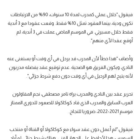
الوطن العربي
فيقول:"خلال عملي كمدرب لمدة 10 سنوات، 90% من الارتباطات
في المونديال
تكون ودية، بينما العقود تمثل 10% فقط. وقعت عقودا مع 3 أندية
رياضة نسائية
فقط خلال مسيرتي. في الموسم الماضي عملت في 3 أندية، لم
أوقع عقدا لأي منهم".
آسيا
أمريكا
وأضاف "هذا خطأ لأن المدرب قد يرحل في أي وقت أو يستغنى عنه
النادي، ويكون الفريق هو الضحية. عدم توقيع عقد يفضله مدربون
ركن الألعاب
لأنه يتيح لهم الرحيل في أي وقت دون دفع شرط جزائي".
أقسام خاصة
تحرير عقد بين النادي والمدرب يراه تامر مصطفى، نجم المقاولون
Gamers
العرب السابق والمدرب الذي قاد كوكاكولا للصعود للدوري الممتاز
ميركاتو
موسم 2021-2022، ضروريا للنجاح.
تحقيق في الجول
فيقول:"لم أعمل دون عقد سواء مع كوكاكولا أو القناة أو منتخب
تقرير في الجول
السويس، هذا لأحافظ على الجهاز الفني. هناك شرط جزائي لو أراد