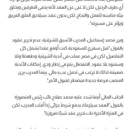
أي طرف الرحيل، لكن لا غنى عن العقد لأنه يحمي الطرفين ويخلق
تحليل في الجول
بيئة مناسبة للعمل والنجاح. لكن بدون عقد، سيلاحق القلق الفريق
حكايات في الجول
ويؤثر على مسيرته".
كويز في الجول
وبرر محمد إسماعيل، المدرب الأسبق للشرقية، عدم تحرير عقود
فيديو في الجول
بالقول:"قبل سفري للسعودية كنت أوقع عقدا يشمل كل
التفاصيل، لكن في مصر عملت في أندية الشرقية وطهطا وتلا
وسمنود بلا عقود. الانفصال يتم في إطار ودي. إمكانات الأندية
ضعيفة لذلك لا ترغب في تحمل عبء مالي. بينما المدرب يرى
المنصب فرصة جديدة فيضطر لقبول الأمر".
الجانب المالي أيضا شدد عليه محمد صلاح نائب رئيس المنصورة
بالقول:"العقد سيلزمك بدفع شرط جزائي إذا أقلت المدرب، لكن
في الفترة الأخيرة بات تحرير عقد شيئا ضروريا".