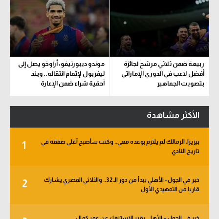
ربيعة ضمن ثلاثي مرشح لجائزة
موندو ديبورتيفو: أراوخو يصل إلى
أفضل لاعب في الدوري الإماراتي
ليفربول لإتمام انتقاله.. وبند
بتصويت الجماهير
أحقية شراء ضمن الإعارة
الأكثر مشاهدة
بيزيرا: الزمالك لم يلتزم بوعده معي.. وكنت سأصبح أغلى صفقة في
1
تاريخ النادي
خبر في الجول - الأهلي يبدأ من دور الـ 32.. والثلاثي المصري يشارك
2
قاريا من التمهيدي الأول
خبر في الجول – الأهلي يقرر الاستنغاء عن عمر كمال