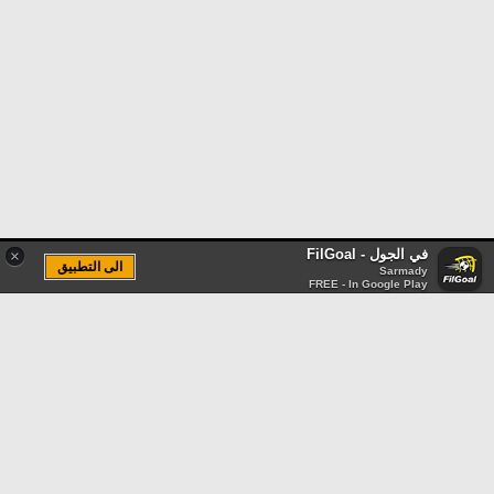
في الجول - FilGoal
×
الى التطبيق
Sarmady
FREE - In Google Play