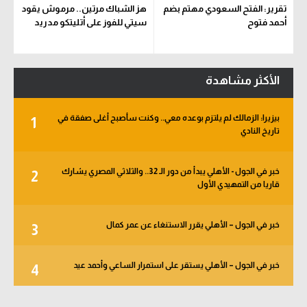
تقرير: الفتح السعودي مهتم بضم
هز الشباك مرتين.. مرموش يقود
أحمد فتوح
سيتي للفوز على أتليتكو مدريد
الأكثر مشاهدة
بيزيرا: الزمالك لم يلتزم بوعده معي.. وكنت سأصبح أغلى صفقة في
1
تاريخ النادي
خبر في الجول - الأهلي يبدأ من دور الـ 32.. والثلاثي المصري يشارك
2
قاريا من التمهيدي الأول
خبر في الجول – الأهلي يقرر الاستنغاء عن عمر كمال
3
خبر في الجول – الأهلي يستقر على استمرار الساعي وأحمد عيد
4