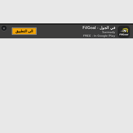
في الجول - FilGoal
×
الى التطبيق
Sarmady
FREE - In Google Play