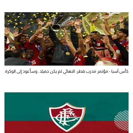
كأس آسيا - مؤتمر مدرب قطر: النهائي لم يكن جميلا.. وسأعود إلى الوكرة