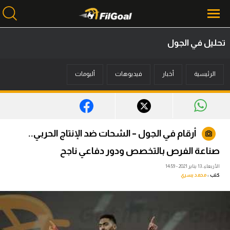
تحليل في الجول
محتوى إخباري
الرئيسية
أخبار
فيديوهات
ألبومات
الرئيسية
أخبار
مباريات
أرقام في الجول – الشحات ضد الإنتاج الحربي..
ميركاتو
صناعة الفرص بالتخصص ودور دفاعي ناجح
فانتازي في الجول
الأربعاء، 13 يناير 2021 - 14:59
كتب :
محمد يسري
مسابقة التوقعات
فيديوهات
عدسات