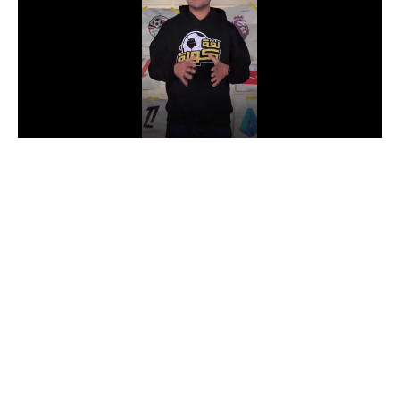
الدوري السعودي للمحترفين
دوري أبطال أوروبا
دوري أبطال إفريقيا
كل البطولات
أقسام
الكرة المصرية
الدوري المصري
الكرة الأوروبية
الكرة الإفريقية
منتخب مصر