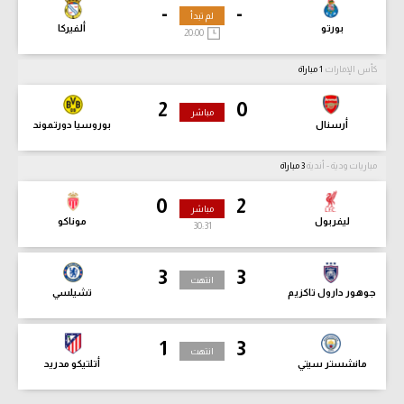
-
-
لم تبدأ
بورتو
ألفيركا
20:00
كأس الإمارات
1 مباراة
2
0
مباشر
أرسنال
بوروسيا دورتموند
مباريات ودية - أندية
3 مباراة
0
2
مباشر
ليفربول
موناكو
30:33
3
3
انتهت
جوهور دارول تاكزيم
تشيلسي
1
3
انتهت
مانشستر سيتي
أتلتيكو مدريد