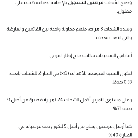
وصنع الشحات
فرصتين للتسجيل
بالإضافة لصناعة هدف علي
الوطن العربي
معلول.
في المونديال
وسدد الشحات
3 مرات
، منهم محاولة واحدة بين القائمين والعارضة
رياضة نسائية
والتي انتهت بهدف.
آسيا
أمريكا
أما باقي التسديدات فكانت خارج إطار المرمى.
ركن الألعاب
لتكون النسبة المتوقعة للأهداف (xG) في المباراة، للشحات بلغت:
0.33 هدفا.
أقسام خاصة
Gamers
وعلى مستوى التمرير، أكمل الشحات
24 تمريرة قصيرة
من أصل 31
بدقة 71%
ميركاتو
تحقيق في الجول
كما أرسل عرضتين بنجاح من أصل 5 لتكون دقة عرضياته في
تقرير في الجول
المباراة 40%