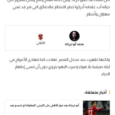
خياله آت، غلمانه أدركوا خطر الانتظار فالدقائق التي تمر قد تعني
سعودي في الجول
مهاول وأخطار.
الدوري الإنجليزي
الدوري الإسباني
دوري أبطال أوروبا
الأهلي
محمد أبو تريكة
القسم الثاني
رياضات أخرى
ولكنها ظهرت عند مدخل القصر. تهادت كما تتهادى الأمواج في
ليلة صيفية بلا هواء وعبرت البهو بتروي دون أن تنسى إظهار
أمم إفريقيا
الحياء.
كرة السلة الأمريكية
كرة سلة
أخبار متعلقة:
كرة يد
أبو تريكة بعد فوز الأهلي على الترجي: البطولة لم تحسم بعد
كرة طائرة