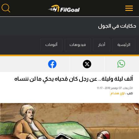
حكايات في الجول
محتوى إخباري
الرئيسية
أخبار
فيديوهات
ألبومات
الرئيسية
أخبار
مباريات
ألف ليلة وليلة.. عن رجل كان مُحياه يحكي ما لن ننساه
ميركاتو
الأربعاء، 07 نوفمبر 2018 - 11:17
كتب :
لؤي هشام
فانتازي في الجول
مسابقة التوقعات
فيديوهات
عدسات