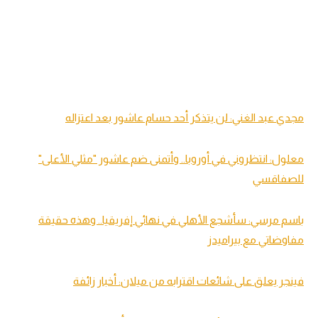
مجدي عبد الغني: لن يتذكر أحد حسام عاشور بعد اعتزاله
معلول: انتظروني في أوروبا.. وأتمنى ضم عاشور "مثلي الأعلى"
للصفاقسي
باسم مرسي: سأشجع الأهلي في نهائي إفريقيا.. وهذه حقيقة
مفاوضاتي مع بيراميدز
فينجر يعلق على شائعات اقترابه من ميلان: أخبار زائفة