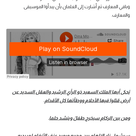
وباقي المعارف ثم أشارت إلى الغلمان بأن يبدأوا الموسيقى
والمعازف.
يُحكى أيها الملك السعيد ذو الرأي الرشيد والعقل السديد عن
أرض قتلوا فيها الأحلام ووطأتها كل الأقدام
.
ومن بين الركام سيخرج طفلٌ وينشد حلما
.
سيشعل نار الإلهام بين محبيه ويعيد عزف الأنغام لمريديه.