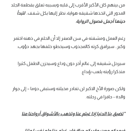
من بينهم كان الأكبر الأقرب إلى قلبه وبسببه تعلق بقطعة الجلد
المدور التي اتخذها شقيقه هواية، نظر إليها بكل شغف..
لتبدأ
حينها أجمل فصول الرواية
.
رغم العمل ومشقته في سن الصغر إلا أن الحلم في ذهنه اختمر
وكبر.. سيرافق كرته كالمجذوب وسيخطو خلفها بجهد دؤوب.
سيرحل شقيقه إلى عالم آخر دون وداع وسيحزن الطفل كثيرا
متذكرا رؤيته يلعب بإبداع.
ولكن صورة الأخ الاكبر لن تغادر مخيلته وستبقى دوما – إلى جوار
والده - حافزا في رحلته.
”
تضيق بنا الدنيا إذا غبتم عنا وتذهب بالأشواق أرواحنا منا
فبعدكم موت وقربكم حياة فإن غبتم عنا ولو نفسا متنا..