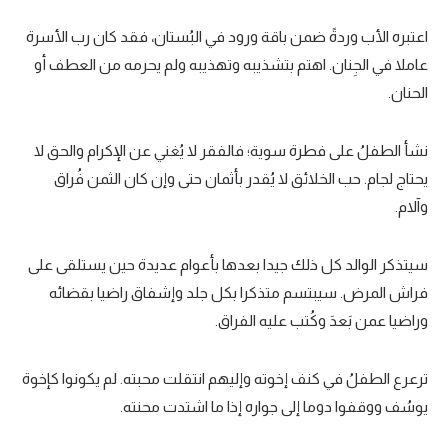
اعتبره الأب وردةً ضمن باقة ورود في البُستان، فقد كان رب الأسرة
عاملا في الجِنان. اهتم بتشذيبه وتهذيبه ولم يحرمه من العطف أو
الحنان.
نشأ الطفلُ على فطرة سوية؛ فالفقر لا يُغني عن الإكرام والحق لا
يحتاج لجام. حب الخلائق لا يُقدر بأثمان حتى وإن كان الثمن فُراق
وآلام.
سيتذكر الوالد كل ذلك جيدا بعدها بأعوام عديدة حين يستلقى على
فراش المرض. سيبتسم متذكرا بكل جلد وإشفاق راضيا بقضائه
وراضيا عمن بَعدَ وكُتب عليه الفراق.
ترعرع الطفلُ في كنف إخوته وإليهم انتقلت محبته. لم يكونوا كإخوة
يوسُف ووقفوا دوما إلى جواره إذا ما اشتدت محنته.