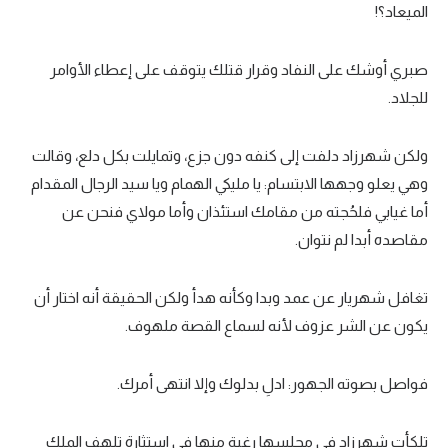
الميعاد؟!
تحليل في الجول
حكايات في الجول
صبري أوشك على النفاد وقرار قتلك يتوقف على إعطاء الأوامر
للجلاد.
كويز في الجول
فيديو في الجول
ولكن شهرزاد دلفت إلى كنفه دون جزع، وتمايلت بكل دلع، وقالت
وهي يعلو وجهها الابتسام: يا مليكي الهمام ويا سيد الرجال المقدام
أما غيابي فلحُجته من مقامك استئذان وأما مولاي فنحن عن
مقاصده أبدا لم نتوان.
تغافل شهريار عن عمد وبدا وكأنه هدأ ولكن الحقيقة أنه اختار أن
يكون عن الشر عزوف لأنه لسماع القصة ملهوف.
فواصل بصوته الجهور: ادلِ بدلوك وإلا انتهى أمرك.
تلكأت شهرزاد في مجلسها رغبة منها في استثارة تلهف الملك