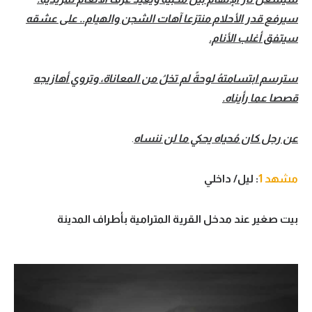
سيرفع قدر الأحلام منتزعا آهات الشجن والهيام.. على عشقه
سيتفق أغلب الأنام.
سترسم ابتسامتهُ لوحةً لم تخلُ من المعاناة، وتروي أهازيجه
قصصا عما رأيناه.
عن رجل كان مُحياه يحكي ما لن ننساه
.
مشهد 1
: ليل/ داخلي
بيت صغير عند مدخل القرية المترامية بأطراف المدينة