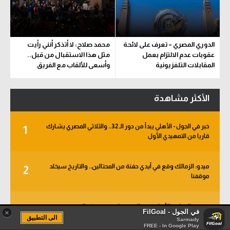
الدوري المصري – تعرف على لائحة
محمد صلاح: لا أتذكر أنني رأيت
عقوبات عدم الالتزام بعمل
مثل هذا الاستقبال من قبل..
المقابلات التلفزيونية
وأسعى للألقاب مع الفريق
الأكثر مشاهدة
خبر في الجول - الأهلي يبدأ من دور الـ 32.. والثلاثي المصري يشارك
1
قاريا من التمهيدي الأول
ميدو: الزمالك وقع في أيدي حفنة من المحتالين.. والتاريخ سيخلد
2
موقفنا
خبر في الجول – الأهلي يقرر الاستنغاء عن عمر كمال
3
في الجول - FilGoal
×
الى التطبيق
Sarmady
FREE - In Google Play