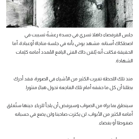
جلس القرفصاء ذاهلا تسري في جسده رعشةُ تسببت في
اصطكاك أسنانه. مشهد يوحي بأنه في جلسة مناجاة أوعبادة، أما
الحقيقة فكانت أنه يُلقن ذاك الفتى اليافع المُمدد أمامه كلِمات
الشهادة.
منذ تلك اللحظة تغيرت الكثير من الأشياء في الصورة، فقد أدرك
بطلنا أن كل ما حققه أمام تلك الفاجعة تحول هباءً منثورا.
سينطق بما يراه من الصواب وسيرفض أن يلجأ للرياء. حينها ستُغلق
أمامه الكثير من الأبواب. لن يكترث صاحبنا ولن يضع في حسبانه
ضغوطا أو بغضاء.