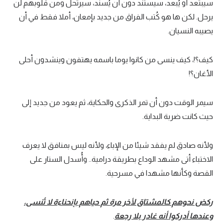
سيبتعد أو يُبعد، سيستند دون أن يُسند، سيرتحل ومن قلوبهم لن
يرحل. لكن ها هو كُتب الفراق من جديد بإمعان، أملا فقط في أن
يصيبه النسيان.
كيف؟!، كيف ينسى من كانوا يوما باسمه يهتفون وينشدون أحلى
الأغان؟!
سيمر الوقت دون أن تمر الذكرى والحكاية، ثم يعود من جديد إلى
حيث كانت ضربة البداية.
ولأنه صادق لم يفقد شيئا من الإباء، ولأنه ليس بمنافق لا يعرف
الاختباء أتى مشهد الوداع بطريقة درامية.. وأُسدل الستار على
القصة وكأنها مشهدا في مسرحية.
ركض نحوهم كالمشتاق لأخر مرة ثم حياهم بإنحناءة لا تُنسى،
وعندها أدركوا أنه غادر بلا رجعة
.