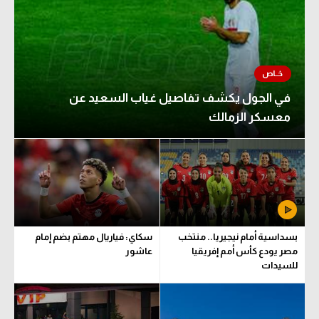
في الجول يكشف تفاصيل غياب السعيد عن
معسكر الزمالك
بسداسية أمام نيجيريا.. منتخب
سكاي: فياريال مهتم بضم إمام
مصر يودع كأس أمم إفريقيا
عاشور
للسيدات