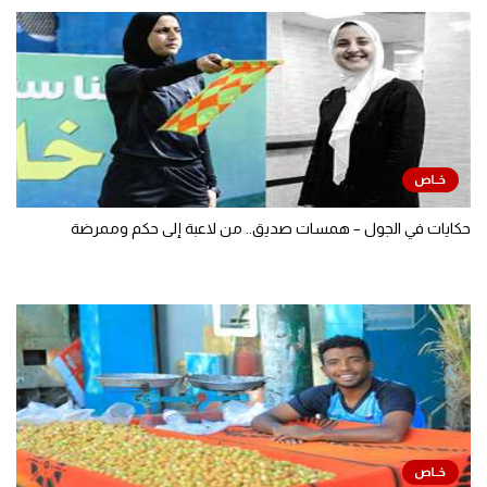
حكايات في الجول – همسات صديق.. من لاعبة إلى حكم وممرضة