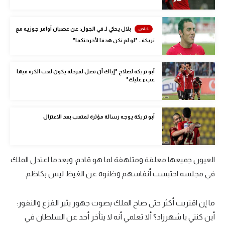
الوطن العربي
في المونديال
بلال يحكي لـ في الجول: عن عصيان أوامر جوزيه مع
تريكة.. "لو لم تكن هدفا لأخرجتكما"
رياضة نسائية
آسيا
أبو تريكة لصلاح "إياك أن تصل لمرحلة يكون لعب الكرة فيها
عبء عليك"
أمريكا
ركن الألعاب
أبو تريكة يوجه رسالة مؤثرة لمتعب بعد الاعتزال
أقسام خاصة
Gamers
العيون جميعها معلقة ومتلهفة لما هو قادم، وبعدما اعتدل الملك
في مجلسه احتبست أنفاسهم وظنوه عن الغيظ ليس بكاظم.
ميركاتو
تحقيق في الجول
ما إن اقتربت أكثر حتى صاح الملك بصوت جهور يثير الفزع والنفور:
أين كنتي يا شهرزاد؟ ألا تعلمي أنه لا يتأخر أحد عن السلطان في
تقرير في الجول