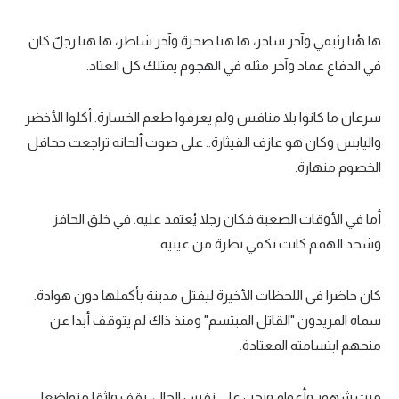
ها هُنا زئبقي وآخر ساحر، ها هنا صخرة وآخر شاطر، ها هنا رجلٌ كان
في الدفاع عماد وآخر مثله في الهجوم يمتلك كل العتاد.
سرعان ما كانوا بلا منافس ولم يعرفوا طعم الخسارة. أكلوا الأخضر
واليابس وكان هو عازف القيثارة.. على صوت ألحانه تراجعت جحافل
الخصوم منهارة.
أما في الأوقات الصعبة فكان رجلا يُعتمد عليه. في خلق الحافز
وشحذ الهمم كانت تكفي نظرة من عينيه.
كان حاضرا في اللحظات الأخيرة ليقتل مدينة بأكملها دون هوادة.
سماه المريدون "القاتل المبتسم" ومنذ ذاك لم يتوقف أبدا عن
منحهم ابتسامته المعتادة.
مرت شهور وأعوام ونحن على نفس الحال. يقف واثقا متواضعا