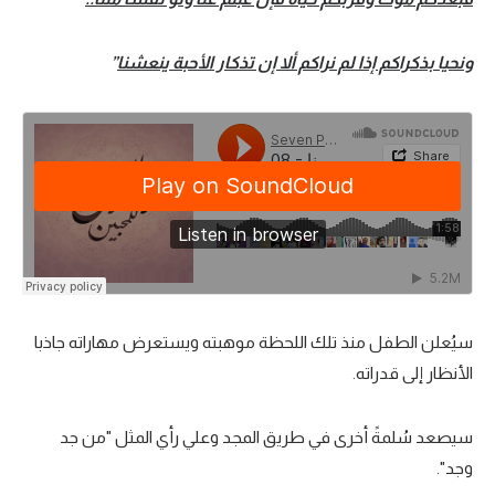
ونحيا بذكراكم إذا لم نراكم ألا إن تذكار الأحبة ينعشنا
”
سيُعلن الطفل منذ تلك اللحظة موهبته ويستعرض مهاراته جاذبا
الأنظار إلى قدراته.
سيصعد سُلمةً أخرى في طريق المجد وعلي رأي المثل "من جد
وجد".