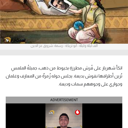
آراء حرة
ركن الألعاب
بطولات
ألف ليلة وليلة - أبو تريكة - رسمة: شروق عز الدين
أمريكا 2026
الدوري المصري
اتكأ شهريار على فُرش مطرزةِ بخيوط من ذهب، جميلةُ الملمسِ
الدوري الإنجليزي الممتاز
تُزين أطرافها نقوش بديعة. يجلس حوله زُمرةٌ من المعارف وغلمان
وجواري على وجوههم سمات وديعة.
الدوري الإسباني
ADVERTISEMENT
الدوري الإيطالي
الدوري الألماني
الدوري الفرنسي