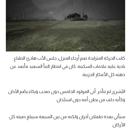
كانت الحركة المتزايدة تعم أرجاء المنزل، جلس الأب هادئ الطباع
بادية عليه علامات السكينة. كان في انتظار النبأ السعيد فأبعد عن
ذهنه كل الأفكار الحزينة.
البُشرى لم تتأخر. أتى المولود الخامس دون صخب وبكاء يصُم الآذان
وكأنه دلف من بطن أمه دون استئذان.
سيأتي بعده طفلان آخران ولكنه من بين السبعة سيبلغ صيته كل
الأركان.