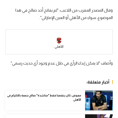
سعودي في الجول
وقال المصدر المقرب من اللاعب: "لم يفاتح أحد صالح في هذا
الموضوع، سواء من الأهلي أو العين الإماراتي".
الدوري الإنجليزي
الدوري الإسباني
دوري أبطال أوروبا
الأهلي
القسم الثاني
رياضات أخرى
وأضاف "لا يمكن إبداء الرأي في ظل عدم وجود أي حديث رسمي".
أمم إفريقيا
كرة السلة الأمريكية
أخبار متعلقة:
كرة سلة
معوض: كان ينقصنا فقط "مناشدة" صالح جمعة بالالتزام في
الأهلي
كرة يد
كرة طائرة