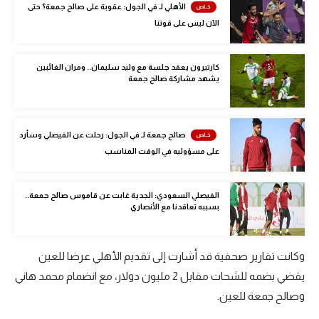
الأهلي لـ في الجول: عقوبة على صالح جمعة؟ حتى
الوطن العربي
الآن ليس على قوتنا
في المونديال
كارتيرون يعقد جلسة مع وليد سليمان.. ومران الغائبين
رياضة نسائية
يشهد مشاركة صالح جمعة
آسيا
أمريكا
صالح جمعة لـ في الجول: رحلت عن الفيصلي وسأرد
على مسؤوليه في الوقت المناسب
ركن الألعاب
الفيصلي السعودي: الجدية غابت عن قاموس صالح جمعة..
أقسام خاصة
بسببه تعاقدنا مع الأنصاري
Gamers
ميركاتو
وكانت تقارير صحفية قد أشارت إلى تقديم الأهلي عرضا للعين
يقضي بضمه للشحات مقابل 2 مليون دولار، مع انضمام محمد هاني
تحقيق في الجول
وصالح جمعة للعين.
تقرير في الجول