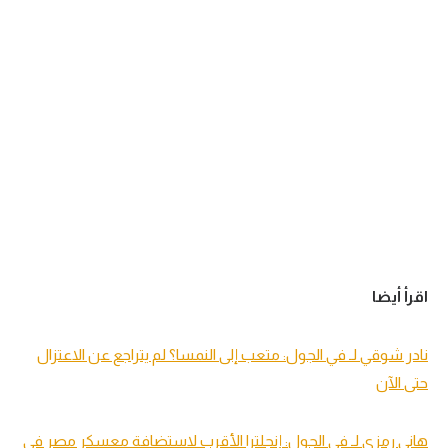
اقرأ أيضا
نادر شوقي لـ في الجول: متعب إلى النمسا؟ لم يتراجع عن الاعتزال
حتى الآن
هاني رمزي لـ في الجول: إنجلترا الأقرب لاستضافة معسكر مصر في