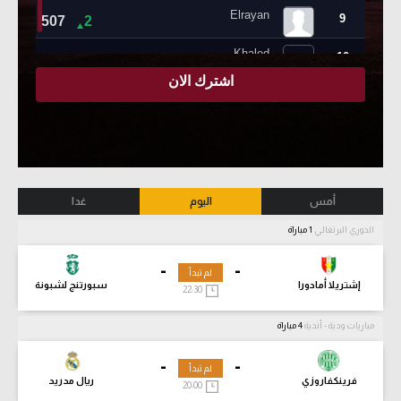
أمس
اليوم
غدا
الدوري البرتغالي
1 مباراة
-
-
لم تبدأ
إشتريلا أمادورا
سبورتنج لشبونة
22:30
مباريات ودية - أندية
4 مباراة
-
-
لم تبدأ
فرينكفاروزي
ريال مدريد
20:00