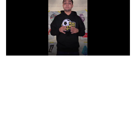
الدوري السعودي للمحترفين
دوري أبطال أوروبا
دوري أبطال إفريقيا
كل البطولات
أقسام
الكرة المصرية
الدوري المصري
الكرة الأوروبية
الكرة الإفريقية
منتخب مصر