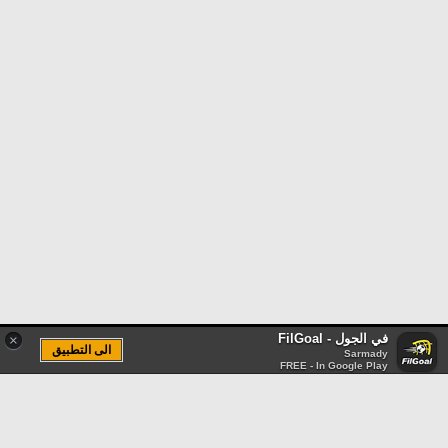
في الجول - FilGoal
×
الى التطبيق
Sarmady
FREE - In Google Play