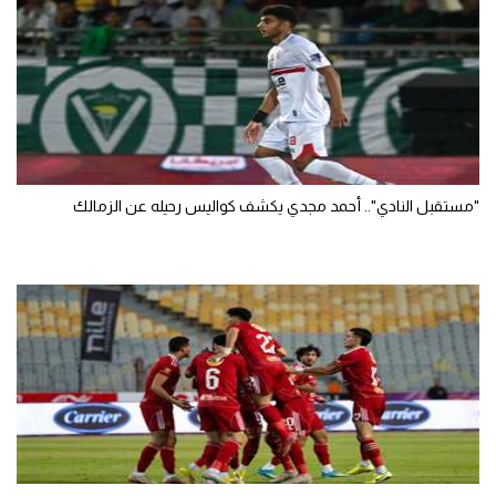
"مستقبل النادي".. أحمد مجدي يكشف كواليس رحيله عن الزمالك