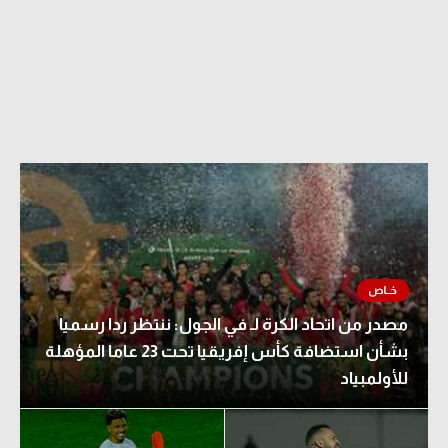
مصدر من اتحاد الكرة لـ في الجول: ننتظر ردا رسميا
بشأن استضافة كأس إفريقيا تحت 23 عاما المؤهلة
للأولمبياد