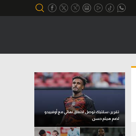
أقسام خاصة
Gamers
يكية
ميركاتو
تحقيق في الجول
تقرير في الجول
تحليل في الجول
حكايات في الجول
تقرير: سلتيك توصل لاتفاق نهائي مع أوفييدو
لضم هيثم حسن
كويز في الجول
فيديو في الجول