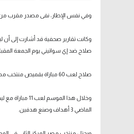
وفي نفس الإطار، نفى مصدر مقرب من اللاعب لـFilGoal.com حد
وكانت تقارير صحفية قد أشارت إلى أ
صلاح ضد إي سواتيني يوم الجمعة المقب
صلاح لعب 60 مباراة بقميص منتخب مصر، سجل فيهم 37 هدفا.
وخلال هذا الموسم
الماضي 3 أهداف وصنع هدفين.
ويحتل منتخب مصر المركز الثاني في ال