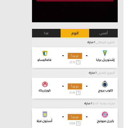
أمس
اليوم
غدا
الدوري البرتغالي
1 مباراة
-
-
لم تبدأ
إشتوريل برايا
فاماليساو
22:15
الدوري البلجيكي
1 مباراة
-
-
لم تبدأ
كلوب بروج
كورتريك
21:45
مباريات ودية - أندية
1 مباراة
-
-
لم تبدأ
بايرن ميونيخ
أستون فيلا
13:00