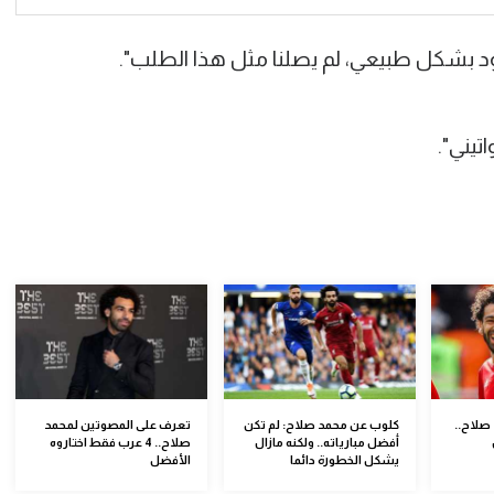
يني".
 محمد صلاح..
كلوب عن محمد صلاح: لم تكن
تعرف على المصوتين لمحمد
أفضل مبارياته.. ولكنه مازال
صلاح.. 4 عرب فقط اختاروه
يشكل الخطورة دائما
الأفضل