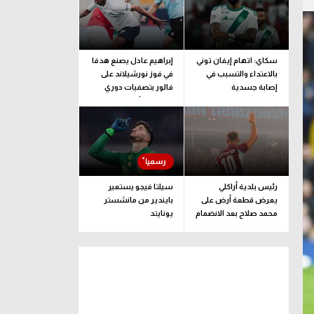
سكاي: اتهام إيفان توني
إبراهيم عادل يصنع هدفا
بالاعتداء والتسبب في
في فوز نورشيلاند على
إصابة جسدية
فالور بتصفيات دوري
المؤتمر الأوروبي
رئيس بلدية أراكلي
سيلتا فيجو يستعير
يعرض قطعة أرض على
بايندير من مانشستر
محمد صلاح بعد الانضمام
يونايتد
لـ طرابزون سبور