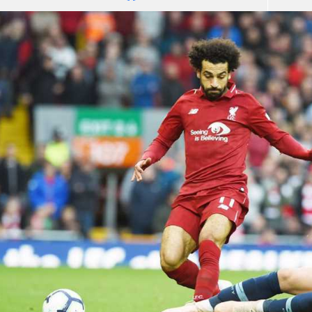
آسيا
دوري أبطال أوروبا
لسعودي للمحترفين
أمريكا
القسم الثاني
ل أوروبا
ركن الألعاب
رياضات أخرى
ل إفريقيا