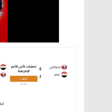
تصفيات كأس الأمم
إسواتيني
0
الإفريقية
مصر
2
انتهت
16:00
ليف