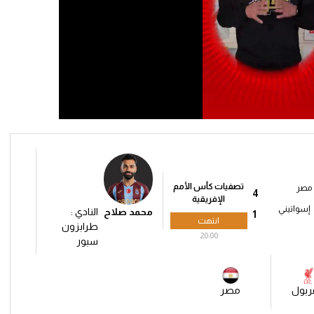
تصفيات كأس الأمم
مصر
4
الإفريقية
إسواتيني
محمد صلاح
النادي :
1
انتهت
طرابزون
20:00
سبور
ربول
مصر