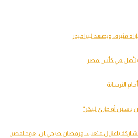
اة مثيرة.. ويصعد لبيراميدز
ة ويتأهل في كأس مصر
 باستن أو جاري لينكر"
مشاركة باعتزال متعب.. ورمضان صبحي لن يعود لمصر