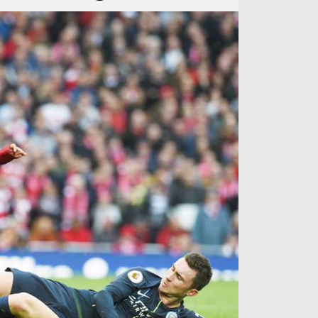
آراء حرة
الدوري ا
ركن الألعاب
دوري أبطا
دوري أبطا
كل البطولات