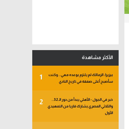
الأكثر مشاهدة
بيزيرا: الزمالك لم يلتزم بوعده معي.. وكنت
1
سأصبح أغلى صفقة في تاريخ النادي
خبر في الجول - الأهلي يبدأ من دور الـ 32..
2
والثلاثي المصري يشارك قاريا من التمهيدي
الأول