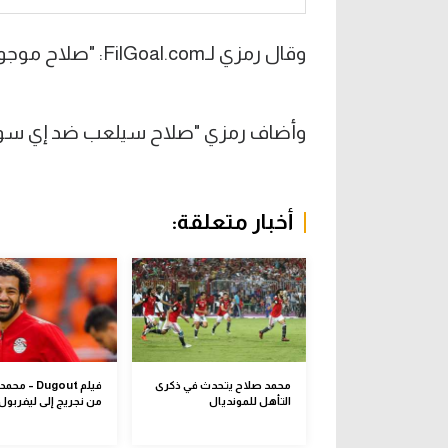
وقال رمزي لـFilGoal.com: "صلاح موجود بشكل طبيعي، لم يصلنا مثل هذا الطلب".
وأضاف رمزي "صلاح سيلعب ضد إي سوات
أخبار متعلقة:
محمد صلاح يتحدث في ذكرى
فيلم Dugout –
التأهل للمونديال
من نجريج إلى ليفربول