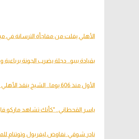
الأهلي يفلت من مفاجأة الترسانة في مبار
بقيادة بيبو.. دجلة يضرب الجونة برباعي
الأول منذ 606 يوما.. الشيخ ينقذ الأهلي أمام الترسانة
ياسر القحطاني.. "كأنك تشاهد ماركو فان
نادر شوقي: نفاوض ليفربول وتوتنام لل