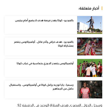
سعودي في الجول
أخبار متعلقة:
الدوري الإنجليزي
بالفيديو - كوكا يهدر فرصة هدف لا يضيع أمام بيتيس
الدوري الإسباني
دوري أبطال أوروبا
بالفيديو – هدف خرافي وآخر قاتل.. أولمبياكوس ينتصر
القسم الثاني
بمشاركة كوكا
رياضات أخرى
أولمبياكوس يتصدر الدوري بخماسية في غياب كوكا
أمم إفريقيا
كرة السلة الأمريكية
كرة سلة
رسميا - يايا توريه يزامل كوكا في أولمبياكوس.. واستقبال
حافل من الجماهير
كرة يد
كرة طائرة
وسجل الدولي المصري هدف المباراة الوحيد في الدقيقة 92.