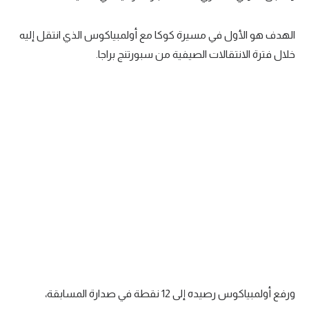
الوطن العربي
الهدف هو الأول في مسيرة كوكا مع أولمبياكوس الذي انتقل إليه
في المونديال
خلال فترة الانتقالات الصيفية من سبورتنج براجا.
رياضة نسائية
آسيا
أمريكا
ركن الألعاب
أقسام خاصة
Gamers
ميركاتو
تحقيق في الجول
ورفع أولمبياكوس رصيده إلى 12 نقطة في صدارة المسابقة،
تقرير في الجول