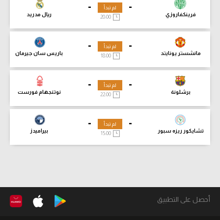
-
-
لم تبدأ
فرينكفاروزي
ريال مدريد
20:00
-
-
لم تبدأ
مانشستر يونايتد
باريس سان جيرمان
18:00
-
-
لم تبدأ
برشلونة
نوتنجهام فورست
22:00
-
-
لم تبدأ
تشايكور ريزه سبور
بيراميدز
15:00
أحصل على التطبيق