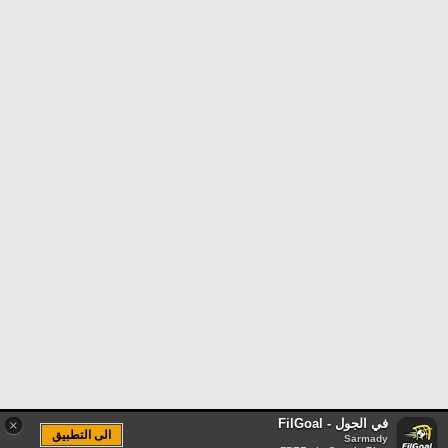
في الجول - FilGoal
×
الى التطبيق
Sarmady