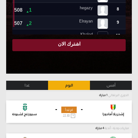
أمس
اليوم
غدا
الدوري البرتغالي
1 مباراة
-
-
لم تبدأ
إشتريلا أمادورا
سبورتنج لشبونة
22:30
مباريات ودية - أندية
4 مباراة