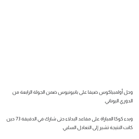
الدوري السعودي للمحترفين
دوري أبطال أوروبا
دوري أبطال إفريقيا
كل البطولات
أقسام
الكرة المصرية
وحل أولمبياكوس ضيفا على بانيونيوس ضمن الجولة الرابعة من
الدوري المصري
الدوري اليوناني.
الكرة الأوروبية
وبدء كوكا المباراة على مقاعد البدلاء حتى شارك في الدقيقة 73 حين
الكرة الإفريقية
كانت النتيجة تشير إلى التعادل السلبي.
منتخب مصر