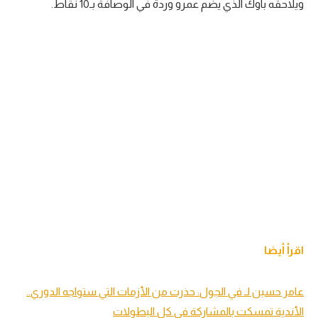
ويلاحقه باوك الذي يضم عمرو وردة في الوصافة بـ10 نقاط.
تحليل في الجول
حكايات في الجول
كويز في الجول
فيديو في الجول
اقرأ أيضا
عامر حسين لـ في الجول: حذرت من الأزمات التي ستواجه الدوري..
الأندية تمسكت بالمشاركة في كل البطولات