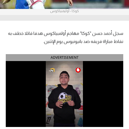
آراء حرة
كوكا - أوليمبياكوس
ركن الألعاب
سجل أحمد حسن "كوكا" مهاجم أولمبياكوس هدفا قاتلا خطف به
بطولات
نقاط مباراة فريقه ضد بانيونيوس يوم الإثنين.
أمريكا 2026
ADVERTISEMENT
الدوري المصري
الدوري الإنجليزي الممتاز
الدوري الإسباني
الدوري الإيطالي
الدوري الألماني
الدوري الفرنسي