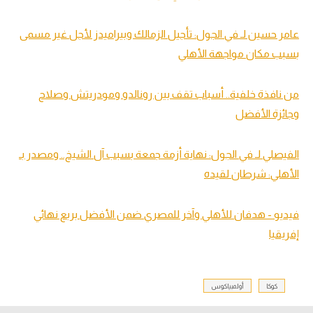
عامر حسين لـ في الجول: تأجيل الزمالك وبيراميدز لأجل غير مسمى
بسبب مكان مواجهة الأهلي
من نافذة خلفية.. أسباب تقف بين رونالدو ومودريتش وصلاح
وجائزة الأفضل
الفيصلي لـ في الجول: نهاية أزمة جمعة بسبب آل الشيخ.. ومصدر بـ
الأهلي: شرطان لقيده
فيديو - هدفان للأهلي وآخر للمصري ضمن الأفضل بربع نهائي
إفريقيا
كوكا
أولمبياكوس