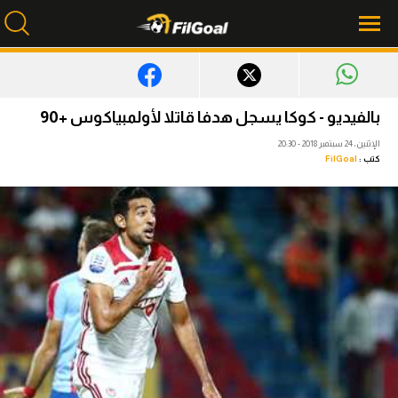
محتوى إخباري
بالفيديو - كوكا يسجل هدفا قاتلا لأولمبياكوس +90
الرئيسية
الإثنين، 24 سبتمبر 2018 - 20:30
كتب :
FilGoal
أخبار
مباريات
ميركاتو
فانتازي في الجول
مسابقة التوقعات
فيديوهات
عدسات