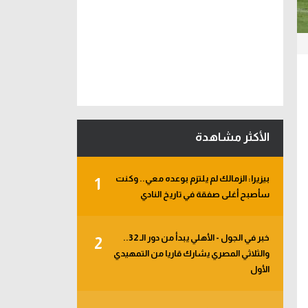
الأكثر مشاهدة
بيزيرا: الزمالك لم يلتزم بوعده معي.. وكنت
1
سأصبح أغلى صفقة في تاريخ النادي
خبر في الجول - الأهلي يبدأ من دور الـ 32..
2
والثلاثي المصري يشارك قاريا من التمهيدي
الأول