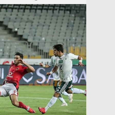
آراء حرة
الدوري ا
ركن الألعاب
دوري أبطا
دوري أبطا
كل البطولات