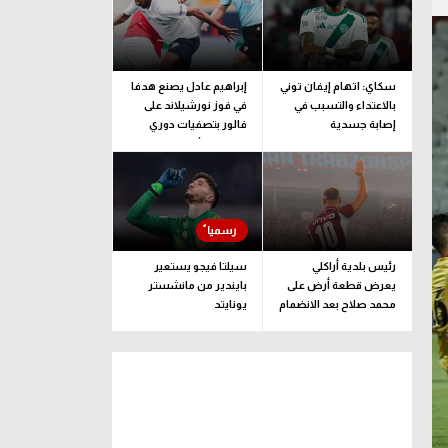
سكاي: اتهام إيفان توني
إبراهيم عادل يصنع هدفا
بالاعتداء والتسبب في
في فوز نورشيلاند على
إصابة جسدية
فالور بتصفيات دوري
المؤتمر الأوروبي
رئيس بلدية أراكلي
سيلتا فيجو يستعير
يعرض قطعة أرض على
بايندير من مانشستر
محمد صلاح بعد الانضمام
يونايتد
لـ طرابزون سبور