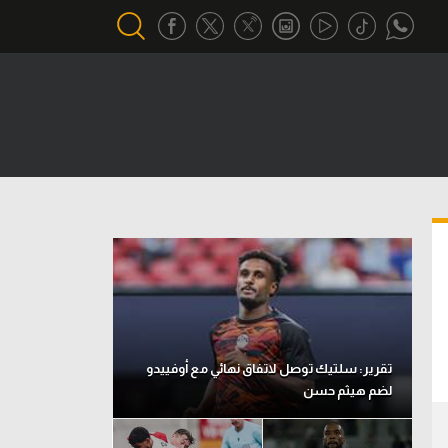
أقسام خاصة
Gamers
يكية
ميركاتو
تحقيق في الجول
تقرير في الجول
تحليل في الجول
حكايات في الجول
تقرير: سلتيك توصل لاتفاق نهائي مع أوفييدو
لضم هيثم حسن
كويز في الجول
فيديو في الجول