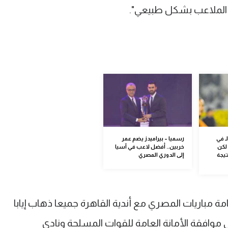
الملاعب بشكل طبيعي".
ـ في
رسميا – بيراميدز يضم عمر
لكن
خربين.. أفضل لاعب في آسيا
تيجة
إلى الدوري المصري
مباريات المصري مع أندية القاهرة جميعا ذهاب إيابا
 موافقة الأمانة العامة للقوات المسلحة ونادي