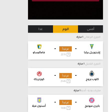
أمس
اليوم
غدا
الدوري البرتغالي
1 مباراة
-
-
لم تبدأ
إشتوريل برايا
فاماليساو
22:15
الدوري البلجيكي
1 مباراة
-
-
لم تبدأ
كلوب بروج
كورتريك
21:45
مباريات ودية - أندية
1 مباراة
-
-
لم تبدأ
بايرن ميونيخ
أستون فيلا
13:00