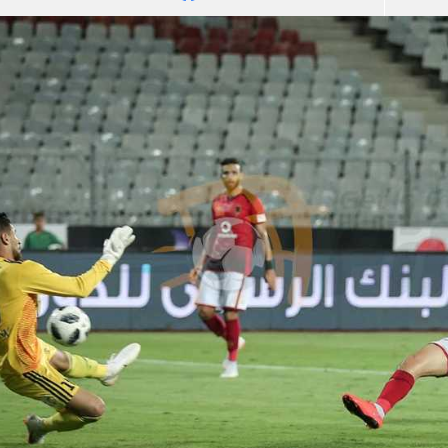
آسيا
دوري أبطال أوروبا
لسعودي للمحترفين
أمريكا
القسم الثاني
ل أوروبا
ركن الألعاب
رياضات أخرى
ل إفريقيا