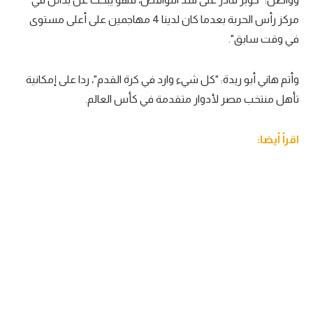
مركز رأس الحربة بعدما كان لدينا 4 مهاجمين على أعلى مستوى
تحليل في الجول
في وقت سابق".
حكايات في الجول
كويز في الجول
وأتم هاني أبو ريدة: "كل شيء وارد في كرة القدم"، ردا على إمكانية
تأهل منتخب مصر لأدوار متقدمة في كأس العالم.
فيديو في الجول
اقرأ أيضا: