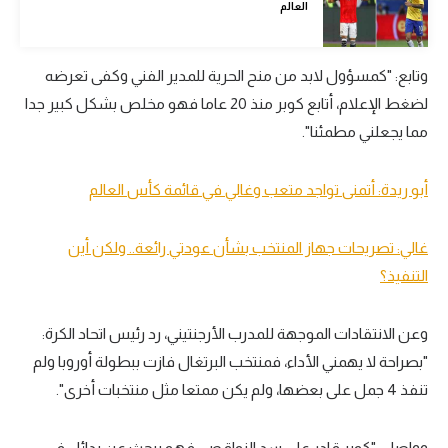
العالم
الوطن العربي
في المونديال
وتابع: "كمسؤول لابد من منح الحرية للمدير الفني وكفى تعرضه
رياضة نسائية
لضغط الإعلام، أتابع كوبر منذ 20 عاما فهو مخلص بشكل كبير جدا
مما يجعلني مطمئنا".
آسيا
أمريكا
أبو ريدة: أتمنى تواجد متعب وغالي في قائمة كأس العالم
ركن الألعاب
غالي: تصريحات جهاز المنتخب بشأن عودتي رائعة.. ولكن أين
التنفيذ؟
أقسام خاصة
Gamers
وعن الانتقادات الموجهة للمدرب الأرجنتيني، رد رئيس اتحاد الكرة:
ميركاتو
"بصراحة لا يهمني الأداء، فمنتخب البرتغال فازت ببطولة أوروبا ولم
تنفذ 4 جمل على بعضها، ولم يكن ممتعا مثل منتخبات أخرى".
تحقيق في الجول
تقرير في الجول
وواصل: "كوبر قادر على سد النواقص، فهو يبحث عن بدائل في