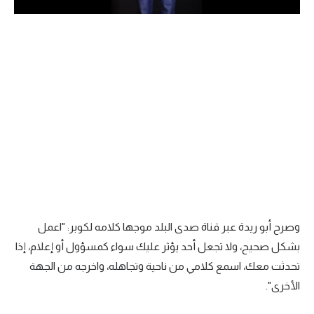
الدوري السعودي للمحترفين
دوري أبطال أوروبا
دوري أبطال إفريقيا
كل البطولات
أقسام
الكرة المصرية
الدوري المصري
وصرح أبو ريدة عبر قناة صدى البلد موجها كلامه لكوبر: "اعمل
بشكل صحيح، ولا تجعل أحد يؤثر عليك سواء كمسؤول أو إعلام، إذا
الكرة الأوروبية
تحدثت معك، اسمع كلامي من ناحية وتجاهله، واخرجه من الجهة
الكرة الإفريقية
الأخرى".
منتخب مصر