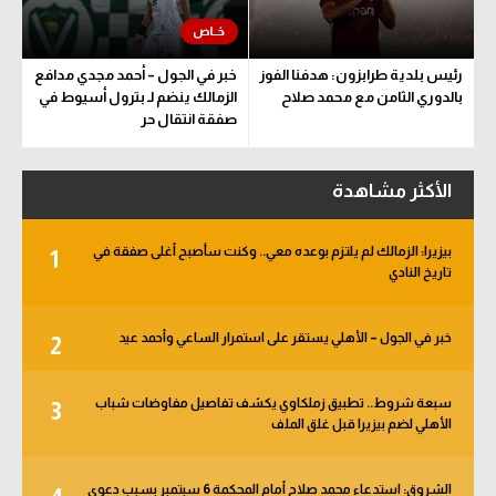
رئيس بلدية طرابزون: هدفنا الفوز
خبر في الجول – أحمد مجدي مدافع
بالدوري الثامن مع محمد صلاح
الزمالك ينضم لـ بترول أسيوط في
صفقة انتقال حر
الأكثر مشاهدة
بيزيرا: الزمالك لم يلتزم بوعده معي.. وكنت سأصبح أغلى صفقة في
1
تاريخ النادي
خبر في الجول – الأهلي يستقر على استمرار الساعي وأحمد عيد
2
سبعة شروط.. تطبيق زملكاوي يكشف تفاصيل مفاوضات شباب
3
الأهلي لضم بيزيرا قبل غلق الملف
الشروق: استدعاء محمد صلاح أمام المحكمة 6 سبتمبر بسبب دعوى