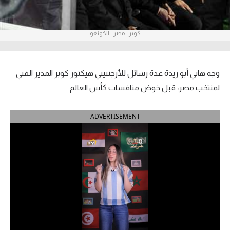
آراء حرة
كوبر - مصر - الكونغو
ركن الألعاب
بطولات
وجه هاني أبو ريدة عدة رسائل للأرجنتيني هيكتور كوبر المدير الفني
الدوري المصري
لمنتخب مصر، قبل خوض منافسات كأس العالم.
الدوري الإنجليزي الممتاز
ADVERTISEMENT
الدوري الإسباني
الدوري الإيطالي
الدوري الألماني
الدوري التركي
الدوري الفرنسي