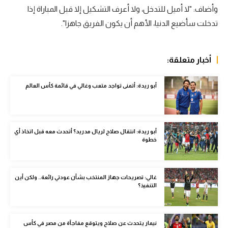
وأضاف: "لا أميل للتدخل، ولا أعرف التشكيل إلا قبل المباراة إذا
سعودي في الجول
تدخلت سأضيع الدنيا، الأهم أن يكون الفريق جاهزا".
الدوري الإنجليزي
الدوري الإسباني
أخبار متعلقة:
دوري أبطال أوروبا
أبو ريدة: أتمنى تواجد متعب وغالي في قائمة كأس العالم
القسم الثاني
رياضات أخرى
أبو ريدة: انتقال صلاح لريال مدريد؟ أتحدث معه قبل اتخاذ أي
أمم إفريقيا
خطوة
كرة السلة الأمريكية
كرة سلة
غالي: تصريحات جهاز المنتخب بشأن عودتي رائعة.. ولكن أين
التنفيذ؟
كرة يد
كرة طائرة
نيمار يتحدث عن صلاح ويتوقع مفاجآة من مصر في كأس