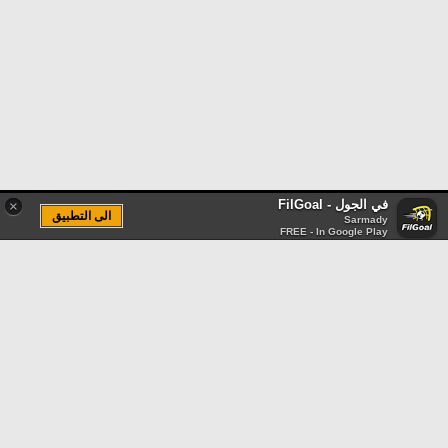
في الجول - FilGoal
×
الى التطبيق
Sarmady
FREE - In Google Play