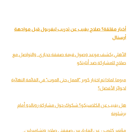
أخبار مقلقة؟ صلاح يغيب عن تدريب ليفربول قبل مواجهة
أرسنال
الأهلي يكشف موعد وصول قيمة صفقة حجازي.. والتواصل مع
صلاح للمشاركة ضد أتليتكو
مبوما: لماذا تم اختيار كوبر "الممل حتى الموت" في القائمة النهائية
لجوائز الأفضل؟
هل يغيب عن الكلاسيكو؟ شكوك حول مشاركة رونالدو أمام
برشلونة
مؤتمر كلوب - عن الفارق بين صفقتي صلاح وتشامبرلين..