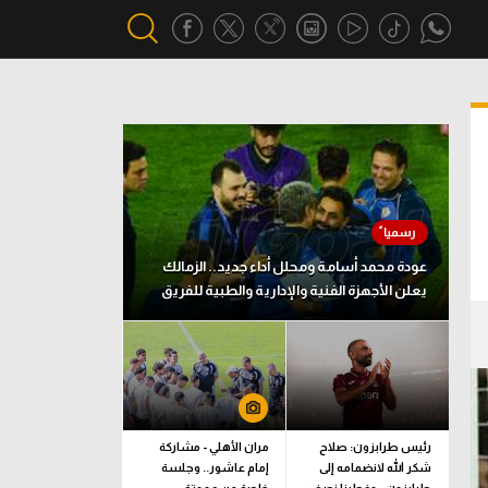
أقسام خاصة
Gamers
يكية
ميركاتو
تحقيق في الجول
عودة محمد أسامة ومحلل أداء جديد.. الزمالك
يعلن الأجهزة الفنية والإدارية والطبية للفريق
تقرير في الجول
تحليل في الجول
حكايات في الجول
كويز في الجول
رئيس طرابزون: صلاح
مران الأهلي - مشاركة
شكر الله لانضمامه إلى
إمام عاشور.. وجلسة
فيديو في الجول