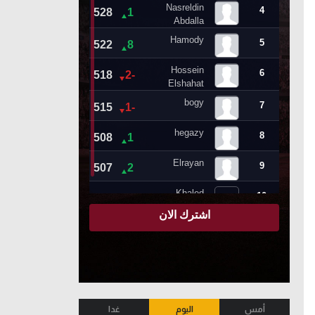
أمس
اليوم
غدا