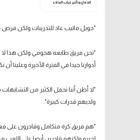
للدفاع وتأثير غياب البدلاء
"جويل ماتيب عاد للتدريبات ولكن فرص م
"نحن فريق طابعه هجومي ولكن هذا لا ي
أدوارنا جيدا في الفترة الأخيرة وعلينا أ
"لا أظن أننا نحمل الكثير من التشابها
ولديهم قدرات كبيرة".
"هم فريق كرة متكامل وقادرون على فعل 
لجيرو ولكنهم قادرين أيضا على اللعب م