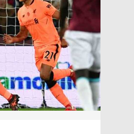
آراء حرة
الدوري ا
ركن الألعاب
دوري أبطا
دوري أبطا
كل البطولات