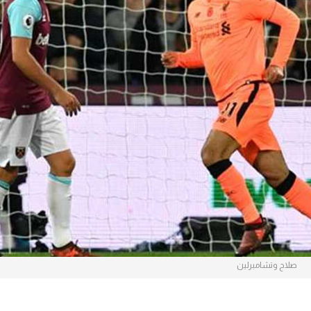
آسيا
دوري أبطال أوروبا
لسعودي للمحترفين
أمريكا
القسم الثاني
ل أوروبا
ركن الألعاب
رياضات أخرى
ل إفريقيا
صلاح وتشامبرلين