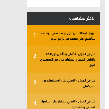
الأكثر مشاهدة
بيزيرا: الزمالك لم يلتزم بوعده معي.. وكنت
1
سأصبح أغلى صفقة في تاريخ النادي
خبر في الجول - الأهلي يبدأ من دور الـ 32..
2
والثلاثي المصري يشارك قاريا من التمهيدي
الأول
خبر في الجول – الأهلي يقرر الاستنغاء عن
3
عمر كمال
خبر في الجول – الأهلي يستقر على استمرار
4
الساعي وأحمد عيد