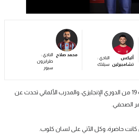
محمد صلاح
النادي :
أليكس
النادي :
طرابزون
تشامبيرلين
سيلتك
سبور
ليفربول يحل ضيفا على أرسنال في الجلة 19 من الدوري الإنجليزي، والمدرب الألماني تحدث عن
مر الصحفي.
كانت حاضرة، وكل الآتي على لسان كلوب.