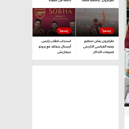
طرابزون.. وغطينا نصف
خاصة من عموتة
قيمة الصفقة
طرابزون يعلن تحطيم
استجاب لطلب رايس..
رقمه القياسي التاريخي
أرسنال يتعاقد مع برونو
لمبيعات التذاكر
جيماريش
الموسمية