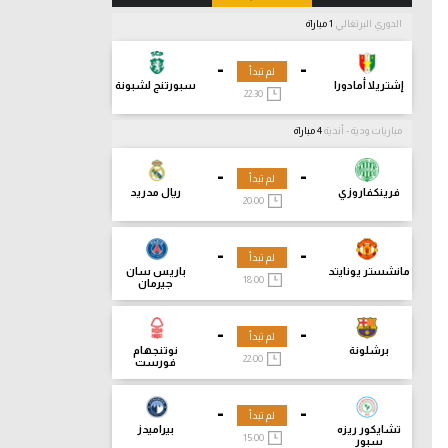
الدوري البرتغالي
1 مباراة
-
-
لم تبدأ
إشتريلا أمادورا
سبورتنج لشبونة
22:30
مباريات ودية - أندية
4 مباراة
-
-
لم تبدأ
فرينكفاروزي
ريال مدريد
20:00
-
-
لم تبدأ
مانشستر يونايتد
باريس سان
18:00
جيرمان
-
-
لم تبدأ
برشلونة
نوتنجهام
22:00
فورست
-
-
لم تبدأ
تشايكور ريزه
بيراميدز
15:00
سبور