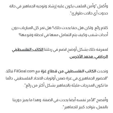
وأكمل "وأمن الملعب يكون عليه إرشاد وتوجيه الجماهير في حالة
حدوث أي حالات طوارئ".
كلام رائع. ولكن هل حقا يحدث ذلك؟ هل تمر كل المباريات دون
أحداث شغب وكيف يتم التعامل معها في لحظة وقوعها؟
لمعرفة ذلك بشكل أوضح انضم في رحلتنا
الكاتب الفلسطيني
الرياضي، محمد الأخرس
.
وتحدث
الكاتب الفلسطيني من قطاع غزة
مع FilGoal.com قائلا:
"الحضور الجماهيري في غزة ضمن أولويات الاتحاد الفلسطيني. دائما
ما تكون المدرجات مليئة بالجماهير بشكل أكثر من رائع".
وأفصح "الأمر نفسه أيضا يحدث في الضفة. وهذا ما يميز دورينا
بالفعل، بتواجد كبير للجماهير".