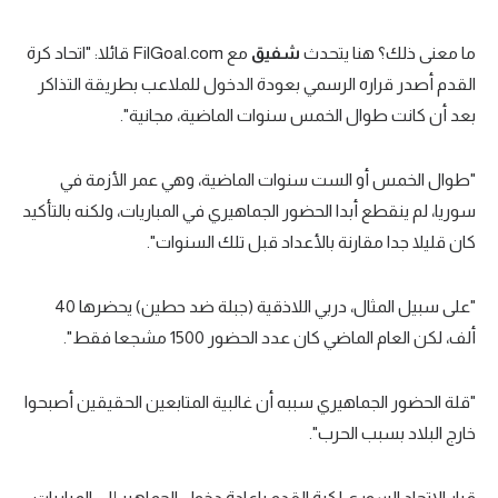
ما معنى ذلك؟ هنا يتحدث
شفيق
مع FilGoal.com قائلا: "اتحاد كرة
القدم أصدر قراره الرسمي بعودة الدخول للملاعب بطريقة التذاكر
بعد أن كانت طوال الخمس سنوات الماضية، مجانية".
"طوال الخمس أو الست سنوات الماضية، وهي عمر الأزمة في
سوريا، لم ينقطع أبدا الحضور الجماهيري في المباريات، ولكنه بالتأكيد
كان قليلا جدا مقارنة بالأعداد قبل تلك السنوات".
"على سبيل المثال، دربي اللاذقية (جبلة ضد حطين) يحضرها 40
ألف، لكن العام الماضي كان عدد الحضور 1500 مشجعا فقط".
"قلة الحضور الجماهيري سببه أن غالبية المتابعين الحقيقين أصبحوا
خارج البلاد بسبب الحرب".
قرار الاتحاد السوري لكرة القدم بإعادة دخول الجماهير إلى المباريات