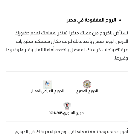
سعودي في الجول
الروح المفقودة في مصر
الدوري الإنجليزي
الدوري الإسباني
تستأذن للخروج من عملك مبكرا. تعتذر لمعلمك لعدم حضورك
الدرس اليوم. تتصل بأصدقائك لترتب مكان تجمعكم. تغلق باب
دوري أبطال أوروبا
غرفتك وتجلب كرسيك المفضل وتضعه أمام التلفاز. وغيرها وغيرها
القسم الثاني
وغيرها.
رياضات أخرى
أمم إفريقيا
الدوري المصري
الدوري العراقي الممتاز
كرة السلة الأمريكية
كرة سلة
الدوري السوري 2014/2015
كرة يد
كرة طائرة
أمور عديدة ومختلفة تفعلها في يوم مباراة فريقك في الدوري