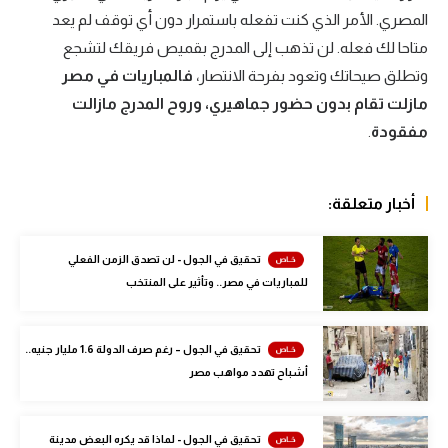
الوطن العربي
المصري. الأمر الذي كنت تفعله باستمرار دون أي توقف لم يعد
متاحا لك فعله. لن تذهب إلى المدرج بقميص فريقك لتشجع
في المونديال
وتطلق صيحاتك وتعود بفرحة الانتصار،
فالمباريات في مصر
رياضة نسائية
مازلت تقام بدون حضور جماهيري، وروح المدرج مازالت
مفقودة
.
آسيا
أمريكا
أخبار متعلقة:
ركن الألعاب
تحقيق في الجول - لن تصدق الزمن الفعلي
للمباريات في مصر.. وتأثير على المنتخب
أقسام خاصة
Gamers
تحقيق في الجول – رغم صرف الدولة 1.6 مليار جنيه..
ميركاتو
أشباح تهدد مواهب مصر
تحقيق في الجول
تقرير في الجول
تحقيق في الجول - لماذا قد يكره البعض مدينة