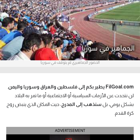
آراء حرة
ركن الألعاب
بطولات
أمريكا 2026
الحضور الجماهيري لم يتوقف في سوريا
الدوري المصري
الدوري الإنجليزي الممتاز
FilGoal.com
يطير بكم إلى فلسطين والعراق وسوريا واليمن
.
الدوري الإسباني
لن نتحدث عن الأزمات السياسية أو الاجتماعية أو ما تمر به البلاد
بشكل يومي، بل
سنذهب إلى المدرج
، حيث المكان الذي ينبض روح
الدوري الإيطالي
كرة القدم.
الدوري الألماني
ADVERTISEMENT
الدوري الفرنسي