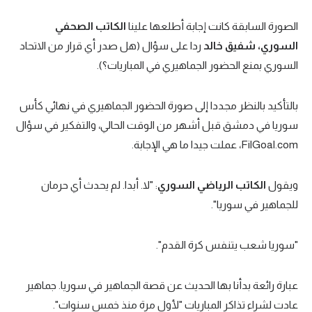
الصورة السابقة كانت إجابة أطلعها علينا
الكاتب الصحفي
السوري، شفيق خالد
ردا على سؤال (هل صدر أي قرار من الاتحاد
السوري بمنع الحضور الجماهيري في المباريات؟).
بالتأكيد بالنظر مجددا إلى صورة الحضور الجماهيري في نهائي كأس
سوريا في دمشق قبل أشهر من الوقت الحالي، والتفكير في سؤال
FilGoal.com، عملت جيدا ما هي الإجابة.
ويقول
الكاتب الرياضي السوري
: "لا. أبدا. لم يحدث أي حرمان
للجماهير في سوريا".
"سوريا شعب يتنفس كرة القدم".
عبارة رائعة بدأنا بها الحديث عن قصة الجماهير في سوريا. جماهير
عادت لشراء تذاكر المباريات "لأول مرة منذ خمس سنوات".