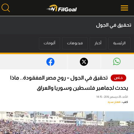
تحقيق في الجول
محتوى إخباري
الرئيسية
أخبار
فيديوهات
ألبومات
الرئيسية
أخبار
مباريات
تحقيق في الجول – روح مصر المفقودة.. ماذا
ميركاتو
يحدث لجماهير فلسطين وسوريا والعراق
فانتازي في الجول
الأحد، 25 ديسمبر 2016 - 14:15
كتب :
معتز سيد
مسابقة التوقعات
فيديوهات
عدسات