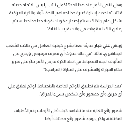
وهل انتهى الأمر عند هذا الحد؟ يُكمل
نائب رئيس الاتحاد
حديثه
قائلا: "ما حدث إساءة كبيرة جدا لجماهير النجف أولا وللكرة العراقية
بشكل عام، ولذلك سيتم إصدار عقوبات قوية جدا جدا جدا. سيتم
إعلان تلك العقوبات في وقت قريب للغاية".
وينهي
علي جبار
حديثة معنا بشرح كيفية التعامل في حالات الشغب
الجماهيري، قائلا: "في حالة حدوث أي تصرف مرفوض ويخرج عن
المألوف، لجنة الانضباط في اتحاد الكرة تدرس الأمر بناءً على تقرير
حكام المباراة والمشرف على المباراة (المراقب)".
"بعد الدراسة يتم تطبيق اللوائح الخاصة بالانضباط. لوائح تطبق على
أي فريق وأي جمهور وأي شخص يسيء للعراق".
شعور رائع للغاية عندما تشاهد كيف تُحل الأزمات رغم الأطياف
المختلفة، ولكن يوجد شعور رائع مختلف أيضا.