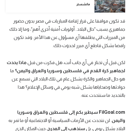
مانشستر
تحليل في الجول
حكايات في الجول
قد تكون موافقا على قرار إقامة المباريات في مصر بدون حضور
جماهيري بسبب "حال البلاد.. أولويات أمنية أخرى أهم"، وما إلا ذلك
كويز في الجول
من المبررات التي يطلقها أي مسؤول عن هذا الأمر. وقد تكون
فيديو في الجول
رافضا بشكل قاطع أي مبرر لحدوث ذلك.
لكن قبل أن تختار في أي جانب أنت، هل فكرت من قبل
ماذا يحدث
لجماهير كرة القدم في فلسطين وسوريا والعراق واليمن؟
ما
هو حال الجماهير والكرة بشكل عام في تلك البلاد التي نسمع عن
حوادثها وضحاياها بشكل شبه يومي في وسائل الإعلام؟ هذا
بالتحديد ما سنتحدث عنه.
FilGoal.com
سيطير بكم إلى فلسطين والعراق وسوريا
واليمن
. لن نتحدث عن الأزمات السياسية أو الاجتماعية أو ما تمر به
البلاد بشكل يومي، بل
سنذهب إلى المدرج
، حيث المكان الذي