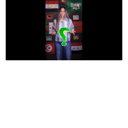
الدوري السعودي للمحترفين
دوري أبطال أوروبا
دوري أبطال إفريقيا
كل البطولات
أقسام
الكرة المصرية
الدوري المصري
الكرة الأوروبية
الكرة الإفريقية
منتخب مصر