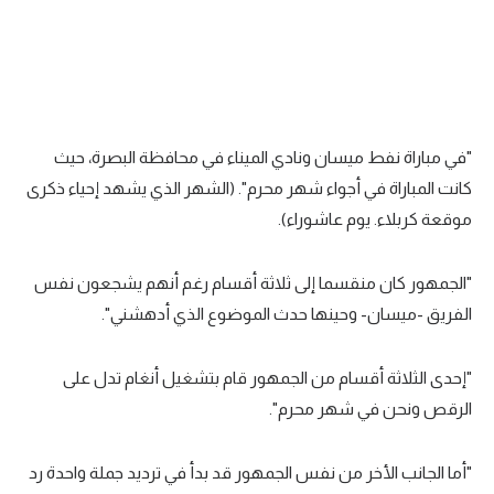
"في مباراة نفط ميسان ونادي الميناء في محافظة البصرة، حيث
كانت المباراة في أجواء شهر محرم". (الشهر الذي يشهد إحياء ذكرى
موقعة كربلاء. يوم عاشوراء).
"الجمهور كان منقسما إلى ثلاثة أقسام رغم أنهم يشجعون نفس
الفريق -ميسان- وحينها حدث الموضوع الذي أدهشني".
"إحدى الثلاثة أقسام من الجمهور قام بتشغيل أنغام تدل على
الرقص ونحن في شهر محرم".
"أما الجانب الأخر من نفس الجمهور قد بدأ في ترديد جملة واحدة رد