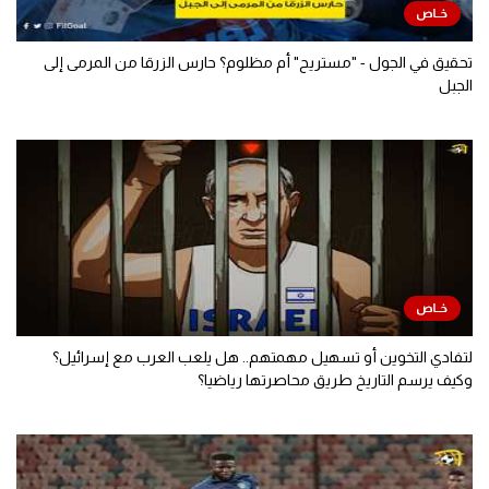
تحقيق في الجول - "مستريح" أم مظلوم؟ حارس الزرقا من المرمى إلى
الجبل
لتفادي التخوين أو تسهيل مهمتهم.. هل يلعب العرب مع إسرائيل؟
وكيف يرسم التاريخ طريق محاصرتها رياضيا؟