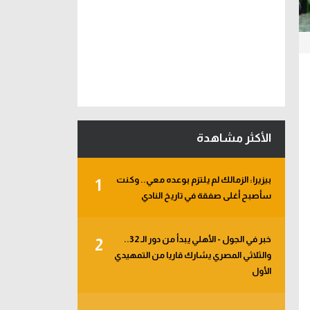
الأكثر مشاهدة
بيزيرا: الزمالك لم يلتزم بوعده معي.. وكنت
1
سأصبح أغلى صفقة في تاريخ النادي
خبر في الجول - الأهلي يبدأ من دور الـ 32..
2
والثلاثي المصري يشارك قاريا من التمهيدي
الأول