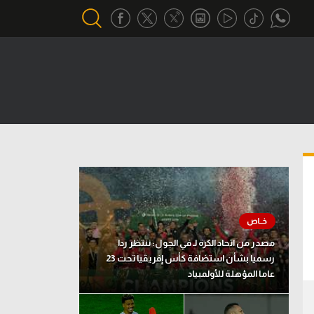
أقسام خاصة
Gamers
يكية
ميركاتو
تحقيق في الجول
تقرير في الجول
تحليل في الجول
مصدر من اتحاد الكرة لـ في الجول: ننتظر ردا
حكايات في الجول
رسميا بشأن استضافة كأس إفريقيا تحت 23
عاما المؤهلة للأولمبياد
كويز في الجول
فيديو في الجول