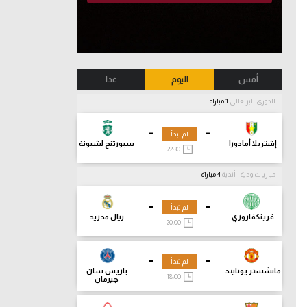
أمس
اليوم
غدا
الدوري البرتغالي
1 مباراة
-
-
لم تبدأ
إشتريلا أمادورا
سبورتنج لشبونة
22:30
مباريات ودية - أندية
4 مباراة
-
-
لم تبدأ
فرينكفاروزي
ريال مدريد
20:00
-
-
لم تبدأ
مانشستر يونايتد
باريس سان
18:00
جيرمان