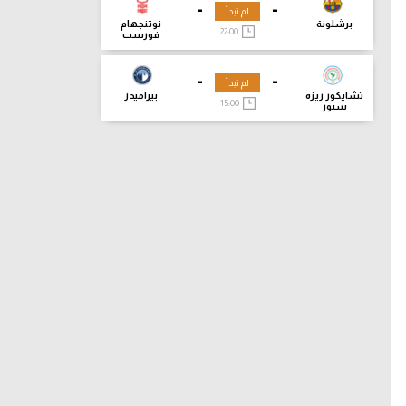
-
-
لم تبدأ
برشلونة
نوتنجهام
22:00
فورست
-
-
لم تبدأ
تشايكور ريزه
بيراميدز
15:00
سبور