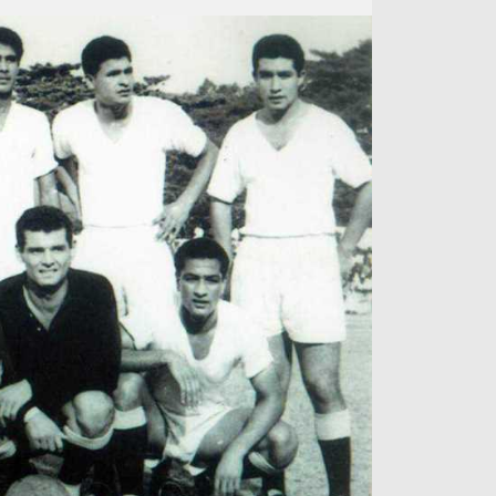
آراء حرة
الدوري ا
ركن الألعاب
دوري أبطا
دوري أبطا
كل البطولات