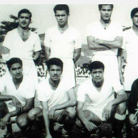
آسيا
دوري أبطال أوروبا
لسعودي للمحترفين
أمريكا
القسم الثاني
ل أوروبا
ركن الألعاب
رياضات أخرى
ل إفريقيا