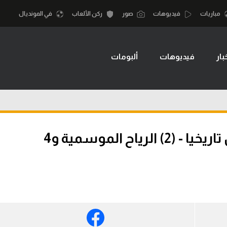
مباريات
فيديوهات
صور
ركن الألعاب
في المونديال
بار
فيديوهات
ألبومات
أقسام
أمم إفريقيا
الكرة المصرية
كرة السلة الأمر
الدوري المصري
لمصري
كرة سلة
الكرة الأوروبية
نجليزي الممتاز
كرة يد
كيف رفضت مصر المونديال تاريخيا - (2) الرياح الموسمية و4
الكرة الإفريقية
إسباني
كرة طائرة
منتخب مصر
إيطالي
الوطن العربي
سعودي في الجول
في المونديال
لماني
الدوري الإنجليزي
رياضة نسائية
لفرنسي
الدوري الإسباني