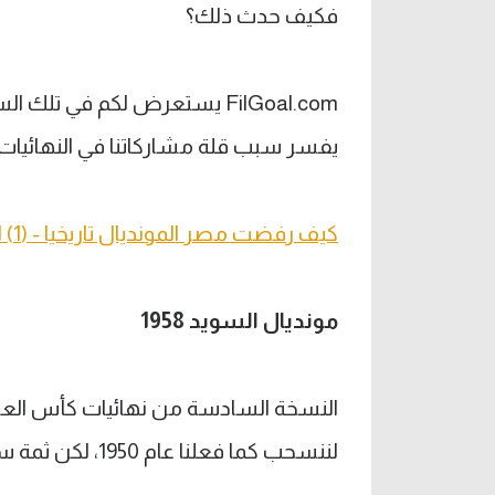
فكيف حدث ذلك؟
FilGoal.com يستعرض لكم في ت
يفسر سبب قلة مشاركاتنا في النهائيات.
كيف رفضت مصر المونديال تاريخيا - (1) الباخرة أضاعت مشاركة تاريخية
مونديال السويد 1958
النسخة السادسة من نهائيات كأس العال
لننسحب كما فعلنا عام 1950، لكن ثمة سبب آخر للانسحاب..