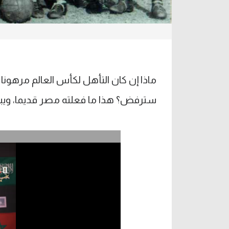
ماذا إن كان التأهل لكأس العالم مرهو
سترفض؟ هذا ما فعلته مصر قديما، ويبدو أ