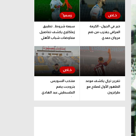
خبر في الجول - الكرمة
سبعة شروط.. تطبيق
العراقي يقترب من ضم
زملكاوي يكشف تفاصيل
مروان حمدي
مفاوضات شباب الأهلي
لضم بيزيرا قبل غلق
الملف
تقرير تركي يكشف موعد
منتخب السويس
الظهور الأول لصلاح مع
بتروجت يضم
طرابزون
الفلسطيني عبد الهادي
راشد