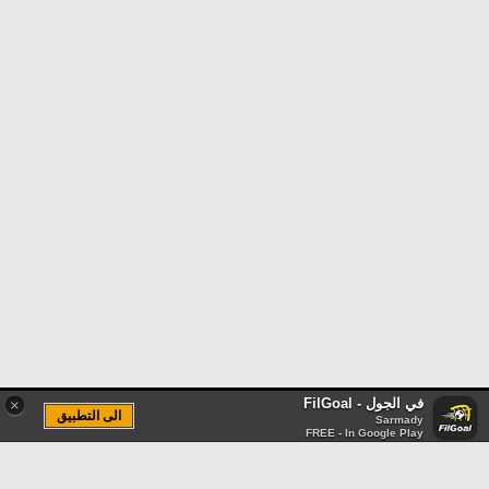
في الجول - FilGoal
×
الى التطبيق
Sarmady
FREE - In Google Play