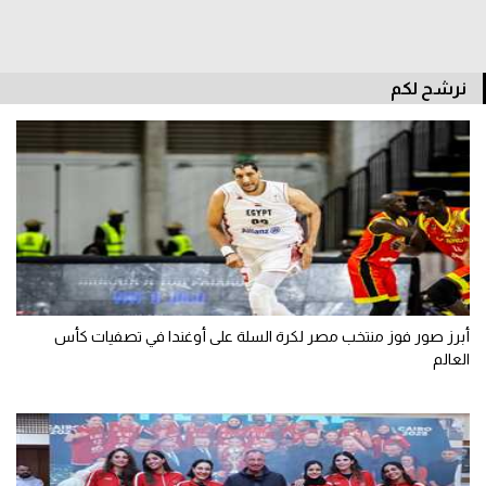
الوطن العربي
في المونديال
نرشح لكم
رياضة نسائية
آسيا
أمريكا
ركن الألعاب
أقسام خاصة
أبرز صور فوز منتخب مصر لكرة السلة على أوغندا في تصفيات كأس
Gamers
العالم
ميركاتو
تحقيق في الجول
تقرير في الجول