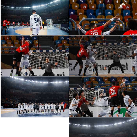
الدوري السعودي للمحترفين
دوري أبطال أوروبا
دوري أبطال إفريقيا
كل البطولات
أقسام
الكرة المصرية
الدوري المصري
الكرة الأوروبية
الكرة الإفريقية
منتخب مصر