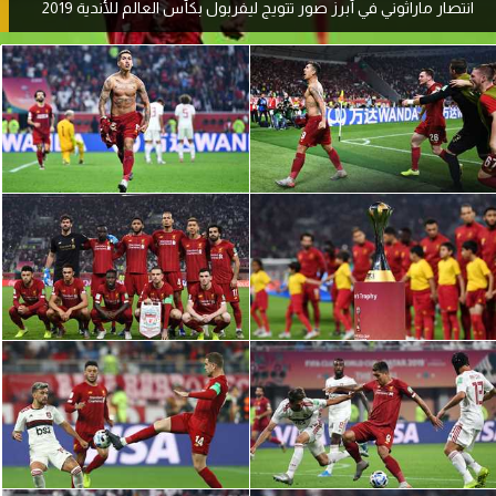
انتصار ماراثوني في أبرز صور تتويج ليفربول بكأس العالم للأندية 2019
آراء حرة
ركن الألعاب
بطولات
أمريكا 2026
الدوري المصري
الدوري الإنجليزي الممتاز
الدوري الإسباني
الدوري الإيطالي
الدوري الألماني
الدوري الفرنسي