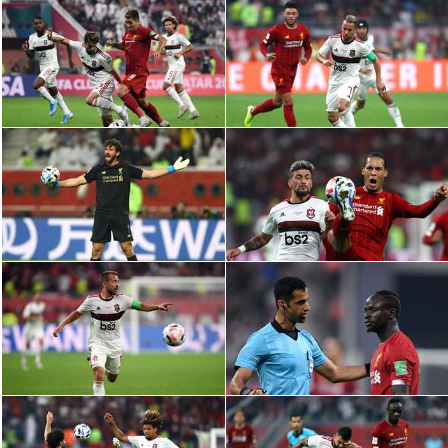
الدوري السعودي للمحترفين
دوري أبطال أوروبا
دوري أبطال إفريقيا
كل البطولات
أقسام
الكرة المصرية
الدوري المصري
الكرة الأوروبية
الكرة الإفريقية
منتخب مصر