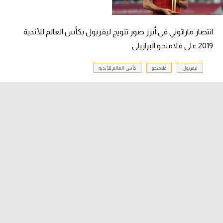
انتصار ماراثوني في أبرز صور تتويج ليفربول بكأس العالم للأندية
2019 على فلامنجو البرازيلي
ليفربول
فلامنجو
كأس العالم للأندية