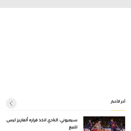
أخر الأخبار
سيميوني: النادي اتخذ قراره ألفاريز ليس
للبيع