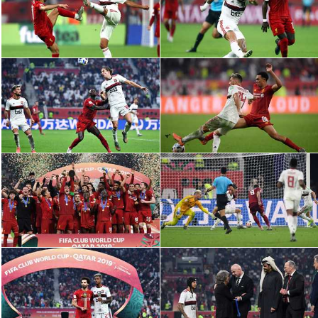
سعودي في الجول
الدوري الإنجليزي
الدوري الإسباني
دوري أبطال أوروبا
القسم الثاني
رياضات أخرى
أمم إفريقيا
كرة السلة الأمريكية
كرة سلة
كرة يد
كرة طائرة