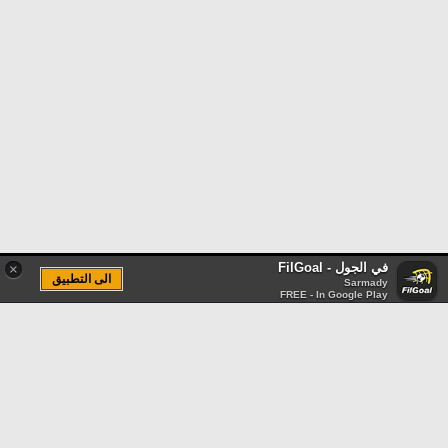
في الجول - FilGoal
×
الى التطبيق
Sarmady
FREE - In Google Play