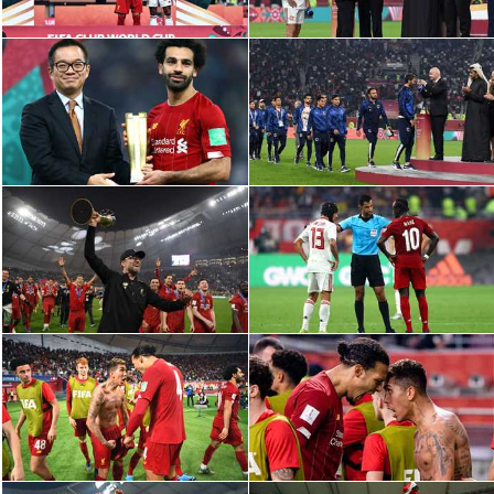
الوطن العربي
في المونديال
رياضة نسائية
آسيا
أمريكا
ركن الألعاب
أقسام خاصة
Gamers
ميركاتو
تحقيق في الجول
تقرير في الجول