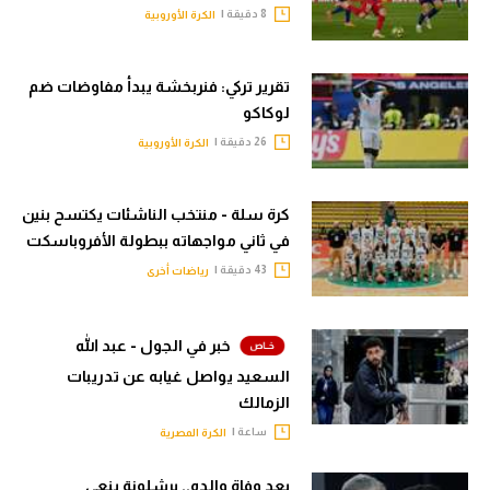
8 دقيقة |
الكرة الأوروبية
تقرير تركي: فنربخشة يبدأ مفاوضات ضم
لوكاكو
26 دقيقة |
الكرة الأوروبية
كرة سلة - منتخب الناشئات يكتسح بنين
في ثاني مواجهاته ببطولة الأفروباسكت
43 دقيقة |
رياضات أخرى
خبر في الجول - عبد الله
السعيد يواصل غيابه عن تدريبات
الزمالك
ساعة |
الكرة المصرية
بعد وفاة والده.. برشلونة ينعي