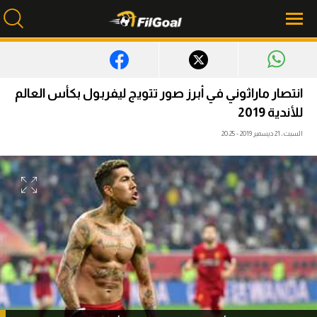
محتوى إخباري
انتصار ماراثوني في أبرز صور تتويج ليفربول بكأس العالم
للأندية 2019
الرئيسية
السبت، 21 ديسمبر 2019 - 20:25
أخبار
مباريات
ميركاتو
فانتازي في الجول
مسابقة التوقعات
فيديوهات
عدسات