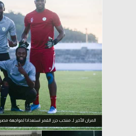
آراء حرة
الدوري ا
ركن الألعاب
دوري أبطا
دوري أبطا
كل البطولات
المران الأخير لـ منتخب جزر القمر استعدادا لمواجهة مصر