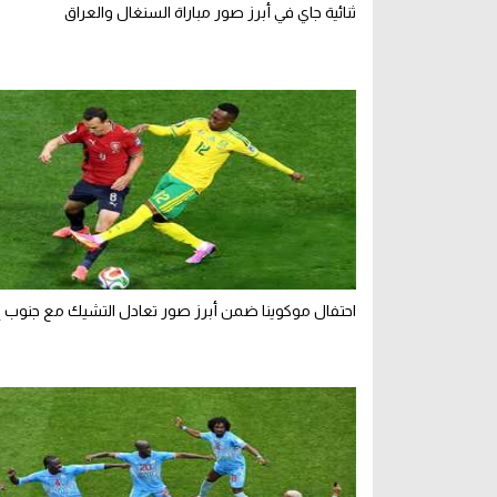
ثنائية جاي في أبرز صور مباراة السنغال والعراق
احتفال موكوينا ضمن أبرز صور تعادل التشيك مع جنوب إ