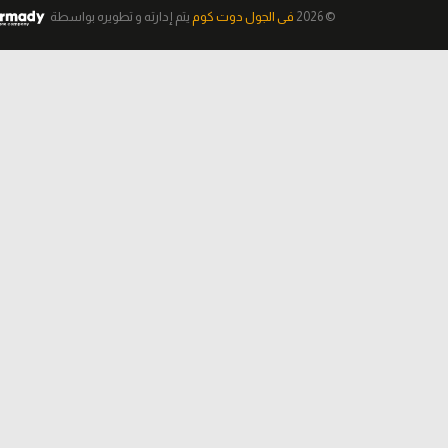
© 2026
فى الجول دوت كوم
يتم إدارته و تطويره
بواسطة