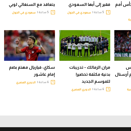
أس أمم
فقير إلى أبها السعودي
يتعاقد مع السنغالي لوبي
5 ساعة |
5 ساعة |
سعودي في الجول
سعودي في الجول
ية
يس
مران الزمالك - تدريبات
سكاي: فياريال مهتم بضم
م أرسنال
بدنية مكثفة تحضيرا
إمام عاشور
للموسم الجديد
6 ساعة |
الدوري المصري
6 ساعة |
بية
الدوري المصري