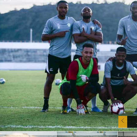
آسيا
دوري أبطال أوروبا
لسعودي للمحترفين
أمريكا
القسم الثاني
ل أوروبا
ركن الألعاب
رياضات أخرى
ل إفريقيا