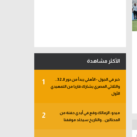
الأكثر مشاهدة
خبر في الجول - الأهلي يبدأ من دور الـ 32..
1
والثلاثي المصري يشارك قاريا من التمهيدي
الأول
ميدو: الزمالك وقع في أيدي حفنة من
2
المحتالين.. والتاريخ سيخلد موقفنا