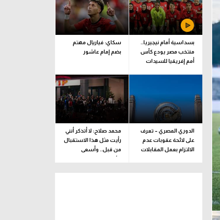
بسداسية أمام نيجيريا..
سكاي: فياريال مهتم
منتخب مصر يودع كأس
بضم إمام عاشور
أمم إفريقيا للسيدات
الدوري المصري – تعرف
محمد صلاح: لا أتذكر أنني
على لائحة عقوبات عدم
رأيت مثل هذا الاستقبال
الالتزام بعمل المقابلات
من قبل.. وأسعى
التلفزيونية
للألقاب مع الفريق