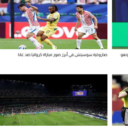
ونغو
صاروخية سوسيتش في أبرز صور مباراة كرواتيا ضد غانا