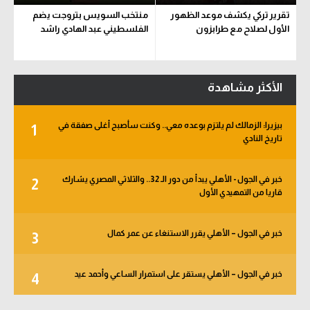
تقرير تركي يكشف موعد الظهور
منتخب السويس بتروجت يضم
الأول لصلاح مع طرابزون
الفلسطيني عبد الهادي راشد
الأكثر مشاهدة
بيزيرا: الزمالك لم يلتزم بوعده معي.. وكنت سأصبح أغلى صفقة في
1
تاريخ النادي
خبر في الجول - الأهلي يبدأ من دور الـ 32.. والثلاثي المصري يشارك
2
قاريا من التمهيدي الأول
خبر في الجول – الأهلي يقرر الاستنغاء عن عمر كمال
3
خبر في الجول – الأهلي يستقر على استمرار الساعي وأحمد عيد
4