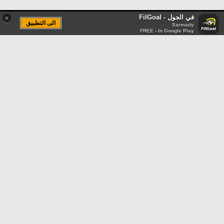
في الجول - FilGoal
×
الى التطبيق
Sarmady
FREE - In Google Play