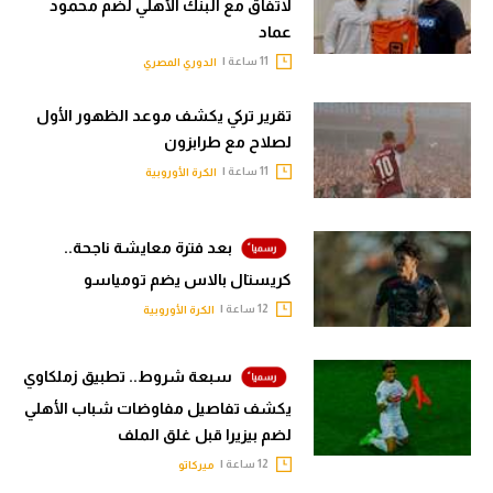
لاتفاق مع البنك الأهلي لضم محمود
تحليل في الجول
عماد
11 ساعة |
الدوري المصري
حكايات في الجول
تقرير تركي يكشف موعد الظهور الأول
كويز في الجول
لصلاح مع طرابزون
فيديو في الجول
11 ساعة |
الكرة الأوروبية
بعد فترة معايشة ناجحة..
كريستال بالاس يضم تومياسو
12 ساعة |
الكرة الأوروبية
سبعة شروط.. تطبيق زملكاوي
يكشف تفاصيل مفاوضات شباب الأهلي
لضم بيزيرا قبل غلق الملف
12 ساعة |
ميركاتو