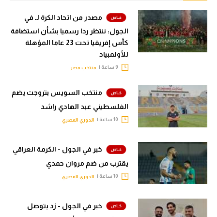
الوطن العربي
مصدر من اتحاد الكرة لـ في
في المونديال
الجول: ننتظر ردا رسميا بشأن استضافة
كأس إفريقيا تحت 23 عاما المؤهلة
رياضة نسائية
للأولمبياد
آسيا
9 ساعة |
منتخب مصر
أمريكا
منتخب السويس بتروجت يضم
ركن الألعاب
الفلسطيني عبد الهادي راشد
10 ساعة |
الدوري المصري
أقسام خاصة
خبر في الجول - الكرمة العراقي
Gamers
يقترب من ضم مروان حمدي
ميركاتو
10 ساعة |
الدوري المصري
تحقيق في الجول
خبر في الجول - زد يتوصل
تقرير في الجول