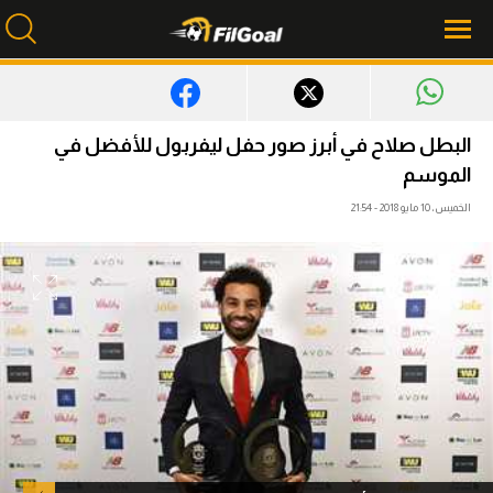
محتوى إخباري
البطل صلاح في أبرز صور حفل ليفربول للأفضل في
الموسم
الرئيسية
الخميس، 10 مايو 2018 - 21:54
أخبار
مباريات
ميركاتو
فانتازي في الجول
مسابقة التوقعات
فيديوهات
عدسات