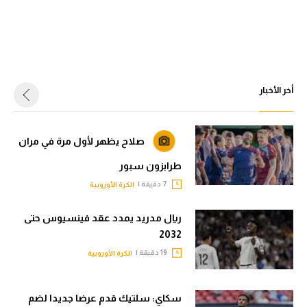
الوطن العربي
في المونديال
رياضة نسائية
أخر الأخبار
آسيا
أمريكا
صلاح يظهر لأول مرة في مران
ركن الألعاب
طرابزون سبور
7 دقيقة |
الكرة الأوروبية
أقسام خاصة
Gamers
ريال مدريد يمدد عقد فينسيوس حتى
2032
ميركاتو
19 دقيقة |
الكرة الأوروبية
تحقيق في الجول
سكاي: سلتيك قدم عرضا جديدا لضم
تقرير في الجول