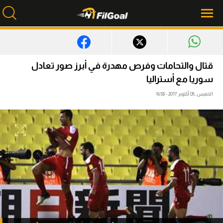
محتوى إخباري
قتال والتحامات وفرص مهدرة في أبرز صور تعادل
الرئيسية
سوريا مع أستراليا
الخميس، 05 أكتوبر 2017 - 16:58
أخبار
مباريات
ميركاتو
فانتازي في الجول
مسابقة التوقعات
فيديوهات
عدسات