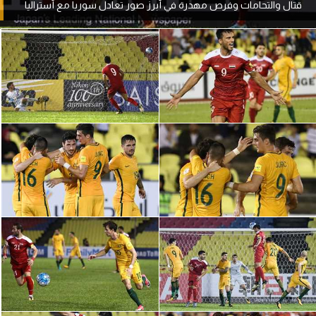
قتال والتحامات وفرص مهدرة في أبرز صور تعادل سوريا مع أستراليا
آراء حرة
ركن الألعاب
بطولات
أمريكا 2026
الدوري المصري
الدوري الإنجليزي الممتاز
الدوري الإسباني
الدوري الإيطالي
الدوري الألماني
الدوري الفرنسي