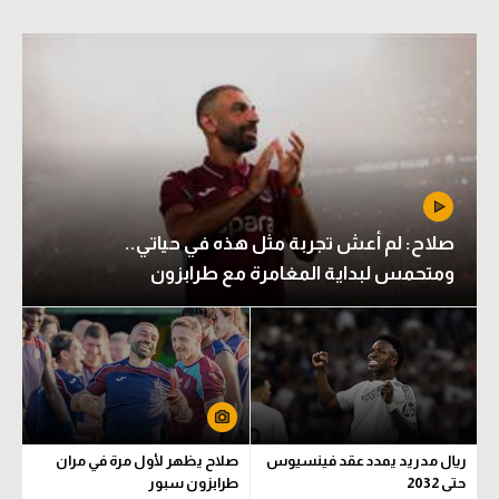
صلاح: لم أعش تجربة مثل هذه في حياتي..
ومتحمس لبداية المغامرة مع طرابزون
ريال مدريد يمدد عقد فينسيوس
صلاح يظهر لأول مرة في مران
حتى 2032
طرابزون سبور