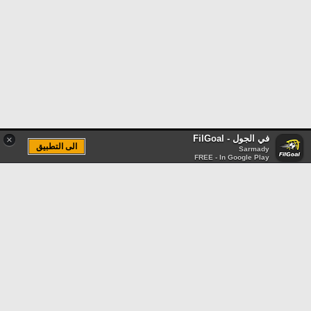
في الجول - FilGoal
×
الى التطبيق
Sarmady
FREE - In Google Play