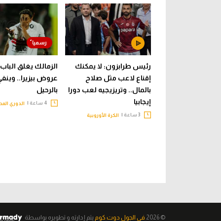
رئيس طرابزون: لا يمكنك
الزمالك يغلق الباب 
إقناع لاعب مثل صلاح
عروض بيزيرا.. وينف
بالمال.. وتريزيجيه لعب دورا
بالرحيل
إيجابيا
4 ساعة |
الدوري الم
3 ساعة |
الكرة الأوروبية
© 2026
فى الجول دوت كوم
يتم إدارته و تطويره
بواسطة