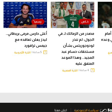
أمام
مصدر من الزمالك لـ في
أغلى حارس مرمى بريطاني..
ي وعده
الجول: لم ننذر
ليدز يعلن تعاقده مع
لودوجوريتس بشأن
جيمس ترافورد
مستحقات حسام عبد
5 ساعة |
صري
الكرة الأوروبية
المجيد.. وهذا الموعد
المتفق عليه
4 ساعة |
الكرة المصرية
سياسة الخصوصية
اعلن معنا