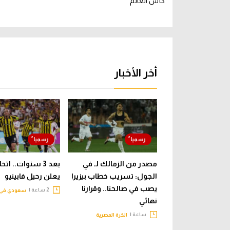
كأس العالم
أخر الأخبار
مصدر من الزمالك لـ في
بعد 3 سنوات.. ات
الجول: تسريب خطاب بيزيرا
يعلن رحيل فابينيو
يصب في صالحنا.. وقرارنا
2 ساعة |
سعودي في 
نهائي
ساعة |
الكرة المصرية