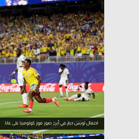
آراء حرة
الدوري ا
ركن الألعاب
دوري أبطا
دوري أبطا
كل البطولات
احتفال لويس دياز في أبرز صور فوز كولومبيا على غانا