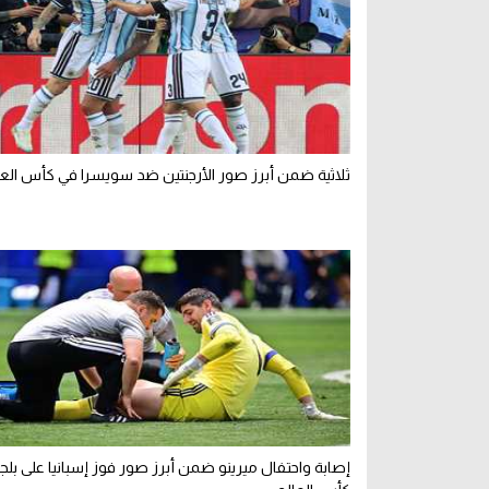
ثلاثية ضمن أبرز صور الأرجنتين ضد سويسرا في كأس العا
إصابة واحتفال ميرينو ضمن أبرز صور فوز إسبانيا على بلج