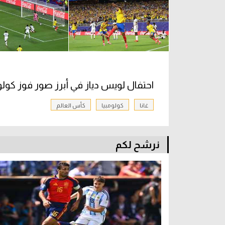
احتفال لويس دياز في أبرز صور فوز كولوم
غانا
كولومبيا
كأس العالم
نرشح لكم