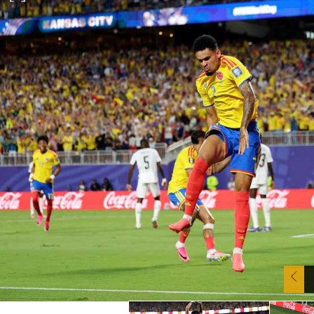
آسيا
دوري أبطال أوروبا
لسعودي للمحترفين
أمريكا
القسم الثاني
ل أوروبا
ركن الألعاب
رياضات أخرى
ل إفريقيا