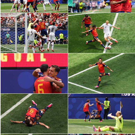
سعودي في الجول
الدوري الإنجليزي
الدوري الإسباني
دوري أبطال أوروبا
القسم الثاني
رياضات أخرى
أمم إفريقيا
كرة السلة الأمريكية
كرة سلة
كرة يد
كرة طائرة