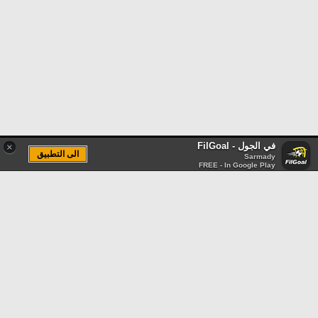
في الجول - FilGoal
×
الى التطبيق
Sarmady
FREE - In Google Play