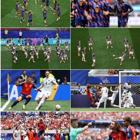
الدوري السعودي للمحترفين
دوري أبطال أوروبا
دوري أبطال إفريقيا
كل البطولات
أقسام
الكرة المصرية
الدوري المصري
الكرة الأوروبية
الكرة الإفريقية
منتخب مصر