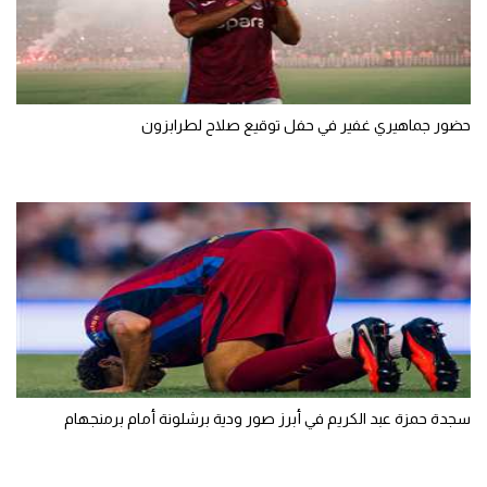
حضور جماهيري غفير في حفل توقيع صلاح لطرابزون
سجدة حمزة عبد الكريم في أبرز صور ودية برشلونة أمام برمنجهام