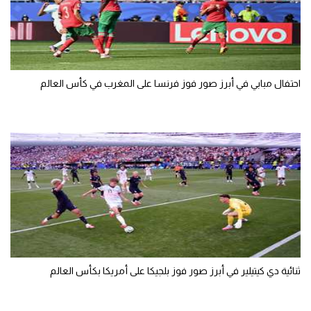
احتفال مبابي في أبرز صور فوز فرنسا على المغرب في كأس العالم
ثنائية دي كيتيلير في أبرز صور فوز بلجيكا على أمريكا بكأس العالم