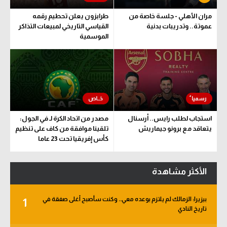
مران الأهلي - جلسة خاصة من
طرابزون يعلن تحطيم رقمه
عموتة.. وتدريبات بدنية
القياسي التاريخي لمبيعات التذاكر
الموسمية
استجاب لطلب رايس.. أرسنال
مصدر من اتحاد الكرة لـ في الجول:
يتعاقد مع برونو جيماريش
تلقينا موافقة من كاف على تنظيم
كأس إفريقيا تحت 23 عاما
الأكثر مشاهدة
بيزيرا: الزمالك لم يلتزم بوعده معي.. وكنت سأصبح أغلى صفقة في
1
تاريخ النادي