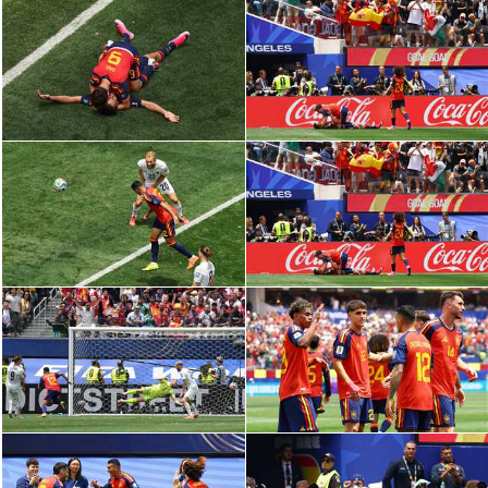
الوطن العربي
في المونديال
رياضة نسائية
آسيا
أمريكا
ركن الألعاب
أقسام خاصة
Gamers
ميركاتو
تحقيق في الجول
تقرير في الجول