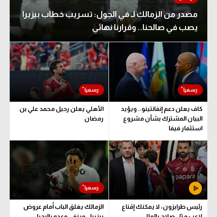
مصدر من الزمالك لـ في الجول: تسريب خطاب بيزيرا
يصب في صالحنا.. وقرارنا نهائي
كاف يعلن دعم إنفانتينو.. ويؤيد
الأهلي يعلن رحيل محمد علي بن
البيان المشترك بشأن مشروع
رمضان
استثمار فيفا
رئيس طرابزون: لا يمكنك إقناع
الزمالك يغلق الباب أمام عروض
لاعب مثل صلاح بالمال..
بيزيرا.. وينفي وعده بالرحيل