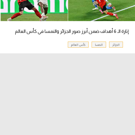
سعودي في الجول
الدوري الإنجليزي
إثارة الـ 6 أهداف ضمن أبرز صور الجزائر والنمسا في كأس العالم
الدوري الإسباني
دوري أبطال أوروبا
الجزائر
النمسا
كأس العالم
القسم الثاني
رياضات أخرى
أمم إفريقيا
كرة السلة الأمريكية
كرة سلة
كرة يد
كرة طائرة