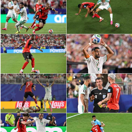
الدوري السعودي للمحترفين
دوري أبطال أوروبا
دوري أبطال إفريقيا
كل البطولات
أقسام
الكرة المصرية
الدوري المصري
الكرة الأوروبية
الكرة الإفريقية
منتخب مصر