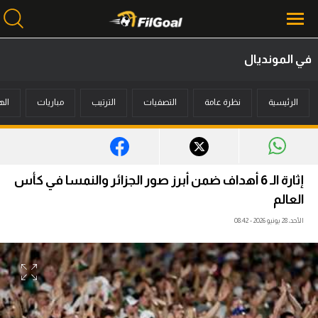
في المونديال
محتوى إخباري
الرئيسية
نظرة عامة
التصفيات
الترتيب
مباريات
اله
الرئيسية
أخبار
مباريات
إثارة الـ 6 أهداف ضمن أبرز صور الجزائر والنمسا في كأس
ميركاتو
العالم
الأحد، 28 يونيو 2026 - 08:42
فانتازي في الجول
مسابقة التوقعات
فيديوهات
عدسات