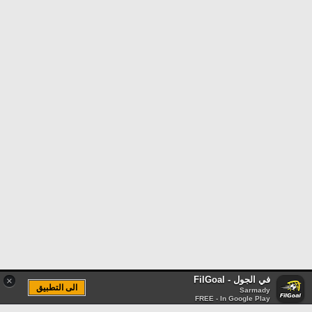
في الجول - FilGoal
×
الى التطبيق
Sarmady
FREE - In Google Play