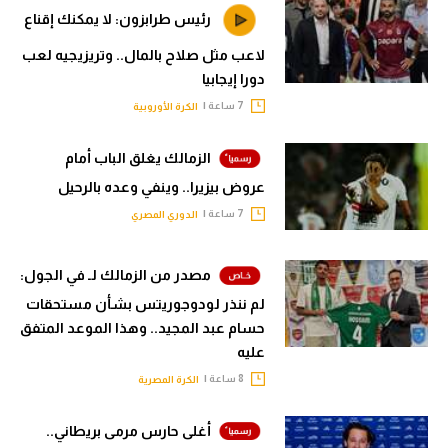
رئيس طرابزون: لا يمكنك إقناع
لاعب مثل صلاح بالمال.. وتريزيجيه لعب
دورا إيجابيا
7 ساعة |
الكرة الأوروبية
الزمالك يغلق الباب أمام
عروض بيزيرا.. وينفي وعده بالرحيل
7 ساعة |
الدوري المصري
مصدر من الزمالك لـ في الجول:
لم ننذر لودوجوريتس بشأن مستحقات
حسام عبد المجيد.. وهذا الموعد المتفق
عليه
8 ساعة |
الكرة المصرية
أغلى حارس مرمى بريطاني..