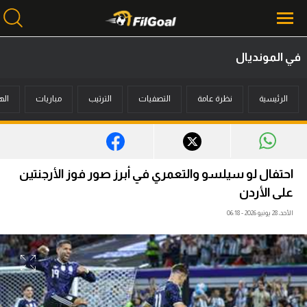
في المونديال
محتوى إخباري
الرئيسية
نظرة عامة
التصفيات
الترتيب
مباريات
اله
الرئيسية
أخبار
مباريات
احتفال لو سيلسو والتعمري في أبرز صور فوز الأرجنتين
ميركاتو
على الأردن
الأحد، 28 يونيو 2026 - 06:18
فانتازي في الجول
مسابقة التوقعات
فيديوهات
عدسات