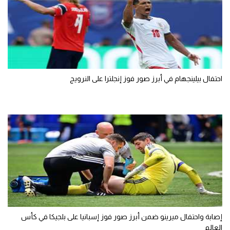
احتفال بيلينجهام في أبرز صور فوز إنجلترا على النرويج
إصابة واحتفال ميرينو ضمن أبرز صور فوز إسبانيا على بلجيكا في كأس
العالم