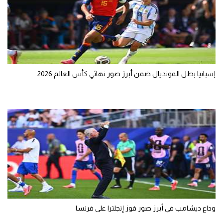
الوطن العربي
في المونديال
رياضة نسائية
آسيا
إسبانيا بطل المونديال ضمن أبرز صور نهائي كأس العالم 2026
أمريكا
ركن الألعاب
أقسام خاصة
Gamers
ميركاتو
تحقيق في الجول
وداع ديشامب في أبرز صور فوز إنجلترا على فرنسا
تقرير في الجول