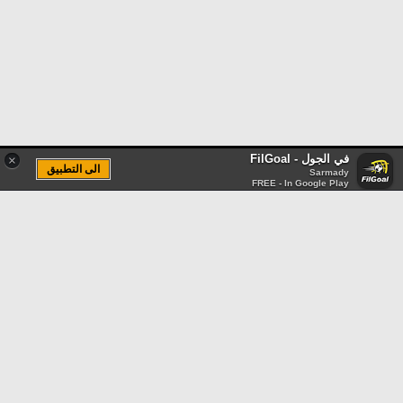
في الجول - FilGoal
×
الى التطبيق
Sarmady
FREE - In Google Play