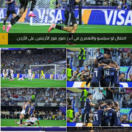
آراء حرة
ركن الألعاب
احتفال لو سيلسو والتعمري في أبرز صور فوز الأرجنتين على الأردن
بطولات
أمريكا 2026
الدوري المصري
الدوري الإنجليزي الممتاز
الدوري الإسباني
الدوري الإيطالي
الدوري الألماني
الدوري الفرنسي