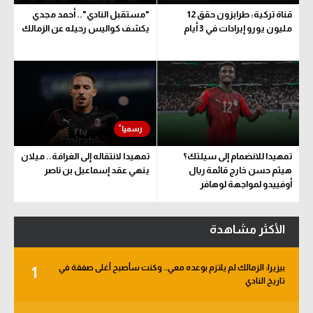
قناة تركية: طرابزون حقق 12
"مستقبل النادي".. أحمد مجدي
مليون يورو إيرادات في 3 أيام
يكشف كواليس رحيله عن الزمالك
تمهيدا للانضمام إلى سيلتك؟
تمهيدا لانتقاله إلى الغرافة.. ميلان
هيثم حسن خارج قائمة ريال
ينهي عقد إسماعيل بن ناصر
أوفييدو لمواجهة لوهافر
الأكثر مشاهدة
بيزيرا: الزمالك لم يلتزم بوعده معي.. وكنت سأصبح أغلى صفقة في
1
تاريخ النادي