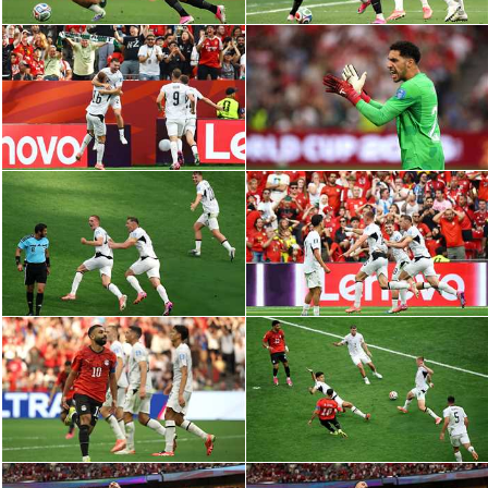
الوطن العربي
في المونديال
رياضة نسائية
آسيا
أمريكا
ركن الألعاب
أقسام خاصة
Gamers
ميركاتو
تحقيق في الجول
تقرير في الجول