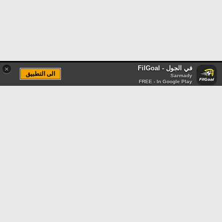
في الجول - FilGoal
×
الى التطبيق
Sarmady
FREE - In Google Play