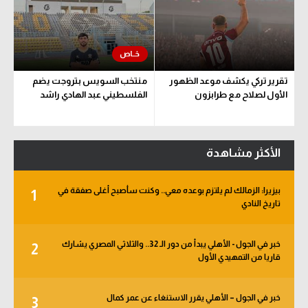
تقرير تركي يكشف موعد الظهور
منتخب السويس بتروجت يضم
الأول لصلاح مع طرابزون
الفلسطيني عبد الهادي راشد
الأكثر مشاهدة
بيزيرا: الزمالك لم يلتزم بوعده معي.. وكنت سأصبح أغلى صفقة في
1
تاريخ النادي
خبر في الجول - الأهلي يبدأ من دور الـ 32.. والثلاثي المصري يشارك
2
قاريا من التمهيدي الأول
خبر في الجول – الأهلي يقرر الاستنغاء عن عمر كمال
3