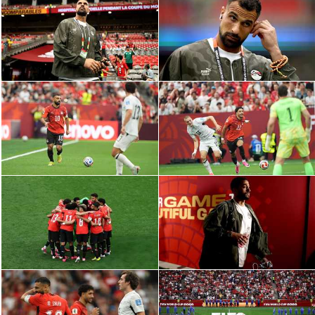
الدوري السعودي للمحترفين
دوري أبطال أوروبا
دوري أبطال إفريقيا
كل البطولات
أقسام
الكرة المصرية
الدوري المصري
الكرة الأوروبية
الكرة الإفريقية
منتخب مصر