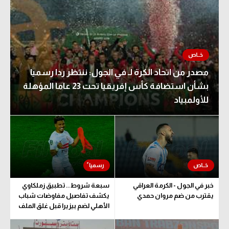
مصدر من اتحاد الكرة لـ في الجول: ننتظر ردا رسميا
بشأن استضافة كأس إفريقيا تحت 23 عاما المؤهلة
للأولمبياد
خبر في الجول - الكرمة العراقي
سبعة شروط.. تطبيق زملكاوي
يقترب من ضم مروان حمدي
يكشف تفاصيل مفاوضات شباب
الأهلي لضم بيزيرا قبل غلق الملف