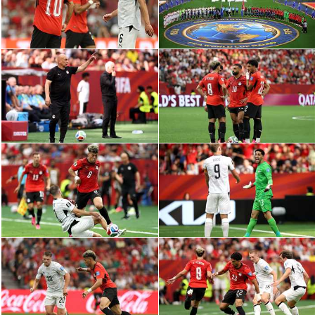
سعودي في الجول
الدوري الإنجليزي
الدوري الإسباني
دوري أبطال أوروبا
القسم الثاني
رياضات أخرى
أمم إفريقيا
كرة السلة الأمريكية
كرة سلة
كرة يد
كرة طائرة