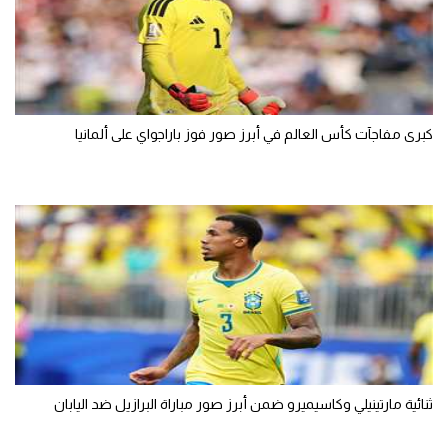
كبرى مفاجآت كأس العالم في أبرز صور فوز باراجواي على ألمانيا
ثنائية مارتينيلي وكاسيميرو ضمن أبرز صور مباراة البرازيل ضد اليابان