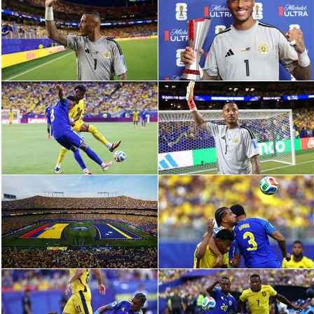
الدوري السعودي للمحترفين
دوري أبطال أوروبا
دوري أبطال إفريقيا
كل البطولات
أقسام
الكرة المصرية
الدوري المصري
الكرة الأوروبية
الكرة الإفريقية
منتخب مصر