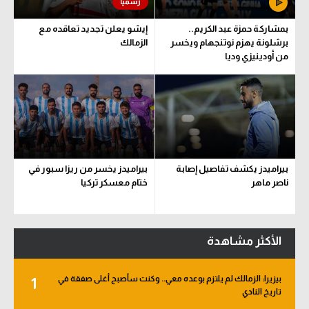
بمشاركة حمزة عبد الكريم..
إيشو يعلن تجديد تعاقده مع
برشلونة يهزم نوتنجهام ويخسر
الزمالك
من أودينيزي وديا
بيراميدز يكشف تفاصيل إصابة
بيراميدز يخسر من ريزا سبور في
ناصر ماهر
ختام معسكر تركيا
الأكثر مشاهدة
بيزيرا: الزمالك لم يلتزم بوعده معي.. وكنت سأصبح أغلى صفقة في
1
تاريخ النادي