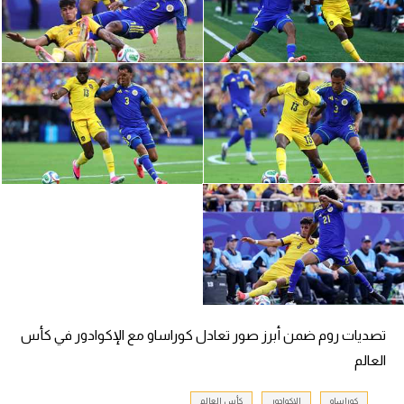
سعودي في الجول
الدوري الإنجليزي
الدوري الإسباني
دوري أبطال أوروبا
القسم الثاني
رياضات أخرى
أمم إفريقيا
كرة السلة الأمريكية
كرة سلة
تصديات روم ضمن أبرز صور تعادل كوراساو مع الإكوادور في كأس
كرة يد
العالم
كرة طائرة
كوراساو
الإكوادور
كأس العالم