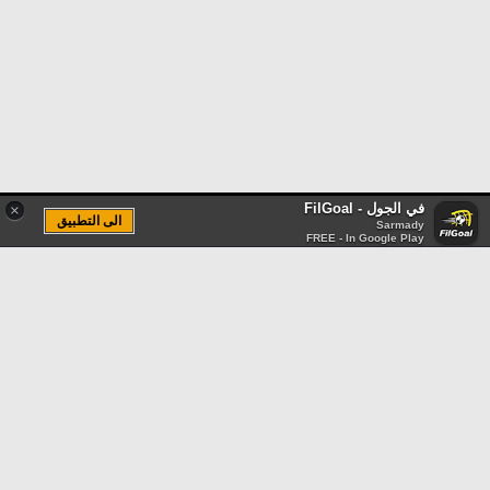
في الجول - FilGoal
×
الى التطبيق
Sarmady
FREE - In Google Play