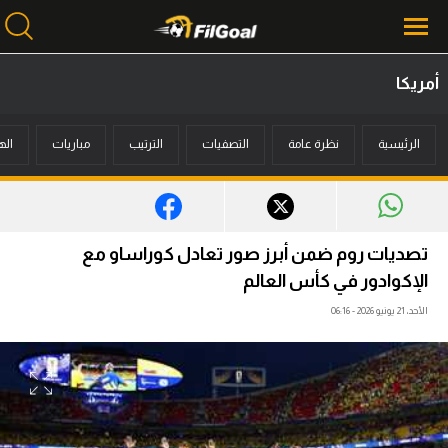
أمريكا
محتوى إخباري
الرئيسية
نظرة عامة
التصفيات
الترتيب
مباريات
اله
الرئيسية
أخبار
مباريات
تصديات روم ضمن أبرز صور تعادل كوراساو مع
ميركاتو
الإكوادور في كأس العالم
الأحد، 21 يونيو 2026 - 06:16
فانتازي في الجول
مسابقة التوقعات
فيديوهات
عدسات