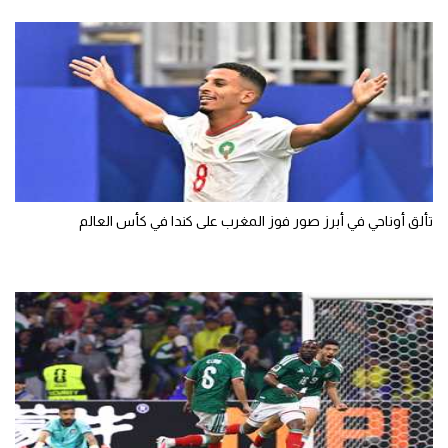
تألق أوناحي في أبرز صور فوز المغرب على كندا في كأس العالم