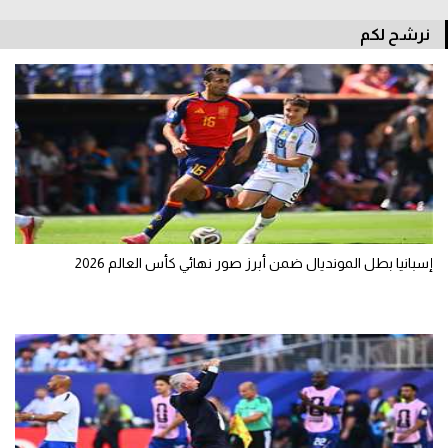
تحليل في الجول
نرشح لكم
حكايات في الجول
كويز في الجول
فيديو في الجول
إسبانيا بطل المونديال ضمن أبرز صور نهائي كأس العالم 2026