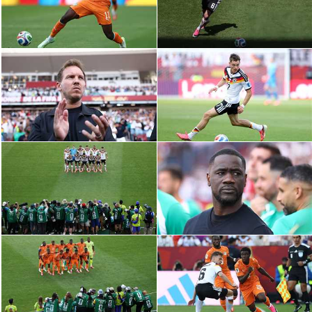
سعودي في الجول
الدوري الإنجليزي
الدوري الإسباني
دوري أبطال أوروبا
القسم الثاني
رياضات أخرى
أمم إفريقيا
كرة السلة الأمريكية
كرة سلة
كرة يد
كرة طائرة