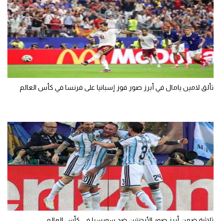
تألق لامين يامال في أبرز صور فوز إسبانيا على فرنسا في كأس العالم
ثلاثية ضمن أبرز صور الأرجنتين ضد سويسرا في كأس العالم