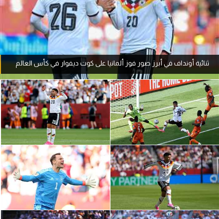
آراء حرة
ركن الألعاب
ثنائية أونداف في أبرز صور فوز ألمانيا على كوت ديفوار في كأس العالم
بطولات
أمريكا 2026
الدوري المصري
الدوري الإنجليزي الممتاز
الدوري الإسباني
الدوري الإيطالي
الدوري الألماني
الدوري الفرنسي