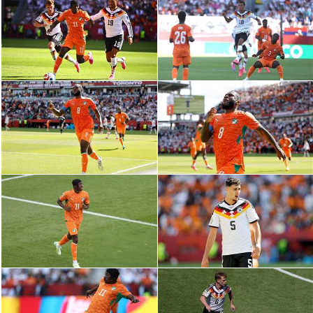
الدوري السعودي للمحترفين
دوري أبطال أوروبا
دوري أبطال إفريقيا
كل البطولات
أقسام
الكرة المصرية
الدوري المصري
الكرة الأوروبية
الكرة الإفريقية
منتخب مصر