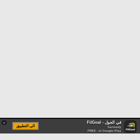
في الجول - FilGoal
×
الى التطبيق
Sarmady
FREE - In Google Play