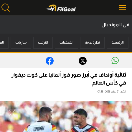
في المونديال
محتوى إخباري
الرئيسية
نظرة عامة
التصفيات
الترتيب
مباريات
اله
الرئيسية
أخبار
مباريات
ثنائية أونداف في أبرز صور فوز ألمانيا على كوت ديفوار
ميركاتو
في كأس العالم
الأحد، 21 يونيو 2026 - 01:15
فانتازي في الجول
مسابقة التوقعات
فيديوهات
عدسات