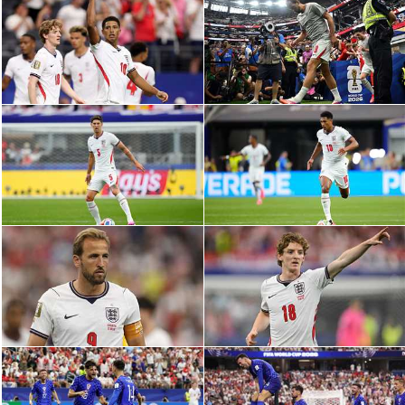
الدوري السعودي للمحترفين
دوري أبطال أوروبا
دوري أبطال إفريقيا
كل البطولات
أقسام
الكرة المصرية
الدوري المصري
الكرة الأوروبية
الكرة الإفريقية
منتخب مصر