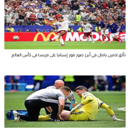
تألق لامين يامال في أبرز صور فوز إسبانيا على فرنسا في كأس العالم