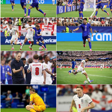
سعودي في الجول
الدوري الإنجليزي
الدوري الإسباني
دوري أبطال أوروبا
القسم الثاني
رياضات أخرى
أمم إفريقيا
كرة السلة الأمريكية
كرة سلة
كرة يد
كرة طائرة