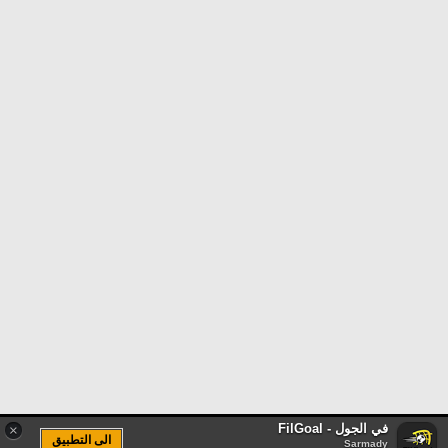
في الجول - FilGoal
×
الى التطبيق
Sarmady