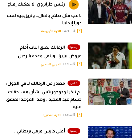
رئيس طرابزون: لا يمكنك إقناع
لاعب مثل صلاح بالمال.. وتريزيجيه لعب
دورا إيجابيا
4 ساعة |
الكرة الأوروبية
الزمالك يغلق الباب أمام
عروض بيزيرا.. وينفي وعده بالرحيل
5 ساعة |
الدوري المصري
مصدر من الزمالك لـ في الجول:
لم ننذر لودوجوريتس بشأن مستحقات
حسام عبد المجيد.. وهذا الموعد المتفق
عليه
5 ساعة |
الكرة المصرية
أغلى حارس مرمى بريطاني..