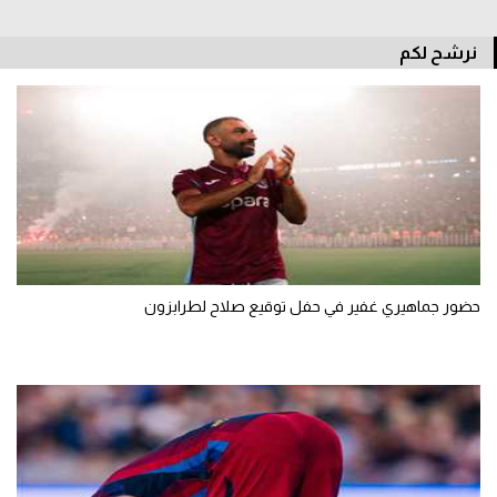
نرشح لكم
حضور جماهيري غفير في حفل توقيع صلاح لطرابزون