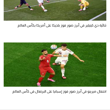
ثنائية دي كيتيلير في أبرز صور فوز بلجيكا على أمريكا بكأس العالم
احتفال ميرينو في أبرز صور فوز إسبانيا على البرتغال في كأس العالم