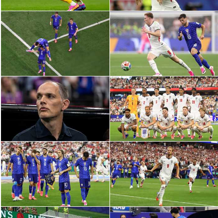
الوطن العربي
في المونديال
رياضة نسائية
آسيا
أمريكا
ركن الألعاب
أقسام خاصة
Gamers
ميركاتو
تحقيق في الجول
تقرير في الجول