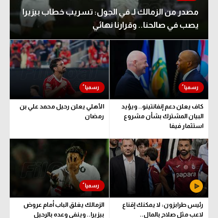
مصدر من الزمالك لـ في الجول: تسريب خطاب بيزيرا
يصب في صالحنا.. وقرارنا نهائي
كاف يعلن دعم إنفانتينو.. ويؤيد
الأهلي يعلن رحيل محمد علي بن
البيان المشترك بشأن مشروع
رمضان
استثمار فيفا
رئيس طرابزون: لا يمكنك إقناع
الزمالك يغلق الباب أمام عروض
لاعب مثل صلاح بالمال..
بيزيرا.. وينفي وعده بالرحيل