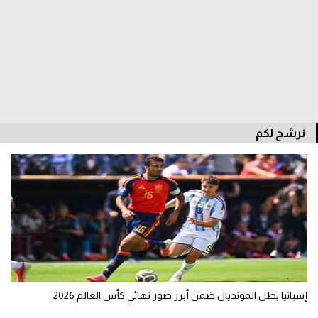
الوطن العربي
في المونديال
رياضة نسائية
آسيا
أمريكا
نرشح لكم
ركن الألعاب
أقسام خاصة
Gamers
ميركاتو
تحقيق في الجول
إسبانيا بطل المونديال ضمن أبرز صور نهائي كأس العالم 2026
تقرير في الجول