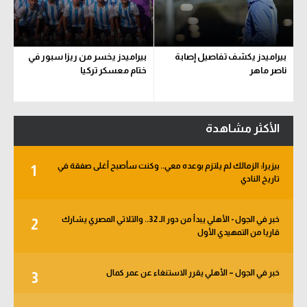
بيراميدز يكشف تفاصيل إصابة
بيراميدز يخسر من ريزا سبور في
ناصر ماهر
ختام معسكر تركيا
الأكثر مشاهدة
بيزيرا: الزمالك لم يلتزم بوعده معي.. وكنت سأصبح أغلى صفقة في
1
تاريخ النادي
خبر في الجول - الأهلي يبدأ من دور الـ 32.. والثلاثي المصري يشارك
2
قاريا من التمهيدي الأول
خبر في الجول – الأهلي يقرر الاستنغاء عن عمر كمال
3