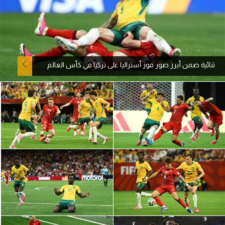
آراء حرة
ركن الألعاب
ثنائية ضمن أبرز صور فوز أستراليا على تركيا في كأس العالم
بطولات
أمريكا 2026
الدوري المصري
الدوري الإنجليزي الممتاز
الدوري الإسباني
الدوري الإيطالي
الدوري الألماني
الدوري الفرنسي