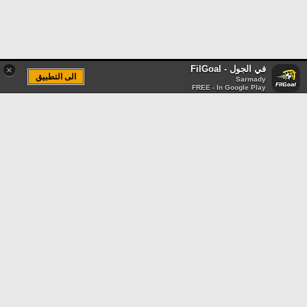
في الجول - FilGoal
×
الى التطبيق
Sarmady
FREE - In Google Play