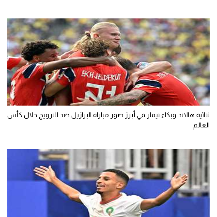
تحليل في الجول
حكايات في الجول
كويز في الجول
فيديو في الجول
ثنائية هالاند وبكاء نيمار في أبرز صور مباراة البرازيل ضد النرويج خلال كأس
العالم