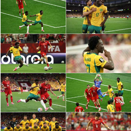
الدوري السعودي للمحترفين
دوري أبطال أوروبا
دوري أبطال إفريقيا
كل البطولات
أقسام
الكرة المصرية
الدوري المصري
الكرة الأوروبية
الكرة الإفريقية
منتخب مصر