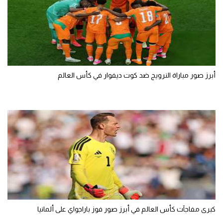
أبرز صور مباراة النرويج ضد كوت ديفوار في كأس العالم
كبرى مفاجآت كأس العالم في أبرز صور فوز باراجواي على ألمانيا