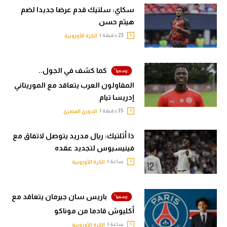
سكاي: سلتيك قدم عرضا جديدا لضم
هيثم حسن
23 دقيقة |
الكرة الأوروبية
كما كشف في الجول..
المقاولون العرب يتعاقد مع الموريتاني
إدريسا تيام
35 دقيقة |
الدوري المصري
ذا أثلتيك: ريال مدريد يتوصل لاتفاق مع
فينيسيوس لتجديد عقده
ساعة |
الكرة الأوروبية
باريس سان جيرمان يتعاقد مع
أكليوش قادما من موناكو
ساعة |
الكرة الأوروبية