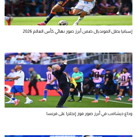
تحليل في الجول
حكايات في الجول
إسبانيا بطل المونديال ضمن أبرز صور نهائي كأس العالم 2026
كويز في الجول
فيديو في الجول
وداع ديشامب في أبرز صور فوز إنجلترا على فرنسا