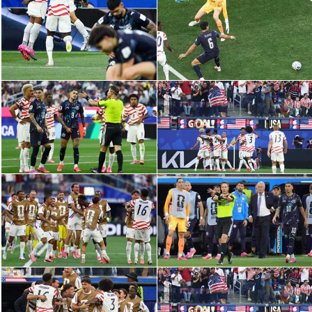
الدوري السعودي للمحترفين
دوري أبطال أوروبا
دوري أبطال إفريقيا
كل البطولات
أقسام
الكرة المصرية
الدوري المصري
الكرة الأوروبية
الكرة الإفريقية
منتخب مصر