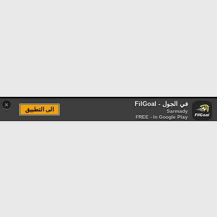
في الجول - FilGoal
×
الى التطبيق
Sarmady
FREE - In Google Play