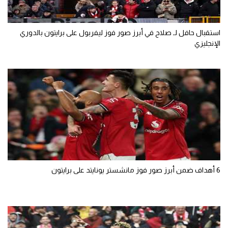
استقبال حافل لـ صلاح في أبرز صور فوز ليفربول على برايتون بالدوري
الإنجليزي
6 أهداف ضمن أبرز صور فوز مانشستر يونايتد على برايتون