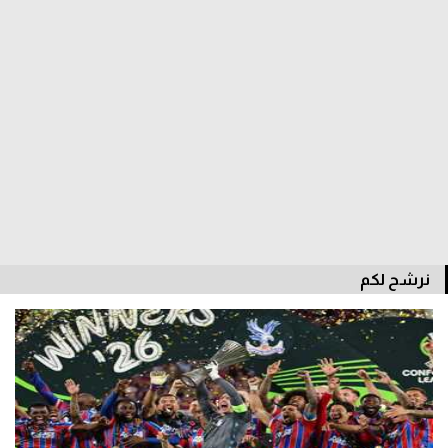
الوطن العربي
في المونديال
رياضة نسائية
آسيا
أمريكا
ركن الألعاب
نرشح لكم
أقسام خاصة
Gamers
ميركاتو
تحقيق في الجول
تقرير في الجول