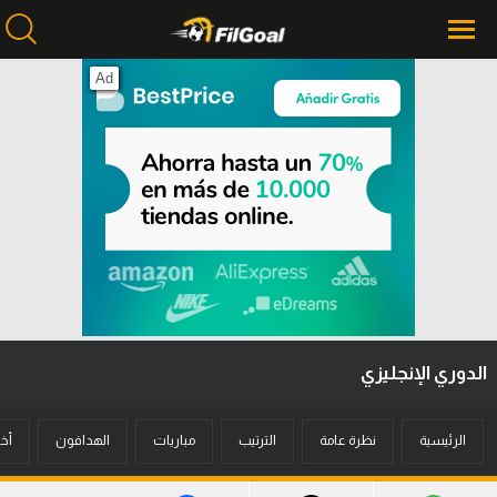
Ad
محتوى إخباري
الرئيسية
أخبار
مباريات
ميركاتو
فانتازي في الجول
الدوري الإنجليزي
مسابقة التوقعات
فيديوهات
الرئيسية
نظرة عامة
الترتيب
مباريات
الهدافون
أخب
عدسات