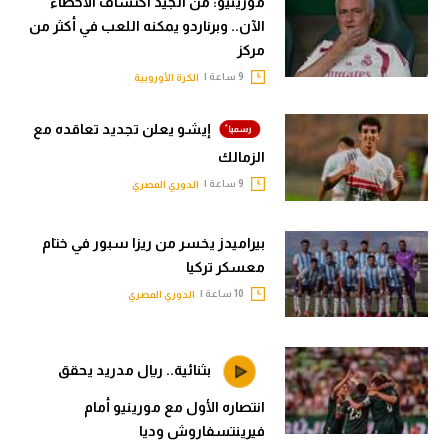
مورينيو: من الجيد اكتشاف الأخطاء
الآن.. وبرناردو يمكنه اللعب في أكثر من
مركز
9 ساعة |
الكرة الأوروبية
إيشو يعلن تجديد تعاقده مع
الزمالك
9 ساعة |
الدوري المصري
بيراميدز يخسر من ريزا سبور في ختام
معسكر تركيا
10 ساعة |
الدوري المصري
بثنائية.. ريال مدريد يحقق
انتصاره الأول مع مورينيو أمام
فيرينتسفاروش وديا