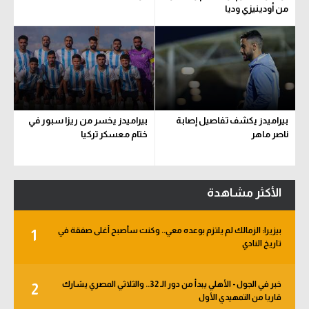
من أودينيزي وديا
بيراميدز يكشف تفاصيل إصابة
بيراميدز يخسر من ريزا سبور في
ناصر ماهر
ختام معسكر تركيا
الأكثر مشاهدة
بيزيرا: الزمالك لم يلتزم بوعده معي.. وكنت سأصبح أغلى صفقة في
1
تاريخ النادي
خبر في الجول - الأهلي يبدأ من دور الـ 32.. والثلاثي المصري يشارك
2
قاريا من التمهيدي الأول