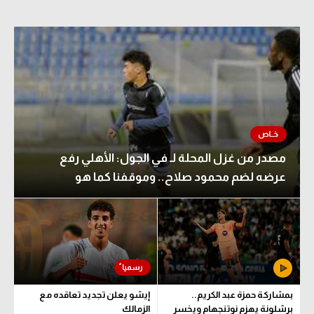
مصدر من غزل المحلة لـ في الجول: الأهلي رفع
عرضه لضم محمود صلاح.. وموقفنا كما هو
بمشاركة حمزة عبد الكريم..
إيشو يعلن تجديد تعاقده مع
برشلونة يهزم نوتنجهام ويخسر
الزمالك