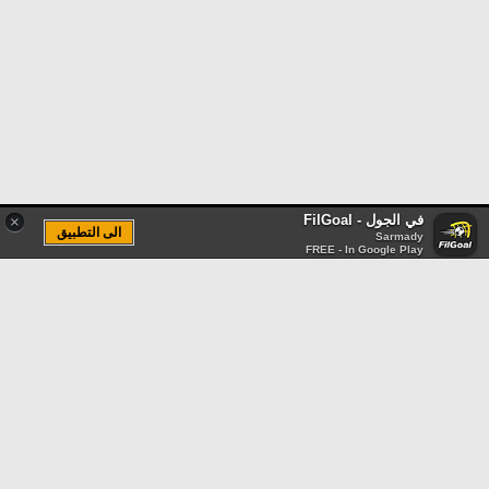
في الجول - FilGoal
×
الى التطبيق
Sarmady
FREE - In Google Play