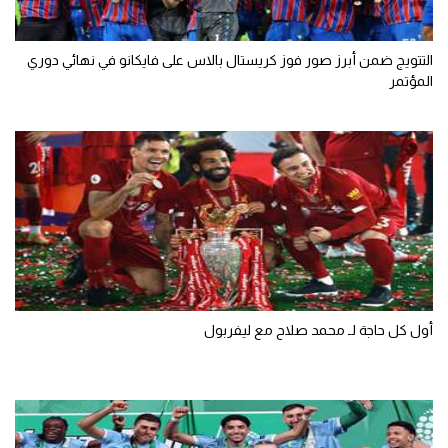
تحليل في الجول
التتويج ضمن أبرز صور فوز كريستال بالاس على فايكانو في نهائي دوري
حكايات في الجول
المؤتمر
كويز في الجول
فيديو في الجول
أول كل حاجة لـ محمد صلاح مع ليفربول