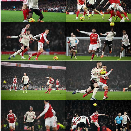
الدوري السعودي للمحترفين
دوري أبطال أوروبا
دوري أبطال إفريقيا
كل البطولات
أقسام
الكرة المصرية
الدوري المصري
الكرة الأوروبية
الكرة الإفريقية
منتخب مصر