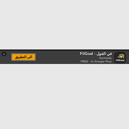
في الجول - FilGoal
×
الى التطبيق
Sarmady
FREE - In Google Play