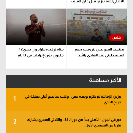
الأهلي لضم بيزيرا قبل غلق الملف
منتخب السويس بتروجت يضم
قناة تركية: طرابزون حقق 12
الفلسطيني عبد الهادي راشد
مليون يورو إيرادات في 3 أيام
الأكثر مشاهدة
بيزيرا: الزمالك لم يلتزم بوعده معي.. وكنت سأصبح أغلى صفقة في
1
تاريخ النادي
خبر في الجول - الأهلي يبدأ من دور الـ 32.. والثلاثي المصري يشارك
2
قاريا من التمهيدي الأول