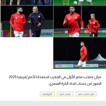
الوطن العربي
في المونديال
رياضة نسائية
آسيا
أمريكا
ركن الألعاب
أقسام خاصة
Gamers
مران منتخب مصر الأول في المغرب استعدادا لأمم إفريقيا 2025
الصور من حساب اتحاد الكرة المصري
ميركاتو
تحقيق في الجول
مران منتخب مصر
منتخب مصر
أمم إفريقيا
تقرير في الجول