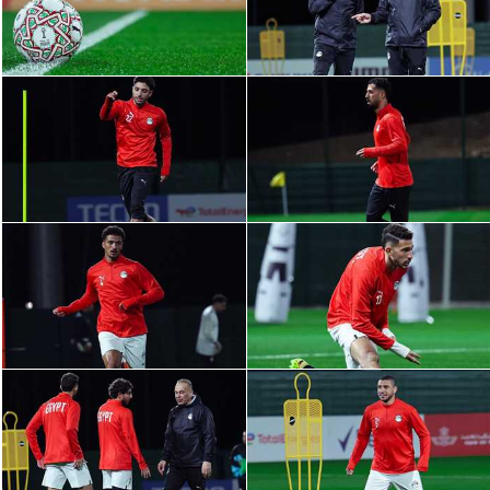
سعودي في الجول
الدوري الإنجليزي
الدوري الإسباني
دوري أبطال أوروبا
القسم الثاني
رياضات أخرى
أمم إفريقيا
كرة السلة الأمريكية
كرة سلة
كرة يد
كرة طائرة