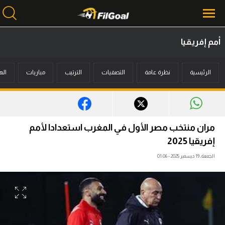
أمم إفريقيا
محتوى إخباري
الرئيسية
نظرة عامة
التصفيات
الترتيب
مباريات
اله
الرئيسية
أخبار
مباريات
مران منتخب مصر الأول في المغرب استعدادا لأمم
ميركاتو
إفريقيا 2025
الجمعة، 19 ديسمبر 2025 - 01:06
فانتازي في الجول
مسابقة التوقعات
فيديوهات
عدسات