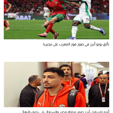
تألق بونو أبرز في صور فوز المغرب على نيجيريا
أمم إفريقيا - أبرز صور مباراة مصر والسنغال في نصف النهائي