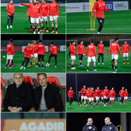
الدوري السعودي للمحترفين
دوري أبطال أوروبا
دوري أبطال إفريقيا
كل البطولات
أقسام
الكرة المصرية
الدوري المصري
الكرة الأوروبية
الكرة الإفريقية
منتخب مصر