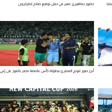
نيا
حضور جماهيري غفير في حفل توقيع صلاح لطرابزون
أبرز صور تتويج المصري ببطولة كأس عاصمة مصر بالفوز على إنبي