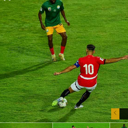
آسيا
دوري أبطال أوروبا
لسعودي للمحترفين
أمريكا
القسم الثاني
ل أوروبا
ركن الألعاب
رياضات أخرى
ل إفريقيا