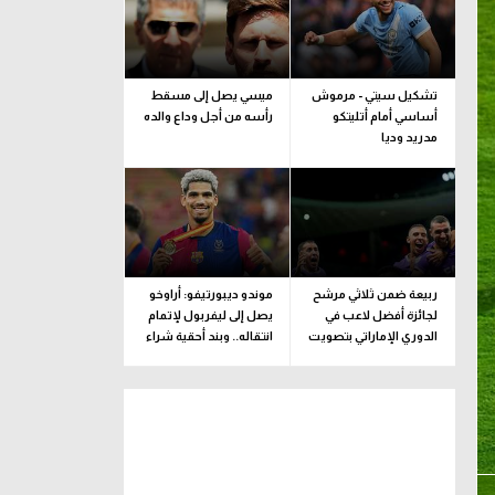
تشكيل سيتي - مرموش
ميسي يصل إلى مسقط
أساسي أمام أتليتكو
رأسه من أجل وداع والده
مدريد وديا
ربيعة ضمن ثلاثي مرشح
موندو ديبورتيفو: أراوخو
لجائزة أفضل لاعب في
يصل إلى ليفربول لإتمام
الدوري الإماراتي بتصويت
انتقاله.. وبند أحقية شراء
الجماهير
ضمن الإعارة