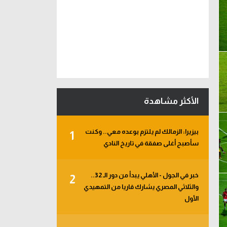
الأكثر مشاهدة
بيزيرا: الزمالك لم يلتزم بوعده معي.. وكنت
1
سأصبح أغلى صفقة في تاريخ النادي
خبر في الجول - الأهلي يبدأ من دور الـ 32..
2
والثلاثي المصري يشارك قاريا من التمهيدي
الأول