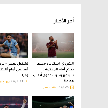
أخر الأخبار
الشروق: استدعاء محمد
تشكيل سيتي - م
صلاح أمام المحكمة 6
أساسي أمام أتليتكو
سبتمبر بسبب دعوى أتعاب
وديا
محاماة
24 دقيقة |
الدوري الإ
15 دقيقة |
منتخب مصر