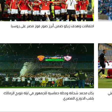
احتفالات وهدف زيكو ضمن أبرز صور فوز مصر على روسيا
لي
بكاء محمد شحاتة ودخلة حماسية للجمهور في ليلة تتويج الزمالك
بلقب الدوري المصري