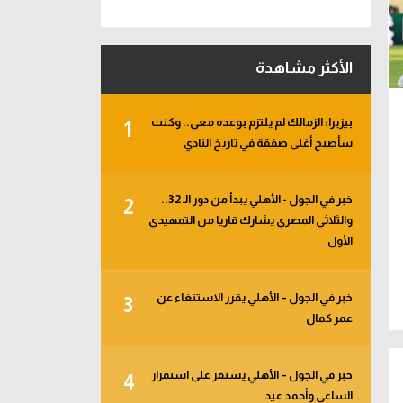
الأكثر مشاهدة
بيزيرا: الزمالك لم يلتزم بوعده معي.. وكنت
1
سأصبح أغلى صفقة في تاريخ النادي
خبر في الجول - الأهلي يبدأ من دور الـ 32..
2
والثلاثي المصري يشارك قاريا من التمهيدي
الأول
خبر في الجول – الأهلي يقرر الاستنغاء عن
3
عمر كمال
خبر في الجول – الأهلي يستقر على استمرار
4
الساعي وأحمد عيد