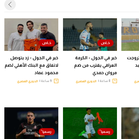
روجت
خبر في الجول - الكرمة
خبر في الجول - زد يتوصل
د
العراقي يقترب من ضم
لاتفاق مع البنك الأهلي لضم
مروان حمدي
محمود عماد
8 ساعة |
9 ساعة |
صري
الدوري المصري
الدوري المصري