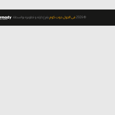
© 2026
فى الجول دوت كوم
يتم إدارته و تطويره
بواسطة