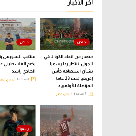
أخر الأخبار
مصدر من اتحاد الكرة لـ في
منتخب السويس بت
الجول: ننتظر ردا رسميا
يضم الفلسطيني عب
بشأن استضافة كأس
الهادي راشد
إفريقيا تحت 23 عاما
8 ساعة |
الدوري الم
المؤهلة للأولمبياد
7 ساعة |
منتخب مصر