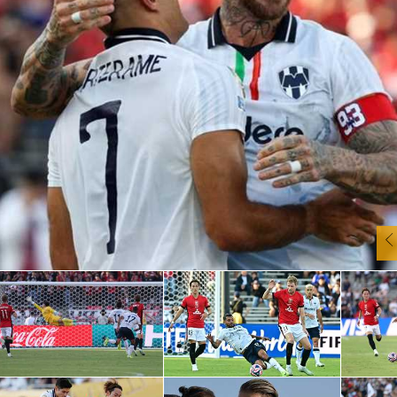
آسيا
دوري أبطال أوروبا
لسعودي للمحترفين
أمريكا
القسم الثاني
ل أوروبا
ركن الألعاب
رياضات أخرى
ل إفريقيا