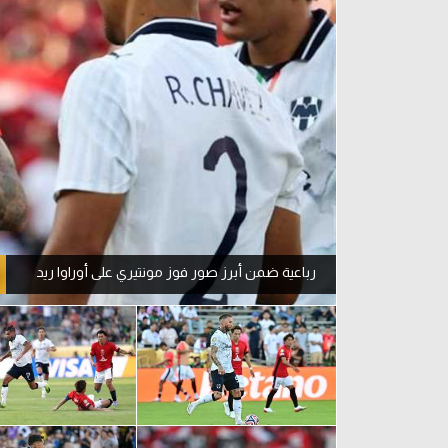
آراء حرة
الدوري ا
ركن الألعاب
دوري أبطا
دوري أبطا
كل البطولات
رباعية ضمن أبرز صور فوز مونتيري على أوراوا ريد