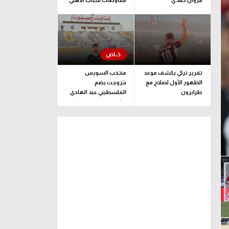
مروان حمدي
مفاوضات شباب الأهلي
لضم بيزيرا قبل غلق
الملف
تقرير تركي يكشف موعد
منتخب السويس
الظهور الأول لصلاح مع
بتروجت يضم
طرابزون
الفلسطيني عبد الهادي
راشد