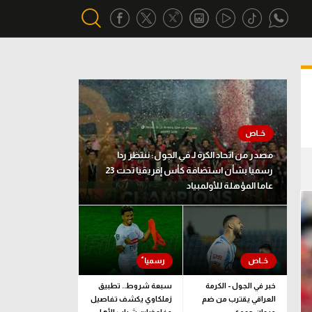
أقسام خاصة
Gamers
يكية
ميركاتو
مصدر من اتحاد الكرة لـ في الجول: ننتظر ردا
تحقيق في الجول
رسميا بشأن استضافة كأس إفريقيا تحت 23
عاما المؤهلة للأولمبياد
تقرير في الجول
تحليل في الجول
حكايات في الجول
كويز في الجول
خبر في الجول - الكرمة
سبعة شروط.. تطبيق
العراقي يقترب من ضم
زملكاوي يكشف تفاصيل
فيديو في الجول