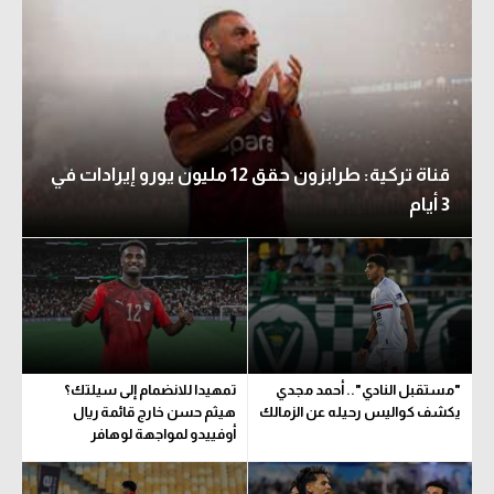
قناة تركية: طرابزون حقق 12 مليون يورو إيرادات في
3 أيام
"مستقبل النادي".. أحمد مجدي
تمهيدا للانضمام إلى سيلتك؟
يكشف كواليس رحيله عن الزمالك
هيثم حسن خارج قائمة ريال
أوفييدو لمواجهة لوهافر