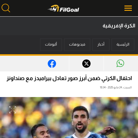
الكرة الإفريقية
محتوى إخباري
الرئيسية
أخبار
فيديوهات
ألبومات
الرئيسية
أخبار
مباريات
احتفال الكرتي ضمن أبرز صور تعادل بيراميدز مع صنداونز
ميركاتو
السبت، 24 مايو 2025 - 18:34
فانتازي في الجول
مسابقة التوقعات
فيديوهات
عدسات