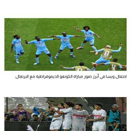
احتفال ويسا في أبرز صور مباراة الكونغو الديموقراطية مع البرتغال