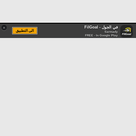
في الجول - FilGoal
×
الى التطبيق
Sarmady
FREE - In Google Play