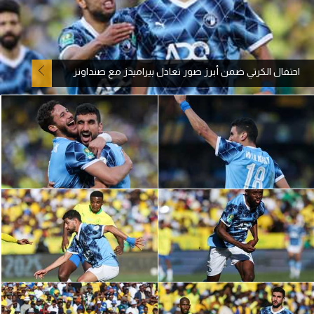
آراء حرة
ركن الألعاب
احتفال الكرتي ضمن أبرز صور تعادل بيراميدز مع صنداونز
بطولات
أمريكا 2026
الدوري المصري
الدوري الإنجليزي الممتاز
الدوري الإسباني
الدوري الإيطالي
الدوري الألماني
الدوري الفرنسي