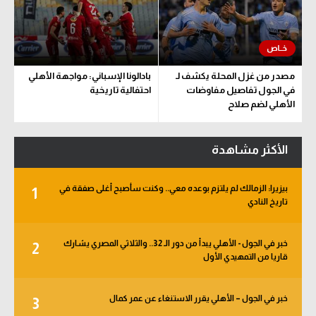
مصدر من غزل المحلة يكشف لـ
بادالونا الإسباني: مواجهة الأهلي
في الجول تفاصيل مفاوضات
احتفالية تاريخية
الأهلي لضم صلاح
الأكثر مشاهدة
بيزيرا: الزمالك لم يلتزم بوعده معي.. وكنت سأصبح أغلى صفقة في
1
تاريخ النادي
خبر في الجول - الأهلي يبدأ من دور الـ 32.. والثلاثي المصري يشارك
2
قاريا من التمهيدي الأول
خبر في الجول – الأهلي يقرر الاستنغاء عن عمر كمال
3