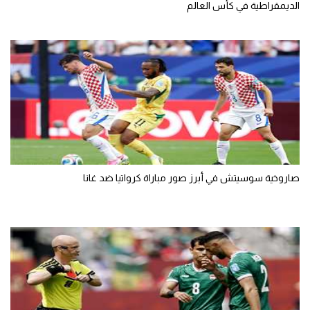
الديمقراطية في كأس العالم
الوطن العربي
في المونديال
رياضة نسائية
آسيا
أمريكا
ركن الألعاب
صاروخية سوسيتش في أبرز صور مباراة كرواتيا ضد غانا
أقسام خاصة
Gamers
ميركاتو
تحقيق في الجول
تقرير في الجول