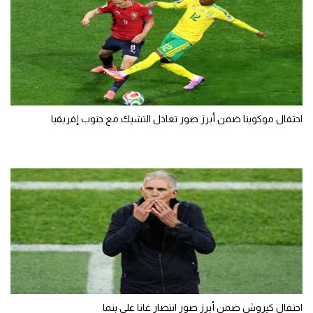
احتفال موكوينا ضمن أبرز صور تعادل التشيك مع جنوب إفريقيا
احتفال كيروش ضمن أبرز صور انتصار غانا على بنما