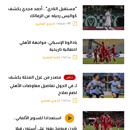
"مستقبل النادي".. أحمد مجدي يكشف
كواليس رحيله عن الزمالك
40 دقيقة |
الدوري المصري
بادالونا الإسباني: مواجهة الأهلي
احتفالية تاريخية
ساعة |
الكرة المصرية
مصدر من غزل المحلة يكشف
لـ في الجول تفاصيل مفاوضات الأهلي
لضم صلاح
ساعة |
الدوري المصري
استعدادا للسوبر الألماني..
بايرن ميونيخ يفوز على أستون فيلا