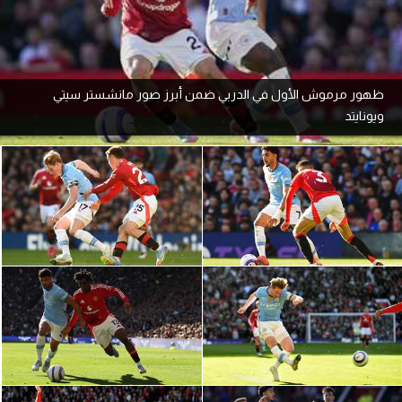
آراء حرة
ركن الألعاب
ظهور مرموش الأول في الدربي ضمن أبرز صور مانشستر سيتي
ويونايتد
بطولات
أمريكا 2026
الدوري المصري
الدوري الإنجليزي الممتاز
الدوري الإسباني
الدوري الإيطالي
الدوري الألماني
الدوري الفرنسي