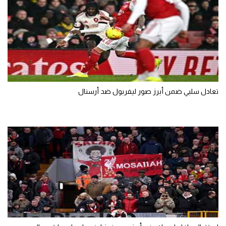
تعادل سلبي ضمن أبرز صور ليفربول ضد أرسنال