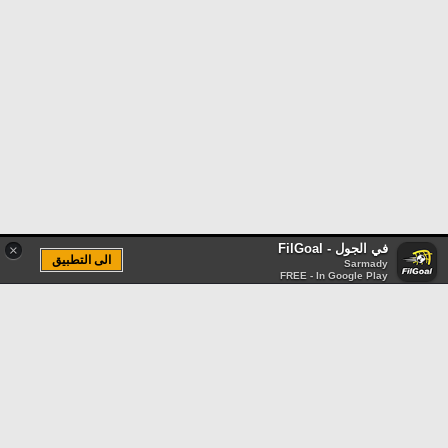
في الجول - FilGoal
×
الى التطبيق
Sarmady
FREE - In Google Play