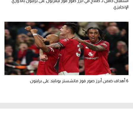
استقبال حافل لـ صلاح في أبرز صور فوز ليفربول على برايتون بالدوري
الإنجليزي
6 أهداف ضمن أبرز صور فوز مانشستر يونايتد على برايتون