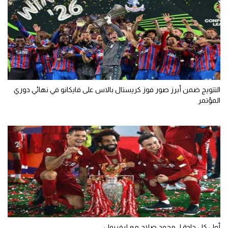
الوطن العربي
في المونديال
رياضة نسائية
آسيا
التتويج ضمن أبرز صور فوز كريستال بالاس على فايكانو في نهائي دوري
أمريكا
المؤتمر
ركن الألعاب
أقسام خاصة
Gamers
ميركاتو
تحقيق في الجول
تقرير في الجول
أول كل حاجة لـ محمد صلاح مع ليفربول