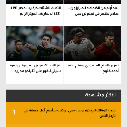
بعد أيام من انضمامه لـ طرابزون..
انتهت ناشئات كرة يد - مصر (19)-
صلاح يظهر في فيلم ترويجي
(23) الدنمارك.. المركز الرابع
تقرير: الفتح السعودي مهتم بضم
هز الشباك مرتين.. مرموش يقود
أحمد فتوح
سيتي للفوز على أتليتكو مدريد
الأكثر مشاهدة
بيزيرا: الزمالك لم يلتزم بوعده معي.. وكنت سأصبح أغلى صفقة في
1
تاريخ النادي