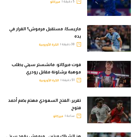
5 دقيقة |
ميركاتو
ماريسكا: مستقبل مرموش؟ القرار في
يده
30 دقيقة |
الكرة الأوروبية
فوت ميركاتو: مانشستر سيتي يطلب
موهبة برشلونة مقابل رودري
51 دقيقة |
الكرة الأوروبية
تقرير: الفتح السعودي مهتم بضم أحمد
فتوح
ساعة |
ميركاتو
هز الشباك مرتين.. مرموش يقود سيتي