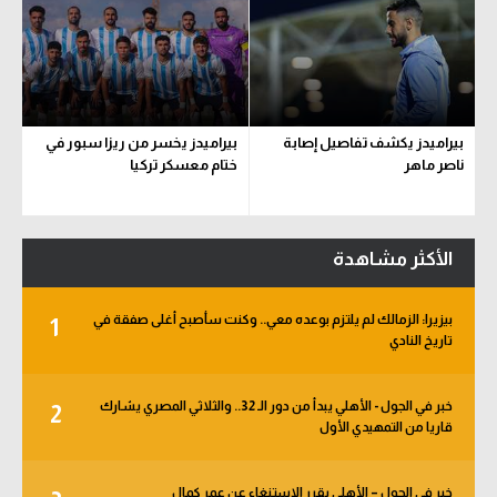
بيراميدز يكشف تفاصيل إصابة
بيراميدز يخسر من ريزا سبور في
ناصر ماهر
ختام معسكر تركيا
الأكثر مشاهدة
بيزيرا: الزمالك لم يلتزم بوعده معي.. وكنت سأصبح أغلى صفقة في
1
تاريخ النادي
خبر في الجول - الأهلي يبدأ من دور الـ 32.. والثلاثي المصري يشارك
2
قاريا من التمهيدي الأول
خبر في الجول – الأهلي يقرر الاستنغاء عن عمر كمال