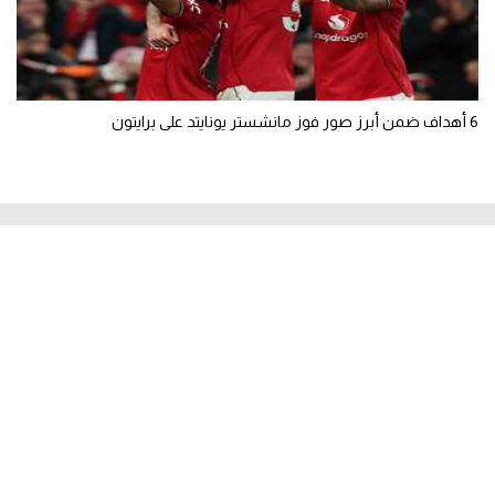
6 أهداف ضمن أبرز صور فوز مانشستر يونايتد على برايتون