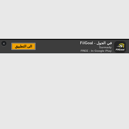
في الجول - FilGoal
×
الى التطبيق
Sarmady
FREE - In Google Play