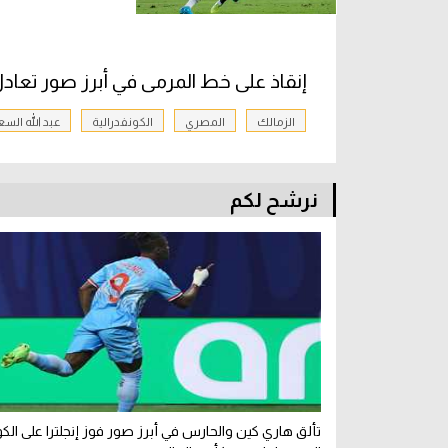
إنقاذ على خط المرمى في أبرز صور تعاد
الزمالك
المصري
الكونفدرالية
عبد الله السع
نرشح لكم
تألق هاري كين والحارس في أبرز صور فوز إنجلترا على الك