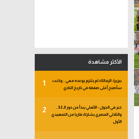
الأكثر مشاهدة
بيزيرا: الزمالك لم يلتزم بوعده معي.. وكنت
1
سأصبح أغلى صفقة في تاريخ النادي
خبر في الجول - الأهلي يبدأ من دور الـ 32..
2
والثلاثي المصري يشارك قاريا من التمهيدي
الأول