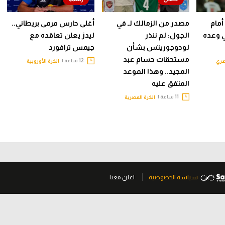
أمام
مصدر من الزمالك لـ في
أغلى حارس مرمى بريطاني..
ي وعده
الجول: لم ننذر
ليدز يعلن تعاقده مع
لودوجوريتس بشأن
جيمس ترافورد
مستحقات حسام عبد
12 ساعة |
صري
الكرة الأوروبية
المجيد.. وهذا الموعد
المتفق عليه
11 ساعة |
الكرة المصرية
سياسة الخصوصية
اعلن معنا