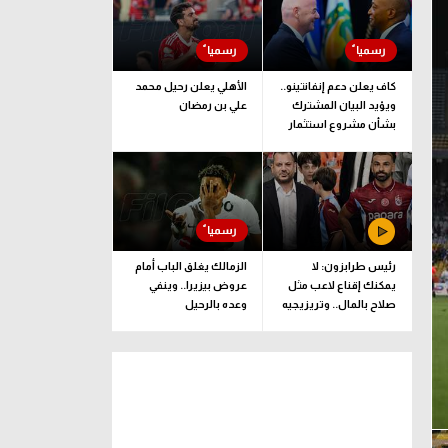
كاف يعلن دعم إنفانتينو..
الأهلي يعلن رحيل محمد
ويؤيد البيان المشترك
علي بن رمضان
بشأن مشروع استثمار
فيفا
رئيس طرابزون: لا
الزمالك يغلق الباب أمام
يمكنك إقناع لاعب مثل
عروض بيزيرا.. وينفي
صلاح بالمال.. وتريزيجيه
وعده بالرحيل
لعب دورا إيجابيا