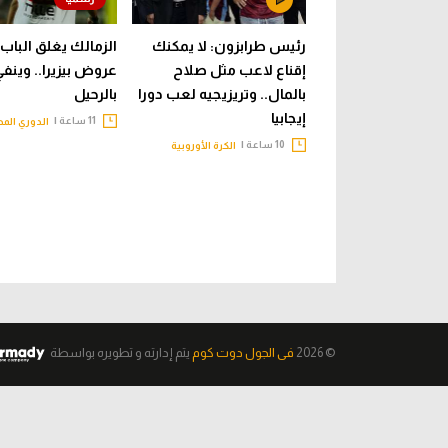
رئيس طرابزون: لا يمكنك
الزمالك يغلق الباب 
إقناع لاعب مثل صلاح
عروض بيزيرا.. وينف
بالمال.. وتريزيجيه لعب دورا
بالرحيل
إيجابيا
11 ساعة |
الدوري الم
10 ساعة |
الكرة الأوروبية
© 2026
فى الجول دوت كوم
يتم إدارته و تطويره
بواسطة