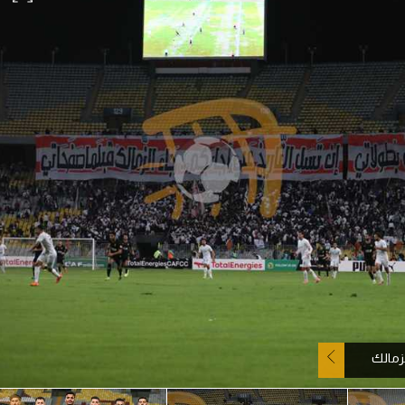
آسيا
دوري أبطال أوروبا
لسعودي للمحترفين
أمريكا
القسم الثاني
ل أوروبا
ركن الألعاب
رياضات أخرى
ل إفريقيا
زمالك