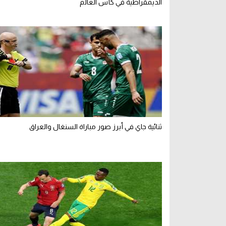
الديمقراطية في كأس العالم
ثنائية جاي في أبرز صور مباراة السنغال والعراق