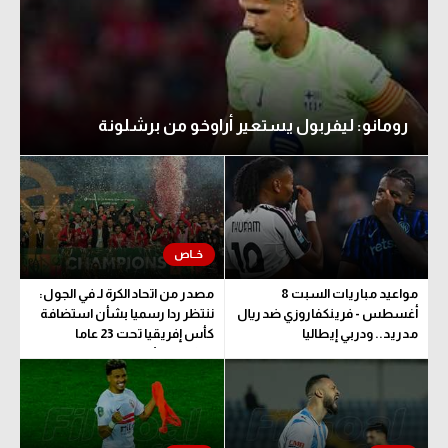
رومانو: ليفربول يستعير أراوخو من برشلونة
مواعيد مباريات السبت 8
مصدر من اتحاد الكرة لـ في الجول:
أغسطس - فرينكفاروزي ضد ريال
ننتظر ردا رسميا بشأن استضافة
مدريد.. ودربي إيطاليا
كأس إفريقيا تحت 23 عاما
المؤهلة للأولمبياد