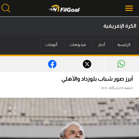
الكرة الإفريقية
محتوى إخباري
الرئيسية
أخبار
فيديوهات
ألبومات
الرئيسية
أخبار
مباريات
أبرز صور شباب بلوزداد والأهلي
ميركاتو
الجمعة، 03 يناير 2025 - 22:13
فانتازي في الجول
مسابقة التوقعات
فيديوهات
عدسات