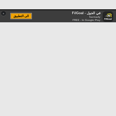
في الجول - FilGoal
×
الى التطبيق
Sarmady
FREE - In Google Play