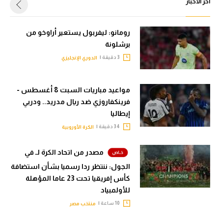
أخر الأخبار
رومانو: ليفربول يستعير أراوخو من
برشلونة
3 دقيقة |
الدوري الإنجليزي
مواعيد مباريات السبت 8 أغسطس -
فرينكفاروزي ضد ريال مدريد.. ودربي
إيطاليا
34 دقيقة |
الكرة الأوروبية
مصدر من اتحاد الكرة لـ في
الجول: ننتظر ردا رسميا بشأن استضافة
كأس إفريقيا تحت 23 عاما المؤهلة
للأولمبياد
10 ساعة |
منتخب مصر