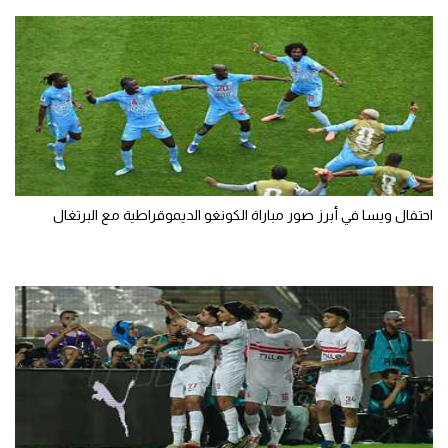
احتفال ويسا في أبرز صور مباراة الكونغو الديموقراطية مع البرتغال