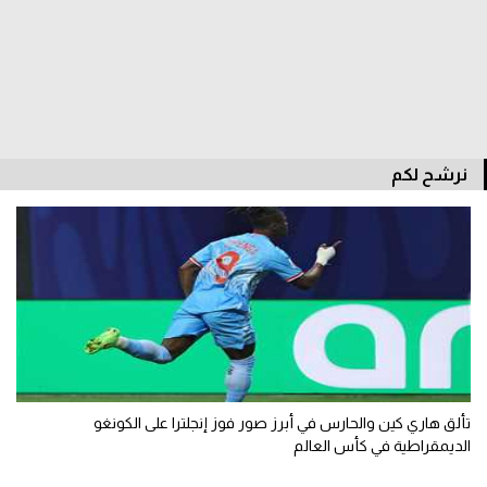
الوطن العربي
في المونديال
رياضة نسائية
آسيا
نرشح لكم
أمريكا
ركن الألعاب
أقسام خاصة
Gamers
ميركاتو
تألق هاري كين والحارس في أبرز صور فوز إنجلترا على الكونغو
تحقيق في الجول
الديمقراطية في كأس العالم
تقرير في الجول