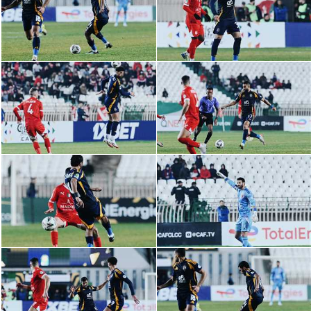
الدوري السعودي للمحترفين
دوري أبطال أوروبا
دوري أبطال إفريقيا
كل البطولات
أقسام
الكرة المصرية
الدوري المصري
الكرة الأوروبية
الكرة الإفريقية
منتخب مصر