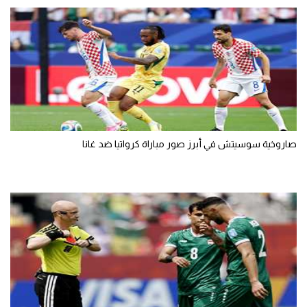
تحليل في الجول
حكايات في الجول
كويز في الجول
فيديو في الجول
صاروخية سوسيتش في أبرز صور مباراة كرواتيا ضد غانا