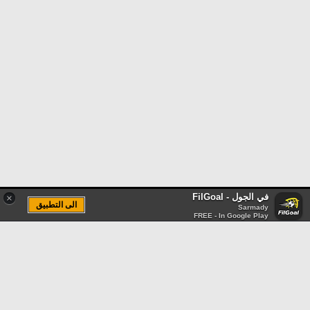
في الجول - FilGoal
×
الى التطبيق
Sarmady
FREE - In Google Play