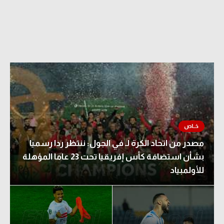
مصدر من اتحاد الكرة لـ في الجول: ننتظر ردا رسميا
بشأن استضافة كأس إفريقيا تحت 23 عاما المؤهلة
للأولمبياد