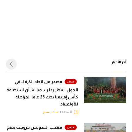
الوطن العربي
في المونديال
رياضة نسائية
آسيا
أمريكا
أخر الأخبار
ركن الألعاب
مصدر من اتحاد الكرة لـ في
أقسام خاصة
الجول: ننتظر ردا رسميا بشأن استضافة
Gamers
كأس إفريقيا تحت 23 عاما المؤهلة
للأولمبياد
ميركاتو
8 ساعة |
منتخب مصر
تحقيق في الجول
منتخب السويس بتروجت يضم
تقرير في الجول